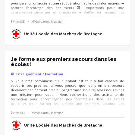
pour garantir un accès et une récupération facile des informations. ➔
Assurer l'archivage des documents 🗃️ importants pour une
conservation sécurisée et structurée ➔ Veiller au respect des
obligations statutaires ➔ Organiser les réunions : conseil
d’administration, assemblée générale Les aspects administratifs sont
Vitré (35)
•
Solidarité / Insertion
indispensables à la continuation de nos activités, tu seras un maillon
essentiel de l’action de l’association ! Tu es polyvalent et organisé ?
Unité Locale des Marches de Bretagne
Rejoins-nous ! 🙂
Je forme aux premiers secours dans les
écoles !
Enseignement / Formation
Si vous êtes convaincus qu'un enfant est tout à fait capable de
secourir ses proches, si vous pensez que les premiers secours
devraient décidément être au programme scolaire, alors nous avons
une mission pour vous ! Nous recherchons des assistants de
formation pour accompagner nos formateurs dans les écoles
primaires pour former les enfants aux premiers secours. Les
formations ont lieu en semaine, sur les jours d'école.
Vitré (35)
•
Solidarité / Insertion
Unité Locale des Marches de Bretagne