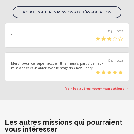
VOIR LES AUTRES MISSIONS DE L'ASSOCIATION
juin 2023
-
(*)
(*)
(*)
(
(
)
)
juin 2023
Merci pour ce super accueil !! J'aimerais participer aux
missions et vous aider avec le magasin Chez Henry
(*)
(*)
(*)
(*)
(*)
Voir les autres recommandations
Les autres missions qui pourraient
vous intéresser