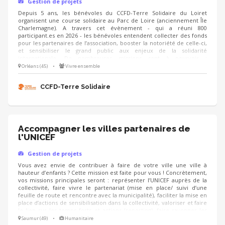
Gestion de projets
Depuis 5 ans, les bénévoles du CCFD-Terre Solidaire du Loiret
organisent une course solidaire au Parc de Loire (anciennement Île
Charlemagne). A travers cet évènement - qui a réuni 800
participant.es en 2026 - les bénévoles entendent collecter des fonds
pour les partenaires de l’association, booster la notoriété de celle-ci,
et sensibiliser le grand public aux enjeux de la solidarité
internationale. De nombreuses missions sont à pourvoir :
communication, logistique, recherche de partenaires/mécènes, etc.
Orléans (45)
•
Vivre ensemble
NB : l’édition 2027 aura lieu le dimanche 21 mars.
CCFD-Terre Solidaire
Accompagner les villes partenaires de
l'UNICEF
Gestion de projets
Vous avez envie de contribuer à faire de votre ville une ville à
hauteur d’enfants ? Cette mission est faite pour vous ! Concrètement,
vos missions principales seront : représenter l’UNICEF auprès de la
collectivité, faire vivre le partenariat (mise en place/ suivi d’une
feuille de route et rencontre avec la municipalité), faciliter la mise en
place d’actions de sensibilisation dans la collectivité, valoriser et faire
le lien sur les temps forts et actions (reporting), faire rayonner les
droits de l’enfant sur le territoire. Vous aurez la possibilité d’animer
Saumur (49)
•
Humanitaire