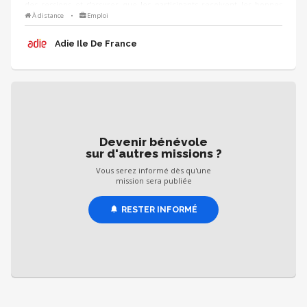
des sessions et s'assurer que les participants reçoivent les bonnes
informations. - Amélioration continue : suivre les questionnaires de
À distance
•
Emploi
satisfaction des créateurs d'entreprise pour analyser les retours et
proposer des ajustements ou de nouvelles thématiques d’un
Adie Ile De France
trimestre à l’autre.
Devenir bénévole
sur d'autres missions ?
Vous serez informé dès qu'une
mission sera publiée
RESTER INFORMÉ