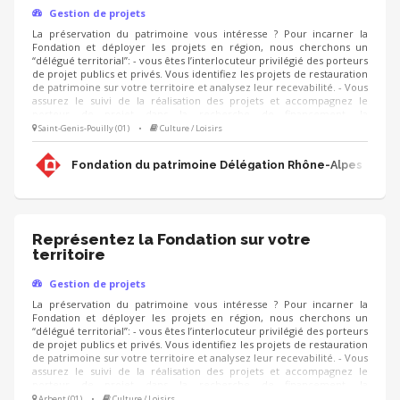
Gestion de projets
La préservation du patrimoine vous intéresse ? Pour incarner la
Fondation et déployer les projets en région, nous cherchons un
“délégué territorial”: - vous êtes l’interlocuteur privilégié des porteurs
de projet publics et privés. Vous identifiez les projets de restauration
de patrimoine sur votre territoire et analysez leur recevabilité. - Vous
assurez le suivi de la réalisation des projets et accompagnez le
porteur de projet dans la recherche de financement, la
communication, l'animation de sa collecte, jusqu'à la clôture du
Saint-Genis-Pouilly (01)
•
Culture / Loisirs
projet. - Vous contribuez au développement des adhésions et des
ressources (mécènes, donateurs, partenariats, etc.) pour pérenniser
Fondation du patrimoine Délégation Rhône-Alpes
les actions de la Fondation.
Représentez la Fondation sur votre
territoire
Gestion de projets
La préservation du patrimoine vous intéresse ? Pour incarner la
Fondation et déployer les projets en région, nous cherchons un
“délégué territorial”: - vous êtes l’interlocuteur privilégié des porteurs
de projet publics et privés. Vous identifiez les projets de restauration
de patrimoine sur votre territoire et analysez leur recevabilité. - Vous
assurez le suivi de la réalisation des projets et accompagnez le
porteur de projet dans la recherche de financement, la
communication, l'animation de sa collecte, jusqu'à la clôture du
Arbent (01)
•
Culture / Loisirs