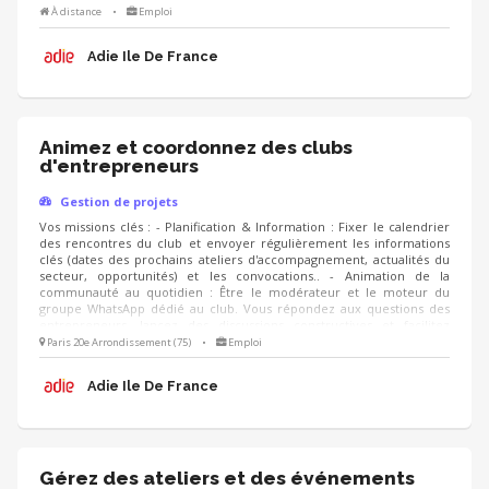
l'entraide entre les membres. - Suivi et Qualité : Suivre le niveau
À distance
•
Emploi
d'engagement des membres du club, analyser les retours via des
questionnaires de satisfaction ou des bilans réguliers, et proposer de
Adie Ile De France
nouvelles thématiques de rencontres.
Animez et coordonnez des clubs
d'entrepreneurs
Gestion de projets
Vos missions clés : - Planification & Information : Fixer le calendrier
des rencontres du club et envoyer régulièrement les informations
clés (dates des prochains ateliers d'accompagnement, actualités du
secteur, opportunités) et les convocations.. - Animation de la
communauté au quotidien : Être le modérateur et le moteur du
groupe WhatsApp dédié au club. Vous répondez aux questions des
entrepreneurs, lancez des discussions constructives et facilitez
l'entraide entre les membres. - Suivi et Qualité : Suivre le niveau
Paris 20e Arrondissement (75)
•
Emploi
d'engagement des membres du club, analyser les retours via des
questionnaires de satisfaction ou des bilans réguliers, et proposer de
Adie Ile De France
nouvelles thématiques de rencontres.
Gérez des ateliers et des événements