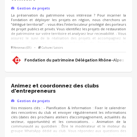
Gestion de projets
La préservation du patrimoine vous intéresse ? Pour incarner la
Fondation et déployer les projets en région, nous cherchons un
“délégué territorial”: - vous êtes l’interlocuteur privilégié des porteurs
de projet publics et privés. Vous identifiez les projets de restauration
de patrimoine sur votre territoire et analysez leur recevabilité. - Vous
assurez le suivi de la réalisation des projets et accompagnez le
porteur de projet dans la recherche de financement, la
communication, l'animation de sa collecte, jusqu'à la clôture du
Péronnas (01)
•
Culture / Loisirs
projet. - Vous contribuez au développement des adhésions et des
ressources (mécènes, donateurs, partenariats, etc.) pour pérenniser
Fondation du patrimoine Délégation Rhône-Alpes
les actions de la Fondation.
Animez et coordonnez des clubs
d'entrepreneurs
Gestion de projets
Vos missions clés : - Planification & Information : Fixer le calendrier
des rencontres du club et envoyer régulièrement les informations
clés (dates des prochains ateliers d'accompagnement, actualités du
secteur, opportunités) et les convocations.. - Animation de la
communauté au quotidien : Être le modérateur et le moteur du
groupe WhatsApp dédié au club. Vous répondez aux questions des
entrepreneurs, lancez des discussions constructives et facilitez