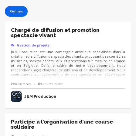
Rennes
Chargé de diffusion et promotion
spectacle vivant
Gestion de projets
J&M Production est une compagnie artistique spécialisée dans la
création et la diffusion de spectacles vivants, proposant des comédies
musicales, spectacles familiaux et prestations sur mesure en France
et en Belgique. Dans le cadre de notre développement, nous
recherchons un(e) chargé(e) de diffusion et de développement. Vous
contribuerez au rayonnement de nos spectacles en développant
notre réseau de partenaires, en prospectant de nouveaux acteurs
(collectivités, théâtres, entreprises, festivals…), en assurant le suivi
Paris (France)
•
Culture / Loisirs
des devis, contrats et réservations, ainsi qu'en participant à la
stratégie promotionnelle de la compagnie. Une expérience dans le
J&M Production
spectacle vivant est requise.
Participe à l’organisation d’une course
solidaire