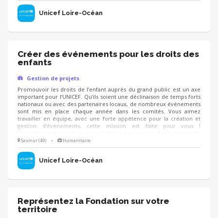
des formations à destination des élus et agents des collectivités
locales sur la prise en main des projets UNICEF.
Unicef Loire-Océan
Créer des événements pour les droits des
enfants
Gestion de projets
Promouvoir les droits de l’enfant auprès du grand public est un axe
important pour l’UNICEF. Qu’ils soient une déclinaison de temps forts
nationaux ou avec des partenaires locaux, de nombreux événements
sont mis en place chaque année dans les comités. Vous aimez
travailler en équipe, avec une forte appétence pour la création et
gestion d’événements, cette mission est faite pour vous !
Concrètement, que ferez-vous ? •Créer ou co-créer des événements
autour du sport, de la culture… pour faire connaitre les droits de
Saumur (49)
•
Humanitaire
l’enfant et collecter des fonds •Co-piloter l’organisation d’événements
•Décliner les grands temps forts nationaux localement
Unicef Loire-Océan
Représentez la Fondation sur votre
territoire