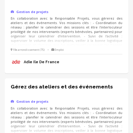
Gestion de projets
En collaboration avec la Responsable Projets, vous gérerez des
ateliers et des événements. Vos missions clés : - Coordination du
réseau : planifier le calendrier des sessions et être l'interlocuteur
privilégié de nos intervenants (experts bénévoles, partenaires) pour
organiser leur calendrier d'intervention. - Suivi de l'activité :
superviser le volume des inscriptions, veiller à la bonne logistique
des sessions et s'assurer que les participants reçoivent les bonnes
informations. - Amélioration continue : suivre les questionnaires de
19e arrondissement (75)
•
Emploi
satisfaction des créateurs d'entreprise pour analyser les retours et
proposer des ajustements ou de nouvelles thématiques d’un
Adie Ile De France
trimestre à l’autre.
Gérez des ateliers et des événements
Gestion de projets
En collaboration avec la Responsable Projets, vous gérerez des
ateliers et des événements. Vos missions clés : - Coordination du
réseau : planifier le calendrier des sessions et être l'interlocuteur
privilégié de nos intervenants (experts bénévoles, partenaires) pour
organiser leur calendrier d'intervention. - Suivi de l'activité :
superviser le volume des inscriptions, veiller à la bonne logistique