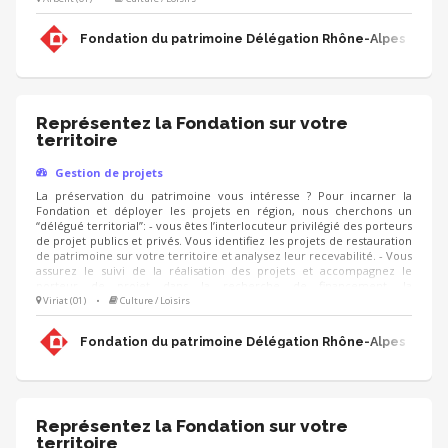
projet. - Vous contribuez au développement des adhésions et des
ressources (mécènes, donateurs, partenariats, etc.) pour pérenniser
Fondation du patrimoine Délégation Rhône-Alpes
les actions de la Fondation.
Représentez la Fondation sur votre
territoire
Gestion de projets
La préservation du patrimoine vous intéresse ? Pour incarner la
Fondation et déployer les projets en région, nous cherchons un
“délégué territorial”: - vous êtes l’interlocuteur privilégié des porteurs
de projet publics et privés. Vous identifiez les projets de restauration
de patrimoine sur votre territoire et analysez leur recevabilité. - Vous
assurez le suivi de la réalisation des projets et accompagnez le
porteur de projet dans la recherche de financement, la
communication, l'animation de sa collecte, jusqu'à la clôture du
Viriat (01)
•
Culture / Loisirs
projet. - Vous contribuez au développement des adhésions et des
ressources (mécènes, donateurs, partenariats, etc.) pour pérenniser
Fondation du patrimoine Délégation Rhône-Alpes
les actions de la Fondation.
Représentez la Fondation sur votre
territoire