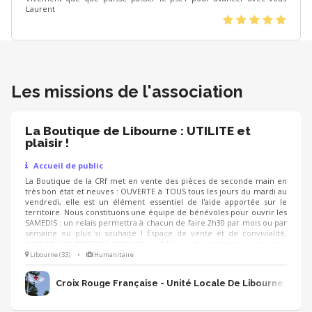
Laurent
(*)
(*)
(*)
(*)
(*)
Les missions de l'association
La Boutique de Libourne : UTILITE et
plaisir !
Accueil de public
La Boutique de la CRf met en vente des pièces de seconde main en
très bon état et neuves : OUVERTE à TOUS tous les jours du mardi au
vendredi, elle est un élément essentiel de l'aide apportée sur le
territoire. Nous constituons une équipe de bénévoles pour ouvrir les
SAMEDIS : un relais permettra à chacun de faire 2h30 par mois ou par
semaine ou plus si souhaité ! Espace de vente et de convivialité,
AUCUNE COMPETENCE REQUISE sauf l'envie de partager en équipe :
formation assurée. Si tu as aussi des compétences administratives
Libourne (33)
•
Humanitaire
et/ou en couture (et que tu as une machine), il sera possible de les
utiliser ... ou pas, c'est toi qui choisis ! Tu as 16 ans ou plus ?REJOINS
Croix Rouge Française - Unité Locale De Libourne
notre joyeuse équipe 😀