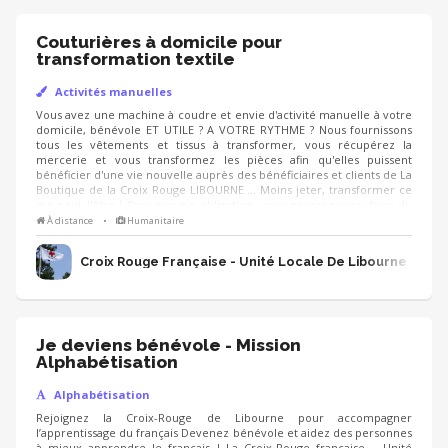
Couturières à domicile pour
transformation textile
Activités manuelles
Vous avez une machine à coudre et envie d'activité manuelle à votre
domicile, bénévole ET UTILE ? A VOTRE RYTHME ? Nous fournissons
tous les vêtements et tissus à transformer, vous récupérez la
mercerie et vous transformez les pièces afin qu'elles puissent
bénéficier d'une vie nouvelle auprès des bénéficiaires et clients de La
Boutique de la Croix Rouge LIBOURNE ... Moins jeter, transformer ce
qui peut l'être ! Sans aucune obligation, vous pourrez aussi faire du
bénévolat ponctuel lors d'événements ou à La Boutique, si vous le
À distance
•
Humanitaire
souhaitez.
Croix Rouge Française - Unité Locale De Libourne
Je deviens bénévole - Mission
Alphabétisation
Alphabétisation
Rejoignez la Croix-Rouge de Libourne pour accompagner
l’apprentissage du français Devenez bénévole et aidez des personnes
à mieux apprendre le français ! La Croix-Rouge française – Unité