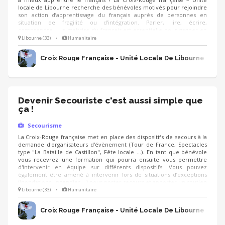
locale de Libourne recherche des bénévoles motivés pour rejoindre
son action d’apprentissage du français auprès de personnes en
situation de fragilité ou d’intégration. Parler, lire, écrire,
comprendre… La maîtrise du français est essentielle pour gagner en
autonomie, accéder à l’emploi, accompagner ses enfants à l’école,
Libourne (33)
•
Humanitaire
effectuer ses démarches administratives et créer du lien social. 👉
Votre engagement peut faire une vraie différence.
Croix Rouge Française - Unité Locale De Libourne
Devenir Secouriste c'est aussi simple que
ça !
Secourisme
La Croix-Rouge française met en place des dispositifs de secours à la
demande d'organisateurs d'évènement (Tour de France, Spectacles
type "La Bataille de Castillon", Fête locale ...). En tant que bénévole
vous recevrez une formation qui pourra ensuite vous permettre
d'intervenir en équipe sur différents dispositifs. Vous pouvez
également être amené à intervenir lors de situations d’exceptions
(inondations, incendies,…) pour porter secours et apporter un soutien
aux personnes impliquées.
Libourne (33)
•
Humanitaire
Croix Rouge Française - Unité Locale De Libourne