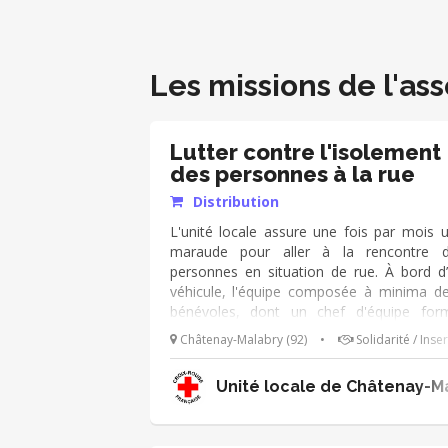
Les missions de l'ass
Lutter contre l'isolement
des personnes à la rue
Distribution
L'unité locale assure une fois par mois 
maraude pour aller à la rencontre 
personnes en situation de rue. À bord d
véhicule, l'équipe composée à minima d
bénévoles, dont un chef d'équipe for
sillonne le secteur afin d’aller à la rencon
Châtenay-Malabry (92)
•
Solidarité / Inse
des personnes à la rue pour maintenir, vo
recréer un lien social. Cette rencontre per
Unité locale de Châtenay-Ma
également de leur fournir des biens
première nécessité (soupe chaud
vêtements propres, sac de couchag