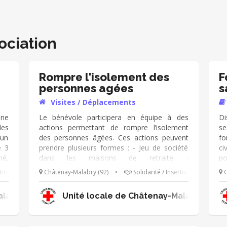
ociation
Rompre l'isolement des
F
personnes agées
s
Visites / Déplacements
une
Le bénévole participera en équipe à des
Di
des
actions permettant de rompre l’isolement
se
’un
des personnes âgées. Ces actions peuvent
fo
e 3
prendre plusieurs formes : - Jeu de société
ci
mé,
dans les maisons de retraite -
po
tre
Accompagnement de personnes âgées sur
Se
rtion
Châtenay-Malabry (92)
•
Solidarité / Insertion
C
ire
des animations assurées par d’autres
ac
met
partenaires - Utilisation de casques de réalité
se
labry Le Plessis Robinson
Unité locale de Châtenay-Malabry Le P
 de
virtuelle
he
e,
él
e,
(p