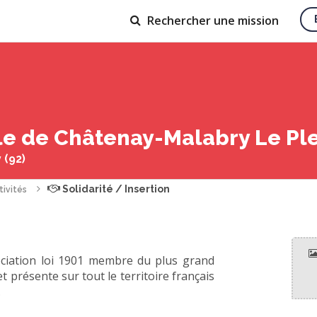
Rechercher
une mission
le de Châtenay-Malabry Le Pl
 (92)
Solidarité / Insertion
tivités
ociation loi 1901 membre du plus grand
présente sur tout le territoire français
.