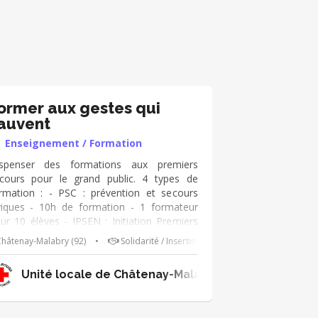
ormer aux gestes qui
auvent
Enseignement / Formation
spenser des formations aux premiers
cours pour le grand public. 4 types de
rmation : - PSC : prévention et secours
viques - 10h de formation - 1 formateur
ur 10 élèves - IPSEN : Initiation Premiers
cours Enfant Nourrisson (prévention des
hâtenay-Malabry (92)
•
Solidarité / Insertion
cidents domestiques + gestes de 1ers
cours sur les enfants et nourrissons) - 5
lessis Robinson
Unité locale de Châtenay-Malabry Le Plessis Robi
ures de formation - 1 formateur pour 10
èves - IPS : Initiation Premiers Secours
rotection/alerte/position latérale de