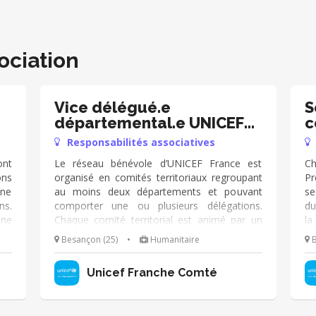
ociation
Vice délégué.e
S
départemental.e UNICEF
c
Doubs
C
Responsabilités associatives
ont
Le réseau bénévole d’UNICEF France est
Ch
ons
organisé en comités territoriaux regroupant
Pr
une
au moins deux départements et pouvant
se
ns.
comporter une ou plusieurs délégations.
du
une
Chaque comité territorial est animé par un
la
our
Président et un secrétaire général. Les
➡️
Besançon (25)
•
Humanitaire
B
F !
activités des délégations sont placées sous la
bu
vec
responsabilité du délégué. Il est en lien avec
pr
Unicef Franche Comté
lir
le président et le secrétaire général Assister
te
les
le délégué sur ses missions: ➡️Représenter
di
les
l’UNICEF France dans le département auprès
mi