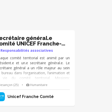
ecrétaire général.e
omité UNICEF Franche-
omté
Responsabilités associatives
aque comité territorial est animé par un
ésident.e et un.e secrétaire général.e. Le
crétaire général a un rôle majeur au sein
 bureau dans l’organisation, l’animation et
 vie du comité territorial. Missions:
Préparer et organiser les réunions de
esançon (25)
•
Humanitaire
reau et l’assemblée plénière ➡️Avec le/la
ésident.e, faire vivre et animer le comité
Unicef Franche Comté
rritorial ➡️Accompagner la réflexion des
fférentes équipes bénévoles chargées de
ssion ➡️Veiller à la circulation et à la