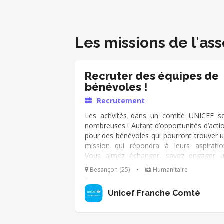
Les missions de l'ass
Recruter des équipes de
bénévoles !
Recrutement
Les activités dans un comité UNICEF s
nombreuses ! Autant d’opportunités d’acti
pour des bénévoles qui pourront trouver 
mission qui répondra à leurs aspiratio
Vous aimez échanger, savez engager 
dynamique, alors, agissez à nos côtés p
Besançon (25)
•
Humanitaire
faire grandir la communauté UNICE
Concrètement, que ferez-vous ? •En lien a
Unicef Franche Comté
le/la secrétaire général.e du comité, étab
une stratégie de recrutement selon 
besoins •Mettre à jour les annonces sur 