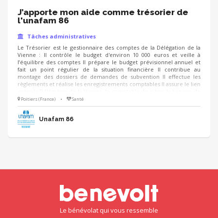
J’apporte mon aide comme trésorier de
l'unafam 86
Tâches administratives
Le Trésorier est le gestionnaire des comptes de la Délégation de la
Vienne : Il contrôle le budget d'environ 10 000 euros et veille à
l’équilibre des comptes Il prépare le budget prévisionnel annuel et
fait un point régulier de la situation financière Il contribue au
montage des dossiers de demandes de subvention Il effectue les
règlements et réalise les enregistrements comptables Il assure le lien
entre la Délégation de la Vienne, le comptable du siège, la banque de
l’association Il agit dans le cadre du fonctionnement budgétaire
Poitiers (France)
•
Santé
général de l’Unafam. Il est soutenu par le responsable de la
délégation et par le comptable du Siège en cas de difficulté
Unafam 86
Le bénévolat qui vous ressemble