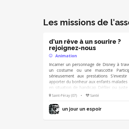
Les missions de l'ass
d'un rêve à un sourire ?
rejoignez-nous
Animation
Incarner un personnage de Disney à trav
un costume ou une mascotte Partici
sérieusement aux prestations S'investir
apporter du bonheur aux enfants malades
en situation de handicap Défiler ou juste
laisser porter par la magie
Saint-Péray (07)
•
Santé
un jour un espoir