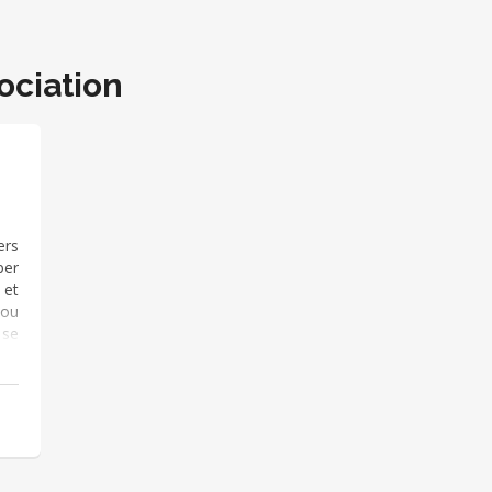
ociation
ers
per
 et
 ou
 se