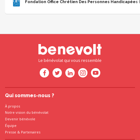
Fondation Office Chrétien Des Personnes Handicapées 
Le bénévolat qui vous ressemble
Qui sommes-nous ?
À propos
Notre vision du bénévolat
Devenir bénévole
Équipe
Presse
&
Partenaires