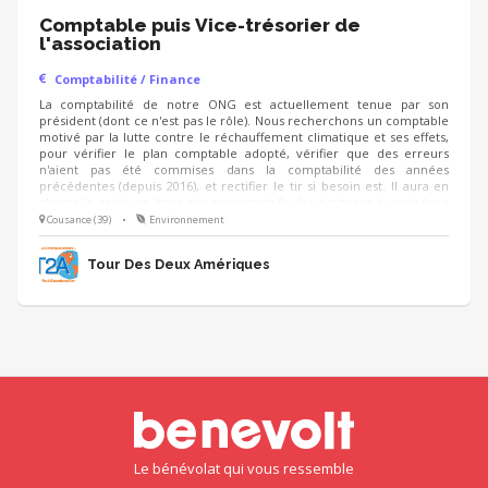
Comptable puis Vice-trésorier de
l'association
Comptabilité / Finance
La comptabilité de notre ONG est actuellement tenue par son
président (dont ce n'est pas le rôle). Nous recherchons un comptable
motivé par la lutte contre le réchauffement climatique et ses effets,
pour vérifier le plan comptable adopté, vérifier que des erreurs
n'aient pas été commises dans la comptabilité des années
précédentes (depuis 2016), et rectifier le tir si besoin est. Il aura en
charge la saisie en ligne sur macompta.fr des écritures à venir (une
trentaine en 2021).
Cousance (39)
•
Environnement
Tour Des Deux Amériques
Le bénévolat qui vous ressemble