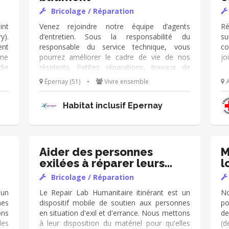
les
manque des consommables Tu aimes les
Bricolage / Réparation
ous
travaux manuels et le contact ? Rejoins-nous
! 😀
int
Venez rejoindre notre équipe d’agents
Ré
y).
d’entretien. Sous la responsabilité du
s
nt
responsable du service technique, vous
co
une
pourrez améliorer le cadre de vie de nos
jo
ie
résidents. Petites réparations, travaux de
tés
peintures, bricolage... il y a toujours de quoi
Épernay (51)
•
Vivre ensemble
A
 et
faire. Si vous avez des compétences dans un
ues
domaine spécifique (électricité, sanitaire...)
Habitat inclusif Epernay
es.
c'est super !
 de
ns
s à
 la
Aider des personnes
M
ons
exilées à réparer leurs
l
dre
objets
Bricolage / Réparation
ise
 un
Le Repair Lab Humanitaire itinérant est un
No
nes
dispositif mobile de soutien aux personnes
po
ons
en situation d'exil et d'errance. Nous mettons
d
les
à leur disposition du matériel pour qu'elles
(d