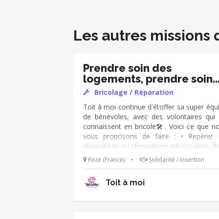
Les autres missions 
Prendre soin des
logements, prendre soin
des gens
Bricolage / Réparation
Toit à moi continue d'étoffer sa super équ
de bénévoles, avec des volontaires qui 
connaissent en bricole🛠️​. Voici ce que n
vous proposons de faire : • Repérer 
réparations ou rénovations nécessaires, d
les logements des personnes accompagn
Rezé (France)
•
Solidarité / Insertion
🤝​, • Réaliser les réparations les plus simpl
seul, avec d’autres bénévoles, ou avec 
Toit à moi
personnes accompagnées, en fonction 
travaux, et de ce que vous savez faire
Solliciter des entreprises sur les interventi
jugées plus complexes (et on est là pour