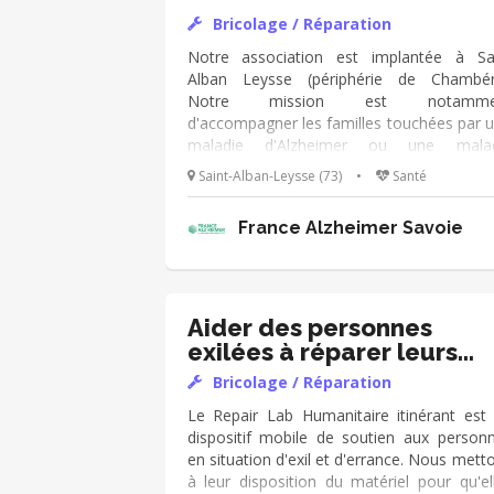
manque des consommables Tu aimes 
Bricolage / Réparation
travaux manuels et le contact ? Rejoins-n
! 😀
Notre association est implantée à Sa
Alban Leysse (périphérie de Chambér
Notre mission est notamme
d'accompagner les familles touchées par 
maladie d'Alzheimer ou une malad
apparentée. Nous développons des activi
Saint-Alban-Leysse (73)
•
Santé
d'écoute et d'information, de formation
nous organisons des activités thérapeutiq
France Alzheimer Savoie
et des sorties pour le bien-être des famill
Nous souhaitons consacréer l'essentiel
nos moyens à ces missio
d'accompagnement et limiter le recour
des professionnels rémunérés pour
Aider des personnes
gestion de nos structures. Nous recherch
exilées à réparer leurs
une personne bénévole qui pourrait répon
objets
Bricolage / Réparation
à des besoins ponctuels de bricolage, rem
en état, pose d'étagères...
Le Repair Lab Humanitaire itinérant est
dispositif mobile de soutien aux person
en situation d'exil et d'errance. Nous mett
à leur disposition du matériel pour qu'el