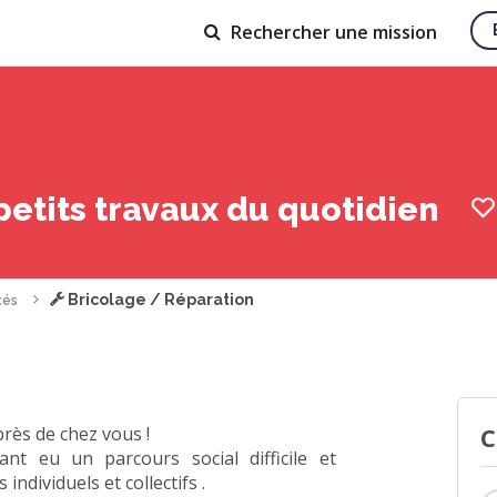
Rechercher
une mission
petits travaux du quotidien
Bricolage / Réparation
tés
C
rès de chez vous !
t eu un parcours social difficile et
dividuels et collectifs .