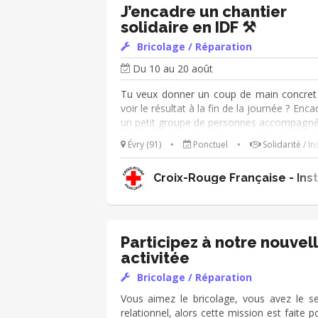
échanger avec les bénévoles :)) • Parta
J’encadre un chantier
son savoir-faire avec les salariés pendant
solidaire en IDF ⚒️
suivi des travaux. Est-ce que ça vous parle 
Bricolage / Réparation
Du 10 au 20 août
Tu veux donner un coup de main concret
voir le résultat à la fin de la journée ? Enca
un petit groupe de personnes accompagn
par la Croix-Rouge française dans
Évry (91)
•
Ponctuel
•
Solidarité / In
réalisation de petits travaux dans un esp
d'accueil en Île-de-France. Peinture, mont
Croix-Rouge Française - Ins
de meubles, déco, personnalisation 
espaces, le temps d'une ou deux journé
Un bon niveau en bricolage est recomman
c'est toi l'expert du chantier ! Missi
-Évaluer les travaux à réaliser et valider l
Participez à notre nouvel
faisabilité en amont -Établir la liste 
activitée
consommables à acheter -Encadrer 
Bricolage / Réparation
transmettre les gestes techniques 
participants -Veiller à la sécurité sur
Vous aimez le bricolage, vous avez le s
chantier -Accompagner le groupe dans
relationnel, alors cette mission est faite p