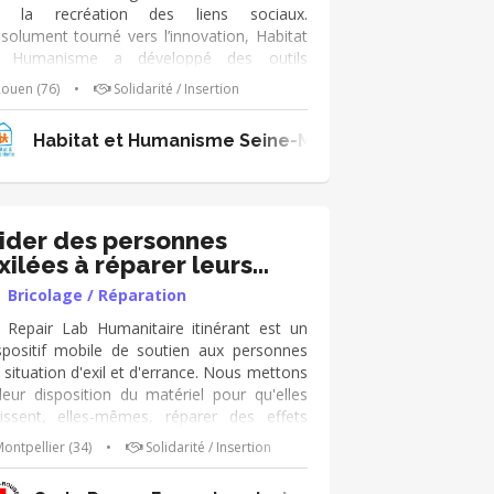
alisation des travaux
e la recréation des liens sociaux.
solument tourné vers l’innovation, Habitat
t Humanisme a développé des outils
onomiques à vocation sociale. En Seine-
ouen (76)
•
Solidarité / Insertion
ritime ce sont 110 logements et plus
une centaine de famille accompagnée au
 Blois
Habitat et Humanisme Seine-Maritime
otidien. Vous rejoindrez une équipe
ructurée de 75 bénévoles au niveau
partemental.
ider des personnes
xilées à réparer leurs
bjets
Bricolage / Réparation
 Repair Lab Humanitaire itinérant est un
spositif mobile de soutien aux personnes
 situation d'exil et d'errance. Nous mettons
leur disposition du matériel pour qu'elles
issent, elles-mêmes, réparer des effets
rsonnels endommagés par des conditions
ontpellier (34)
•
Solidarité / Insertion
 vie souvent difficiles. En tant que bénévole
parateur au sein du Repair Lab, tes