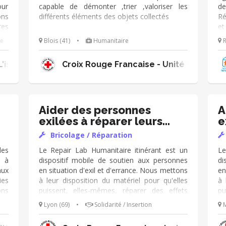
réalisation des travaux
ré
our
capable de démonter ,trier ,valoriser les
d
ons
différents éléments des objets collectés
Ré
res
e
ion
éc
re
Blois (41)
•
Humanitaire
R
 en
Ma
est
d’
'isère
Croix Rouge Francaise - Unité locale de
 de
qu
 en
st
 le
dé
Aider des personnes
A
exilées à réparer leurs
e
objets
o
Bricolage / Réparation
es
Le Repair Lab Humanitaire itinérant est un
Le
r à
dispositif mobile de soutien aux personnes
di
ux
en situation d'exil et d'errance. Nous mettons
en
ies
à leur disposition du matériel pour qu'elles
à 
ons
puissent, elles-mêmes, réparer des effets
pu
 de
personnels endommagés par des conditions
pe
Lyon (69)
•
Solidarité / Insertion
M
ent
de vie souvent difficiles. En tant que bénévole
de
 de
réparateur au sein du Repair Lab, tes
ré