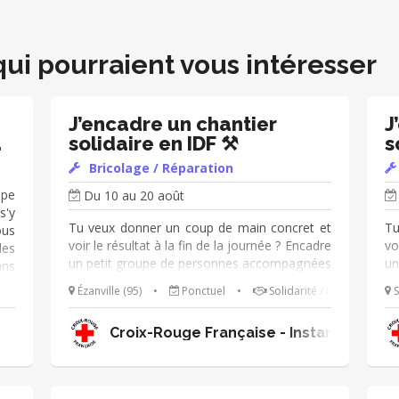
qui pourraient vous intéresser
J’encadre un chantier
J
solidaire en IDF ⚒️
s
Bricolage / Réparation
ipe
Du 10 au 20 août
s'y
Tu veux donner un coup de main concret et
Tu
ous
voir le résultat à la fin de la journée ? Encadre
vo
les
un petit groupe de personnes accompagnées
un
ans
par la Croix-Rouge française dans la
pa
ées
Ézanville (95)
•
Ponctuel
•
Solidarité / Insertion
S
réalisation de petits travaux dans un espace
ré
es,
d'accueil en Île-de-France. Peinture, montage
d'
les
Croix-Rouge Française - Instances Nati
de meubles, déco, personnalisation des
de
des
espaces, le temps d'une ou deux journées.
es
, •
Un bon niveau en bricolage est recommandé,
Un
ons
c'est toi l'expert du chantier ! Missions
c'
 en