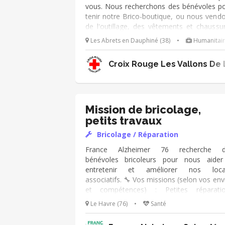
réalisation des travaux
vous. Nous recherchons des bénévoles p
tenir notre Brico-boutique, ou nous vend
de l'outillage, des vêtements et chaussu
de travail neuf à prix cassés. Votre miss
Les Abrets en Dauphiné (38)
•
Humanitai
consistera à accueillir les clients , mettre
rayon les produits. Notre boutique 
Croix Rouge Les Vallons De L
ouverte toutes les 2 semaines le samedi
10h à 17h dans notre local aux Abrets
Dauphiné. Vous serez accompagné dès
début de votre mission.
Mission de bricolage,
petits travaux
Bricolage / Réparation
France Alzheimer 76 recherche d
bénévoles bricoleurs pour nous aide
entretenir et améliorer nos loca
associatifs. 🔧 Vos missions (selon vos env
et compétences) : Petites réparati
(poignées, portes, serrures…) Travaux
Le Havre (76)
•
Santé
rafraîchissement (peinture, agencem
léger) Aide ponctuelle comme montage