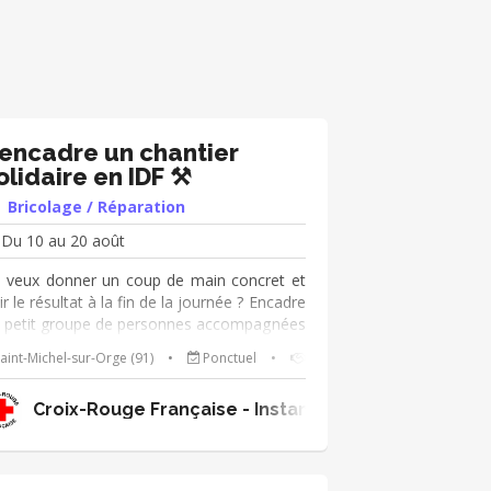
’encadre un chantier
olidaire en IDF ⚒️
Bricolage / Réparation
Du 10 au 20 août
 veux donner un coup de main concret et
ir le résultat à la fin de la journée ? Encadre
 petit groupe de personnes accompagnées
r la Croix-Rouge française dans la
aint-Michel-sur-Orge (91)
•
Ponctuel
•
Solidarité / Insertion
alisation de petits travaux dans un espace
accueil en Île-de-France. Peinture, montage
onales
Croix-Rouge Française - Instances Nationales
 meubles, déco, personnalisation des
paces, le temps d'une ou deux journées.
 bon niveau en bricolage est recommandé,
est toi l'expert du chantier ! Missions