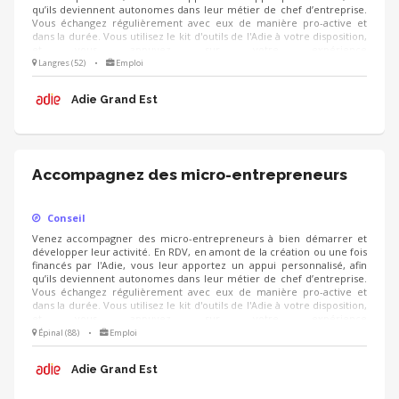
qu’ils deviennent autonomes dans leur métier de chef d’entreprise.
Vous échangez régulièrement avec eux de manière pro-active et
dans la durée. Vous utilisez le kit d'outils de l'Adie à votre disposition,
et vous appuyez sur votre expérience
(cial/humain/orga/gestion/finance...).
Langres (52)
•
Emploi
Adie Grand Est
Accompagnez des micro-entrepreneurs
Conseil
Venez accompagner des micro-entrepreneurs à bien démarrer et
développer leur activité. En RDV, en amont de la création ou une fois
financés par l'Adie, vous leur apportez un appui personnalisé, afin
qu’ils deviennent autonomes dans leur métier de chef d’entreprise.
Vous échangez régulièrement avec eux de manière pro-active et
dans la durée. Vous utilisez le kit d'outils de l'Adie à votre disposition,
et vous appuyez sur votre expérience
(cial/humain/orga/gestion/finance...).
Épinal (88)
•
Emploi
Adie Grand Est