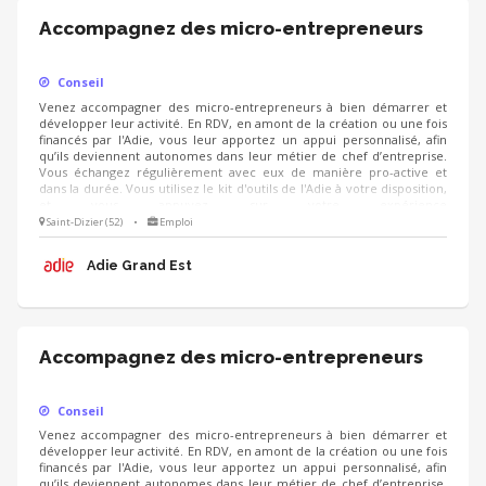
Accompagnez des micro-entrepreneurs
Conseil
Venez accompagner des micro-entrepreneurs à bien démarrer et
développer leur activité. En RDV, en amont de la création ou une fois
financés par l'Adie, vous leur apportez un appui personnalisé, afin
qu’ils deviennent autonomes dans leur métier de chef d’entreprise.
Vous échangez régulièrement avec eux de manière pro-active et
dans la durée. Vous utilisez le kit d'outils de l'Adie à votre disposition,
et vous appuyez sur votre expérience
(cial/humain/orga/gestion/finance...).
Saint-Dizier (52)
•
Emploi
Adie Grand Est
Accompagnez des micro-entrepreneurs
Conseil
Venez accompagner des micro-entrepreneurs à bien démarrer et
développer leur activité. En RDV, en amont de la création ou une fois
financés par l'Adie, vous leur apportez un appui personnalisé, afin
qu’ils deviennent autonomes dans leur métier de chef d’entreprise.