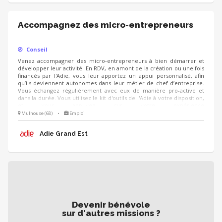
Accompagnez des micro-entrepreneurs
Conseil
Venez accompagner des micro-entrepreneurs à bien démarrer et
développer leur activité. En RDV, en amont de la création ou une fois
financés par l'Adie, vous leur apportez un appui personnalisé, afin
qu’ils deviennent autonomes dans leur métier de chef d’entreprise.
Vous échangez régulièrement avec eux de manière pro-active et
dans la durée. Vous utilisez le kit d'outils de l'Adie à votre disposition,
et vous appuyez sur votre expérience
(cial/humain/orga/gestion/finance...).
Mulhouse (68)
•
Emploi
Adie Grand Est
Devenir bénévole
sur d'autres missions ?