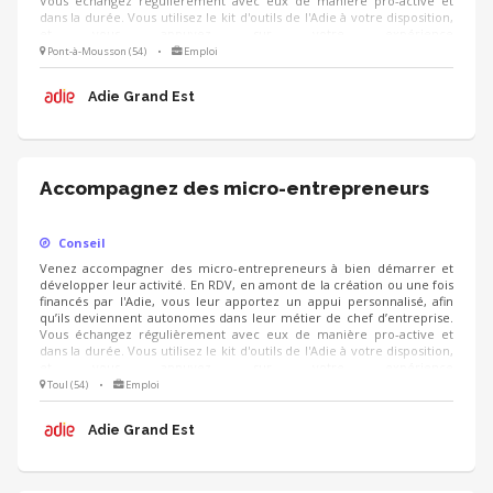
Vous échangez régulièrement avec eux de manière pro-active et
dans la durée. Vous utilisez le kit d'outils de l'Adie à votre disposition,
et vous appuyez sur votre expérience
(cial/humain/orga/gestion/finance...).
Pont-à-Mousson (54)
•
Emploi
Adie Grand Est
Accompagnez des micro-entrepreneurs
Conseil
Venez accompagner des micro-entrepreneurs à bien démarrer et
développer leur activité. En RDV, en amont de la création ou une fois
financés par l'Adie, vous leur apportez un appui personnalisé, afin
qu’ils deviennent autonomes dans leur métier de chef d’entreprise.
Vous échangez régulièrement avec eux de manière pro-active et
dans la durée. Vous utilisez le kit d'outils de l'Adie à votre disposition,
et vous appuyez sur votre expérience
(cial/humain/orga/gestion/finance...).
Toul (54)
•
Emploi
Adie Grand Est