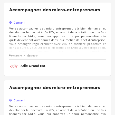
Accompagnez des micro-entrepreneurs
Conseil
Venez accompagner des micro-entrepreneurs à bien démarrer et
développer leur activité. En RDV, en amont de la création ou une fois
financés par l'Adie, vous leur apportez un appui personnalisé, afin
qu’ils deviennent autonomes dans leur métier de chef d’entreprise.
Vous échangez régulièrement avec eux de manière pro-active et
dans la durée. Vous utilisez le kit d'outils de l'Adie à votre disposition,
et vous appuyez sur votre expérience
(cial/humain/orga/gestion/finance...).
Metz (57)
•
Emploi
Adie Grand Est
Accompagnez des micro-entrepreneurs
Conseil
Venez accompagner des micro-entrepreneurs à bien démarrer et
développer leur activité. En RDV, en amont de la création ou une fois
financés par l'Adie, vous leur apportez un appui personnalisé, afin