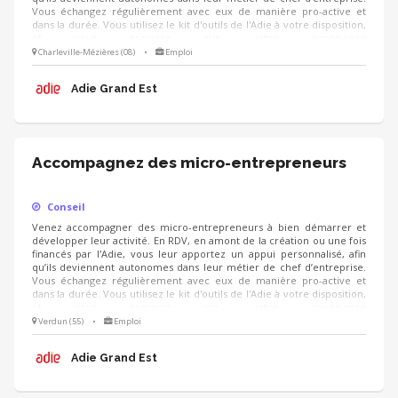
Vous échangez régulièrement avec eux de manière pro-active et
dans la durée. Vous utilisez le kit d'outils de l'Adie à votre disposition,
et vous appuyez sur votre expérience
(cial/humain/orga/gestion/finance...).
Charleville-Mézières (08)
•
Emploi
Adie Grand Est
Accompagnez des micro-entrepreneurs
Conseil
Venez accompagner des micro-entrepreneurs à bien démarrer et
développer leur activité. En RDV, en amont de la création ou une fois
financés par l'Adie, vous leur apportez un appui personnalisé, afin
qu’ils deviennent autonomes dans leur métier de chef d’entreprise.
Vous échangez régulièrement avec eux de manière pro-active et
dans la durée. Vous utilisez le kit d'outils de l'Adie à votre disposition,
et vous appuyez sur votre expérience
(cial/humain/orga/gestion/finance...).
Verdun (55)
•
Emploi
Adie Grand Est