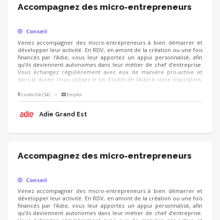
Accompagnez des micro-entrepreneurs
Conseil
Venez accompagner des micro-entrepreneurs à bien démarrer et
développer leur activité. En RDV, en amont de la création ou une fois
financés par l'Adie, vous leur apportez un appui personnalisé, afin
qu’ils deviennent autonomes dans leur métier de chef d’entreprise.
Vous échangez régulièrement avec eux de manière pro-active et
dans la durée. Vous utilisez le kit d'outils de l'Adie à votre disposition,
et vous appuyez sur votre expérience
(cial/humain/orga/gestion/finance...).
Lunéville (54)
•
Emploi
Adie Grand Est
Accompagnez des micro-entrepreneurs
Conseil
Venez accompagner des micro-entrepreneurs à bien démarrer et
développer leur activité. En RDV, en amont de la création ou une fois
financés par l'Adie, vous leur apportez un appui personnalisé, afin
qu’ils deviennent autonomes dans leur métier de chef d’entreprise.