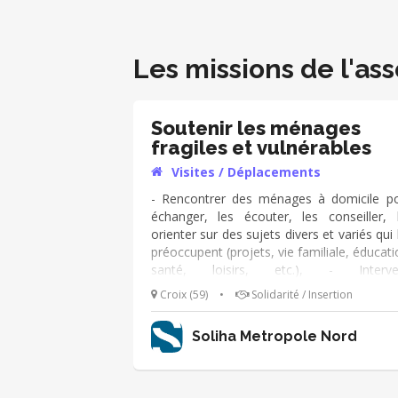
Les missions de l'ass
Soutenir les ménages
fragiles et vulnérables
Visites / Déplacements
- Rencontrer des ménages à domicile p
échanger, les écouter, les conseiller, 
orienter sur des sujets divers et variés qui 
préoccupent (projets, vie familiale, éducati
santé, loisirs, etc.), - Interven
ponctuellement sur des thématiques préci
Croix (59)
•
Solidarité / Insertion
(aide aux démarches administrativ
recherche d’emploi, etc.,), - Participer à 
Soliha Metropole Nord
veille pour l’ensemble des ménages via 
campagnes d’appels téléphoniques.