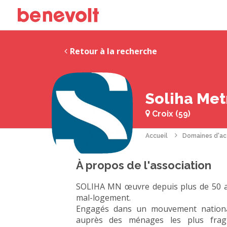
Retour à la recherche
Soliha Me
Croix (59)
Accueil
Domaines d'ac
À propos de l'association
SOLIHA MN œuvre depuis plus de 50 an
mal-logement.
Engagés dans un mouvement national
auprès des ménages les plus fragi