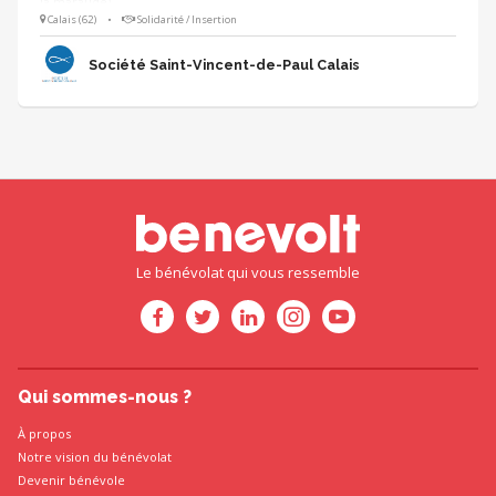
la maraude).
Calais (62)
•
Solidarité / Insertion
Société Saint-Vincent-de-Paul Calais
Le bénévolat qui vous ressemble
Qui sommes-nous ?
À propos
Notre vision du bénévolat
Devenir bénévole