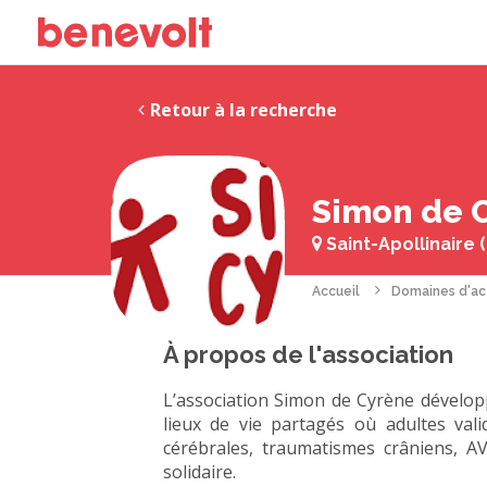
Retour à la recherche
Simon de 
Saint-Apollinaire (
Accueil
Domaines d'ac
À propos de l'association
L’association Simon de Cyrène dévelop
lieux de vie partagés où adultes vali
cérébrales, traumatismes crâniens, A
solidaire.