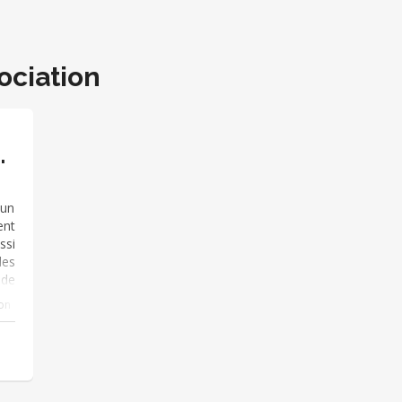
ociation
 un
nt
ssi
les
 de
tre
ion
nts
nts
ine
rts
te,