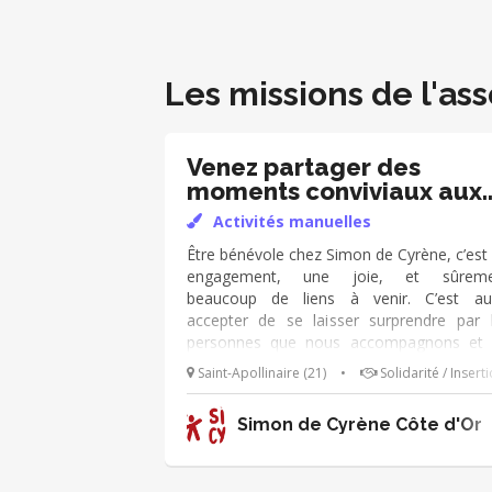
Les missions de l'ass
Venez partager des
moments conviviaux aux
Ateliers
Activités manuelles
Être bénévole chez Simon de Cyrène, c’est
engagement, une joie, et sûreme
beaucoup de liens à venir. C’est au
accepter de se laisser surprendre par 
personnes que nous accompagnons et
prendre le temps de créer une relation. Vo
Saint-Apollinaire (21)
•
Solidarité / Insert
mission consistera à soutenir les adhére
lors des ateliers, en partageant des mome
Simon de Cyrène Côte d'Or
conviviaux, par exemple : - Pâtisserie, cuis
et tables d’hôtes ou repas partagés - A
créatifs, peinture et jardinage - Café-papo