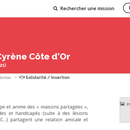
Rechercher
une mission
Cyrène Côte d'Or
21)
Solidarité / Insertion
tivités
pe et anime des « maisons partagées »,
des et handicapés (suite à des lésions
VC…) partagent une relation amicale et