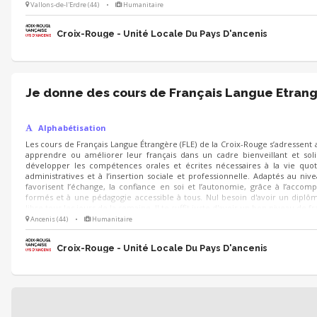
Vallons-de-l'Erdre (44)
•
Humanitaire
Croix-Rouge - Unité Locale Du Pays D'ancenis
Je donne des cours de Français Langue Etran
Alphabétisation
Les cours de Français Langue Étrangère (FLE) de la Croix-Rouge s’adressent
apprendre ou améliorer leur français dans un cadre bienveillant et soli
développer les compétences orales et écrites nécessaires à la vie quo
administratives et à l’insertion sociale et professionnelle. Adaptés au ni
favorisent l’échange, la confiance en soi et l’autonomie, grâce à l’acc
formés et à une pédagogie accessible à tous. Nul besoin d'avoir un diplôm
libre tous les jours de la semaine. Il te suffit juste d'avoir un bon niveau de 
Ancenis (44)
•
Humanitaire
Croix-Rouge - Unité Locale Du Pays D'ancenis