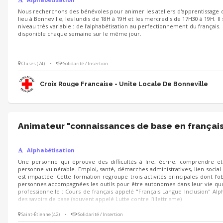
Nous recherchons des bénévoles pour animer les ateliers d'apprentissage d
lieu à Bonneville, les lundis de 18H à 19H et les mercredis de 17H30 à 19H. Il s
niveau très variable : de l'alphabétisation au perfectionnement du français. L
disponible chaque semaine sur le même jour.
Cluses (74)
•
Solidarité / Insertion
Croix Rouge Francaise - Unite Locale De Bonneville
Animateur "connaissances de base en françai
Alphabétisation
Une personne qui éprouve des difficultés à lire, écrire, comprendre et
personne vulnérable. Emploi, santé, démarches administratives, lien social :
est impactée. Cette formation regroupe trois activités principales dont l’o
personnes accompagnées les outils pour être autonomes dans leur vie quo
professionnelle : Cours de français appelé "Français Langue Inclusion" Al
des savoirs de base (souvent appelé Lutte contre l’illettrisme)
Saint-Étienne (42)
•
Solidarité / Insertion