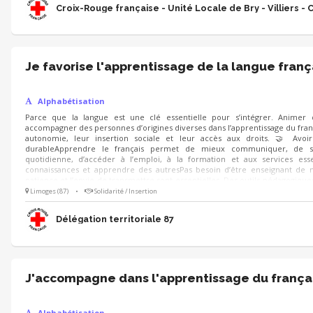
Croix-Rouge française - Unité Locale de Bry - Villiers - 
Je favorise l'apprentissage de la langue franç
Alphabétisation
Parce que la langue est une clé essentielle pour s’intégrer. Animer 
accompagner des personnes d’origines diverses dans l’apprentissage du frança
autonomie, leur insertion sociale et leur accès aux droits. 🤝 Avo
durableApprendre le français permet de mieux communiquer, de s
quotidienne, d’accéder à l’emploi, à la formation et aux services ess
connaissances et apprendre des autresPas besoin d’être enseignant de mé
patience et l’envie de transmettre sont essentielles. Des outils pédagogi
sont proposés.
Limoges (87)
•
Solidarité / Insertion
Délégation territoriale 87
J'accompagne dans l'apprentissage du françai
Alphabétisation