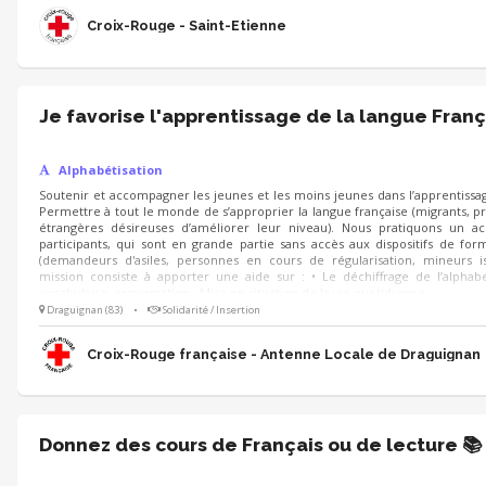
Croix-Rouge - Saint-Étienne
Je favorise l'apprentissage de la langue Fran
Alphabétisation
Soutenir et accompagner les jeunes et les moins jeunes dans l’apprentissag
Permettre à tout le monde de s’approprier la langue française (migrants, p
étrangères désireuses d’améliorer leur niveau). Nous pratiquons un ac
participants, qui sont en grande partie sans accès aux dispositifs de f
(demandeurs d'asiles, personnes en cours de régularisation, mineurs iso
mission consiste à apporter une aide sur : • Le déchiffrage de l’alphab
vocabulaire, conversation . Mise en situation de la vie quotidienne
Draguignan (83)
•
Solidarité / Insertion
Croix-Rouge française - Antenne Locale de Draguignan
Donnez des cours de Français ou de lecture 📚