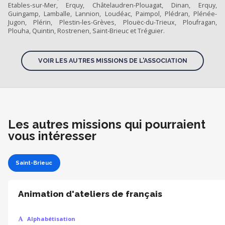
Etables-sur-Mer, Erquy, Châtelaudren-Plouagat, Dinan, Erquy,
Guingamp, Lamballe, Lannion, Loudéac, Paimpol, Plédran, Plénée-
Jugon, Plérin, Plestin-les-Grèves, Plouëc-du-Trieux, Ploufragan,
Plouha, Quintin, Rostrenen, Saint-Brieuc et Tréguier.
VOIR LES AUTRES MISSIONS DE L'ASSOCIATION
Les autres missions qui pourraient
vous intéresser
Saint-Brieuc
Animation d'ateliers de français
Alphabétisation