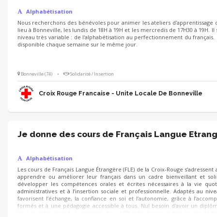
Alphabétisation
Nous recherchons des bénévoles pour animer les ateliers d'apprentissage d
lieu à Bonneville, les lundis de 18H à 19H et les mercredis de 17H30 à 19H. Il s
niveau très variable : de l'alphabétisation au perfectionnement du français. L
disponible chaque semaine sur le même jour.
Bonneville (74)
•
Solidarité / Insertion
Croix Rouge Francaise - Unite Locale De Bonneville
Je donne des cours de Français Langue Etran
Alphabétisation
Les cours de Français Langue Étrangère (FLE) de la Croix-Rouge s’adressent
apprendre ou améliorer leur français dans un cadre bienveillant et soli
développer les compétences orales et écrites nécessaires à la vie quo
administratives et à l’insertion sociale et professionnelle. Adaptés au ni
favorisent l’échange, la confiance en soi et l’autonomie, grâce à l’acc
formés et à une pédagogie accessible à tous. Nul besoin d'avoir un diplôm
libre tous les jours de la semaine. Il te suffit juste d'avoir un bon niveau de 