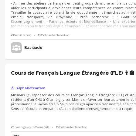
• Animer des ateliers de français en petit groupe dans une ambiance conviv
Aider les participants à développer leurs compétences de communication à
Travailler le vocabulaire utile à la vie quotidienne : démarches administ
emploi, transports, vie citoyenne ; Profil recherché : • Goût p
l'accompagnement ; • Patience, écoute et bienveillance ; • Une expérie
l'animation ou le français langue étrangère (FLE) est appréciée mais non ind
Paris (France)
•
Solidarité / Insertion
Basiliade
Cours de Français Langue Étrangère (FLE) 👨‍🏫
Alphabétisation
Missions 👉Dispenser des cours de Français Langue Étrangère (FLE) et d’al
résidents d’un CHU à Champigny-sur-Marne 👉Favoriser leur autonomie et le
professionnelle Savoir-être & Savoir-faire 👉Capacité à transmettre et à 
Sens de l’écoute et empathie (Aucun diplôme d’enseignement n’est requis)
Champigny-sur-Marne (94)
•
Solidarité / Insertion