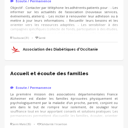
Ecoute / Permanence
Objectif : Contacter par téléphone les adhérents-patients pour : - Les
informer sur les actualités de l’association (nouveaux services,
événements, ateliers). - Les inciter à renouveler leur adhésion ou à
mettre à jour leurs informations. - Recueillir leurs besoins et les
orienter vers les ressources adaptées. - Les sensibiliser à des
campagnes spécifiques (collecte de fonds, participation à des études,
etc.). - Leur offrir un moment d’échange pour recueillir leurs retours
ou répondre à leurs questions. Pourquoi cette mission est
Toulouse (31)
•
Santé
importante ? Vous contribuez directement à améliorer la qualité de
vie des patients. Vous créez du lien et offrez un soutien moral aux
Association des Diabétiques d'Occitanie
adhérents.
Accueil et écoute des familles
Ecoute / Permanence
La première mission des associations départementales France
Alzheimer est d’aider les familles éprouvées physiquement et
psychologiquement par la maladie d’un proche, parent, conjoint ou
ami dans le but de rompre leur isolement, de soulager leur
souffrance tout en leur apportant conseils et solutions pratiques. Les
permanences permettent d’accueillir les familles, écouter, orienter
et informer.
Saint-Malo (35)
•
Solidarité / Insertion