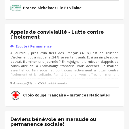
France Alzheimer Ille Et Vilaine
Appels de convivialité - Lutte contre
l'Isolement
Ecoute / Permanence
Aujourd’hui, près d’un tiers des Français (32 %) est en situation
d’isolement ou à risque, et 24 % se sentent seuls. Et si un simple appel
pouvait illuminer une journée ? En rejoignant la mission d’appels de
convivialité de la Croix-Rouge française, vous devenez un maillon
essentiel du lien social et contribuez activement à lutter contre
l’isolement et la solitude. Par téléphone, vous offrez un moment
d’échange permettant à chacun de s’évader, de retrouver le sourire
et de se sentir considéré. Cette mission s’adresse à toute personne
Montrouge (92)
•
Solidarité / Insertion
qui en ressent le besoin sans distinction : personnes âgées,
personnes en situation de handicap, aidants, parents isolés, jeunes,
Croix-Rouge Française - Instances Nationales
personnes précaires, …
Deviens bénévole en maraude ou
permanence sociale!