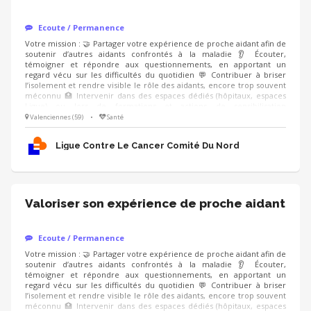
Ecoute / Permanence
Votre mission : 🤝 Partager votre expérience de proche aidant afin de
soutenir d’autres aidants confrontés à la maladie 👂 Écouter,
témoigner et répondre aux questionnements, en apportant un
regard vécu sur les difficultés du quotidien 💬 Contribuer à briser
l’isolement et rendre visible le rôle des aidants, encore trop souvent
méconnu 🏥 Intervenir dans des espaces dédiés (hôpitaux, espaces
Ligue) ou lors de formations et actions de sensibilisation
(professionnels de santé, entreprises), en étant accompagné.e par un
Valenciennes (59)
•
Santé
modérateur formé Compétences : ❤️ Écoute bienveillante et
empathie 🗝️ Capacité à prendre du recul sur son vécu 🤐 Respect du
Ligue Contre Le Cancer Comité Du Nord
cadre et de la confidentialité
Valoriser son expérience de proche aidant
Ecoute / Permanence
Votre mission : 🤝 Partager votre expérience de proche aidant afin de
soutenir d’autres aidants confrontés à la maladie 👂 Écouter,
témoigner et répondre aux questionnements, en apportant un
regard vécu sur les difficultés du quotidien 💬 Contribuer à briser
l’isolement et rendre visible le rôle des aidants, encore trop souvent
méconnu 🏥 Intervenir dans des espaces dédiés (hôpitaux, espaces