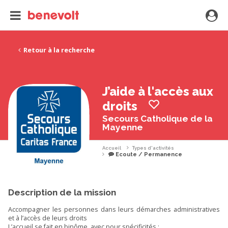
Retour à la recherche
J’aide à l'accès aux
droits
Secours Catholique de la
Mayenne
Accueil
Types d'activités
Ecoute / Permanence
Description de la mission
Accompagner les personnes dans leurs démarches administratives
et à l’accès de leurs droits
L’accueil se fait en binôme, avec pour spécificités :