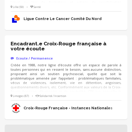
Ligue) ou lors de formations et actions de sensibilisation
(professionnels de santé, entreprises), en étant accompagné.e par un
Lille (59)
•
Santé
modérateur formé Compétences : ❤️ Écoute bienveillante et
empathie 🗝️ Capacité à prendre du recul sur son vécu 🤐 Respect du
Ligue Contre Le Cancer Comité Du Nord
cadre et de la confidentialité
Encadrant.e Croix-Rouge française à
votre écoute
Ecoute / Permanence
Créée en 1988, notre ligne d'écoute offre un espace de parole à
toutes personnes qui en ressent le besoin, sans aucune distinction,
proposant ainsi un soutien psychosocial, quelle que soit la
problématique amenée par l’appelant : problématiques familiales,
vécus de violences, isolement, vie en détention, angoisses,
questionnements divers, etc. Conformément aux valeurs de la Croix-
Rouge française d’humanité et de neutralité, CRf ave accueille la
parole de toutes les personnes issues de la population générale mais
Limoges (87)
•
Solidarité / Insertion
aussi tous les détenus incarcérés en France. Dans ce cadre, les
bénévoles écoutent en moyenne 140 000 appels par an dont ⅓
Croix-Rouge Française - Instances Nationales
proviennent de personnes placées sous main de justice.