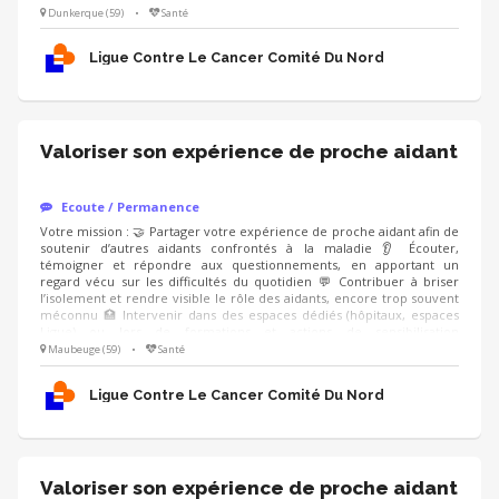
(professionnels de santé, entreprises), en étant accompagné.e par un
Dunkerque (59)
•
Santé
modérateur formé Compétences : ❤️ Écoute bienveillante et
empathie 🗝️ Capacité à prendre du recul sur son vécu 🤐 Respect du
Ligue Contre Le Cancer Comité Du Nord
cadre et de la confidentialité
Valoriser son expérience de proche aidant
Ecoute / Permanence
Votre mission : 🤝 Partager votre expérience de proche aidant afin de
soutenir d’autres aidants confrontés à la maladie 👂 Écouter,
témoigner et répondre aux questionnements, en apportant un
regard vécu sur les difficultés du quotidien 💬 Contribuer à briser
l’isolement et rendre visible le rôle des aidants, encore trop souvent
méconnu 🏥 Intervenir dans des espaces dédiés (hôpitaux, espaces
Ligue) ou lors de formations et actions de sensibilisation
(professionnels de santé, entreprises), en étant accompagné.e par un
Maubeuge (59)
•
Santé
modérateur formé Compétences : ❤️ Écoute bienveillante et
empathie 🗝️ Capacité à prendre du recul sur son vécu 🤐 Respect du
Ligue Contre Le Cancer Comité Du Nord
cadre et de la confidentialité
Valoriser son expérience de proche aidant