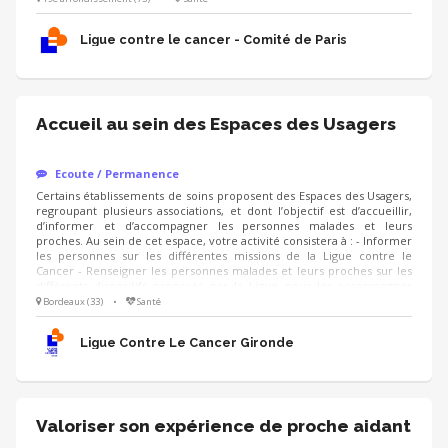
orienter vers des personnes compétentes Savoir garder toute la
réserve nécessaire afin d’être accueilli et respecté par les équipes
Ligue contre le cancer - Comité de Paris
soignantes
Accueil au sein des Espaces des Usagers
Ecoute / Permanence
Certains établissements de soins proposent des Espaces des Usagers,
regroupant plusieurs associations, et dont l’objectif est d’accueillir,
d’informer et d’accompagner les personnes malades et leurs
proches. Au sein de cet espace, votre activité consistera à : - Informer
les personnes sur les différentes missions de la Ligue contre le
Cancer - Renseigner les personnes malades et leurs proches sur les
différents dispositifs proposés par la Ligue pour les accompagner
dans leur parcours de soins Compétences: - Capacité d’écoute,
Bordeaux (33)
•
Santé
empathie - Respect de la confidentialité - Aisance orale et qualités
relationnelles - Capacité à travailler en équipe et à respecter les
Ligue Contre Le Cancer Gironde
consignes
Valoriser son expérience de proche aidant