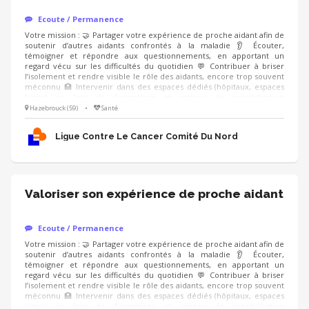
Ecoute / Permanence
Votre mission : 🤝 Partager votre expérience de proche aidant afin de
soutenir d’autres aidants confrontés à la maladie 👂 Écouter,
témoigner et répondre aux questionnements, en apportant un
regard vécu sur les difficultés du quotidien 💬 Contribuer à briser
l’isolement et rendre visible le rôle des aidants, encore trop souvent
méconnu 🏥 Intervenir dans des espaces dédiés (hôpitaux, espaces
Ligue) ou lors de formations et actions de sensibilisation
(professionnels de santé, entreprises), en étant accompagné.e par un
Hazebrouck (59)
•
Santé
modérateur formé Compétences : ❤️ Écoute bienveillante et
empathie 🗝️ Capacité à prendre du recul sur son vécu 🤐 Respect du
Ligue Contre Le Cancer Comité Du Nord
cadre et de la confidentialité
Valoriser son expérience de proche aidant
Ecoute / Permanence
Votre mission : 🤝 Partager votre expérience de proche aidant afin de
soutenir d’autres aidants confrontés à la maladie 👂 Écouter,
témoigner et répondre aux questionnements, en apportant un
regard vécu sur les difficultés du quotidien 💬 Contribuer à briser
l’isolement et rendre visible le rôle des aidants, encore trop souvent
méconnu 🏥 Intervenir dans des espaces dédiés (hôpitaux, espaces
Ligue) ou lors de formations et actions de sensibilisation