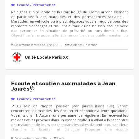
Ecoute / Permanence
Rejoignez l'unité locale de la Croix Rouge du XXème arrondissement
et participez à des maraudes et des permanences sociales . -
Maraudes: en véhicule ou à pied, déplacez vous en équipe pour des
moments d'échanges et de liens autour d'une boisson chaude avec
des personnes en situation de précarité ou sans domicile fixe.
Objectif de la maraude : aller à la rencontre de ce public, maintien du
lien social, orientation et réponse d'urgence si possible. -
Permanences : au sein de nos locaux, accueil et orientation du public
20e arrondissement de Paris (75)
•
Solidarité / Insertion
pour les accompagner dans des besoins divers (comprendre des
documents/ les orienter vers les bonnes institutions/ créer un CV.. ).
Unité Locale Paris XX
Ecoute et soutien aux malades à Jean
Jaurès🩺
Ecoute / Permanence
📍Au sein de l’hôpital parisien Jean Jaurès (Paris 19e), venez
rencontrer les malades, les écouter et répondre à leurs questions.
Vos missions : 1. Assurer une permanence régulière : En recevant les
malades et les proches dans un espace dédié. En allant à la rencontre
des malade et de leurs proches dans les salles d’attentes ou dans leur
chambre. 2. Ecouter et dialoguer Proposer une écoute
particulièrement attentive aux interlocuteurs (confidences, peurs,
inquiétudes) Informer sur les activités offertes par la Ligue Savoir
19e arrondissement (75)
•
Santé