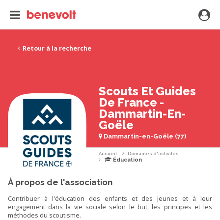
Retour à la recherche
Scouts Et Guides
De France -
Dammartin-En-
Goële
Dammartin-en-Goële (77)
Accueil
Domaines d'activités
Éducation
À propos de l'association
Contribuer à l'éducation des enfants et des jeunes et à leur
engagement dans la vie sociale selon le but, les principes et les
méthodes du scoutisme.