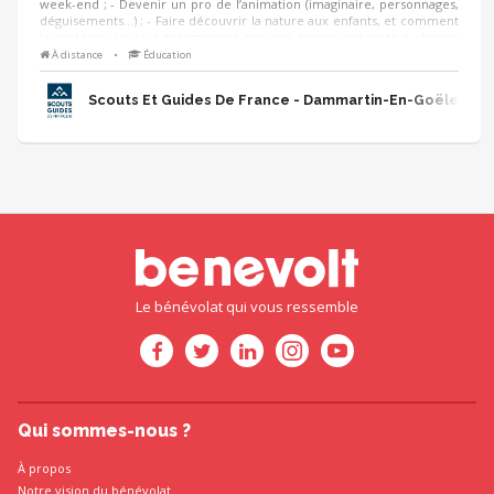
week-end ; - Devenir un pro de l’animation (imaginaire, personnages,
déguisements…) ; - Faire découvrir la nature aux enfants, et comment
la protéger. Le tout accompagné par une équipe présente à chaque
instant.
À distance
•
Éducation
Scouts Et Guides De France - Dammartin-En-Goële
Le bénévolat qui vous ressemble
Qui sommes-nous ?
À propos
Notre vision du bénévolat