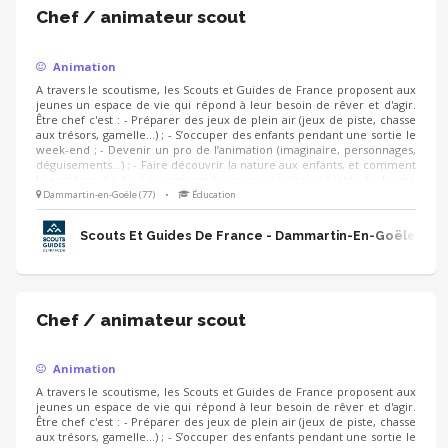
Chef / animateur scout
Animation
A travers le scoutisme, les Scouts et Guides de France proposent aux
jeunes un espace de vie qui répond à leur besoin de rêver et d'agir.
Être chef c'est : - Préparer des jeux de plein air (jeux de piste, chasse
aux trésors, gamelle…) ; - S’occuper des enfants pendant une sortie le
week-end ; - Devenir un pro de l’animation (imaginaire, personnages,
déguisements…) ; - Faire découvrir la nature aux enfants, et comment
la protéger. Le tout accompagné par une équipe présente à chaque
instant.
Dammartin-en-Goële (77)
•
Éducation
Scouts Et Guides De France - Dammartin-En-Goële
Chef / animateur scout
Animation
A travers le scoutisme, les Scouts et Guides de France proposent aux
jeunes un espace de vie qui répond à leur besoin de rêver et d'agir.
Être chef c'est : - Préparer des jeux de plein air (jeux de piste, chasse
aux trésors, gamelle…) ; - S’occuper des enfants pendant une sortie le