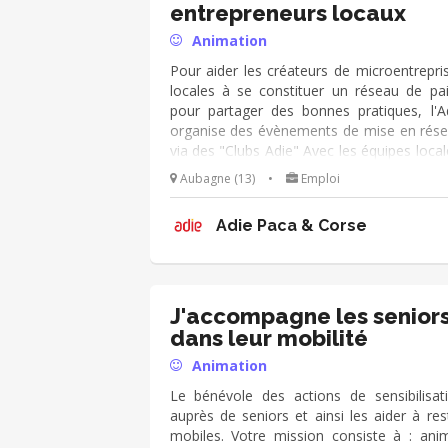
entrepreneurs locaux
Animation
Pour aider les créateurs de microentrepri
locales à se constituer un réseau de pai
pour partager des bonnes pratiques, l'A
organise des évènements de mise en rés
via des "Clubs Adie" Avec les équipes local
pilotez ou participez à l’organisation de 
Aubagne (13)
•
Emploi
évènements (environ 1/trimestre) : ■ v
participez au choix d’une thématique
Adie Paca & Corse
recherchez les intervenants ■ vous ciblez 
créateurs d’entreprise de l’Adie et les invite
vous cherchez la mise à disposition d’un l
(chez un partenaire, un client...) et préparez
logistique LE JOUR J, vous pouvez co-ani
J'accompagne les senior
les échanges, recueillir la satisfaction et 
dans leur mobilité
attentes des participants pour d’aut
Animation
événements
Le bénévole des actions de sensibilisat
auprès de seniors et ainsi les aider à res
mobiles. Votre mission consiste à : ani