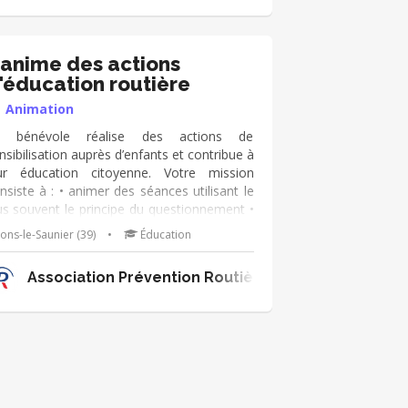
'anime des actions
'éducation routière
Animation
e bénévole réalise des actions de
nsibilisation auprès d’enfants et contribue à
ur éducation citoyenne. Votre mission
nsiste à : • animer des séances utilisant le
us souvent le principe du questionnement •
eiller la curiosité des enfants lors des
ons-le-Saunier (39)
•
Éducation
tions proposées par l’association •
voriser la prise de parole et l’esprit critique
lle-Aquitaine
Association Prévention Routière - Bourgogne Fra