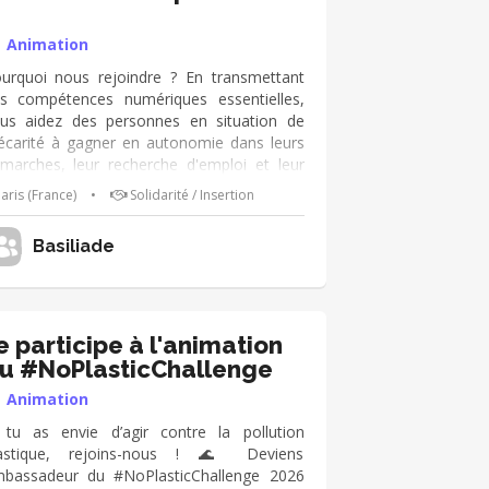
Animation
urquoi nous rejoindre ? En transmettant
s compétences numériques essentielles,
us aidez des personnes en situation de
écarité à gagner en autonomie dans leurs
marches, leur recherche d'emploi et leur
e quotidienne. • Participer à l'apprentissage
aris (France)
•
Solidarité / Insertion
s outils numériques : utilisation de la
uris, du clavier, navigation sur Internet,
Basiliade
rd, messagerie électronique, smartphone
Accompagner les bénéficiaires dans leurs
marches administratives en ligne (France
avail, CAF, e-mails, etc.) • Aider à la
cherche d’un emploi ou d’une formation,
e participe à l'animation
daction de CV, de courriers Qualités
u #NoPlasticChallenge
cherchées : • Aisance avec les outils
Animation
umériques • Patience, pédagogie et
enveillance
 tu as envie d’agir contre la pollution
astique, rejoins-nous ! 🌊 Deviens
bassadeur du #NoPlasticChallenge 2026