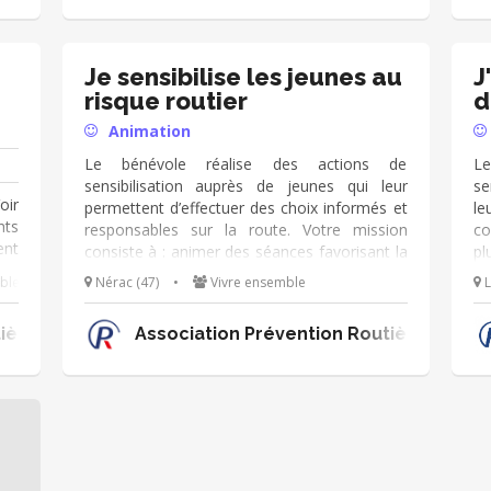
 un
nes
sse
 20
Je sensibilise les jeunes au
J
risque routier
d
Animation
Le bénévole réalise des actions de
L
sensibilisation auprès de jeunes qui leur
se
oir
permettent d’effectuer des choix informés et
le
nts
responsables sur la route. Votre mission
co
nt
consiste à : animer des séances favorisant la
pl
lo,
prise de parole et l’écoute de l’autre
év
ble
Nérac (47)
•
Vivre ensemble
L
 en
sensibiliser autour d’ateliers d’interaction et
ac
de simulation informer sur différents sujets
fa
ière Nouvelle-Aquitaine
Association Prévention Routière Nouve
tels que le risque à la consommation
d’alcool, de stupéfiants et aux distracteurs