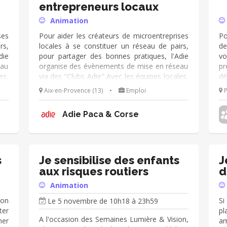
entrepreneurs locaux
Animation
ses
Pour aider les créateurs de microentreprises
Po
rs,
locales à se constituer un réseau de pairs,
de
die
pour partager des bonnes pratiques, l'Adie
vo
eau
organise des évènements de mise en réseau
pr
es,
via des "Clubs Adie" Avec les équipes locales,
dé
ces
pilotez ou participez à l’organisation de ces
vi
Aix-en-Provence (13)
•
Emploi
P
ous
évènements (environ 1/trimestre) : ■ vous
de
 et
participez au choix d’une thématique et
so
Adie Paca & Corse
les
recherchez les intervenants ■ vous ciblez les
Wo
z ■
créateurs d’entreprise de l’Adie et les invitez ■
• 
ieu
vous cherchez la mise à disposition d’un lieu
dé
 la
(chez un partenaire, un client...) et préparez la
Tr
mer
logistique LE JOUR J, vous pouvez co-animer
re
s
Je sensibilise des enfants
J
les
les échanges, recueillir la satisfaction et les
ré
aux risques routiers
d
res
attentes des participants pour d’autres
re
Animation
événements
n
bi
ion
Si
Le 5 novembre de 10h18 à 23h59
ter
pl
A l'occasion des Semaines Lumière & Vision,
mer
am