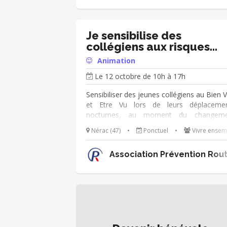
reviendrons vers vous très vite pour
premier échange. Découvrez quelques-u
de nos réussites : Le Prix littérature jeune
UNICEF, l'anniversaire de la CIDE le
Je sensibilise des
novembre, la consultation nationale..
collégiens aux risques
routiers
Animation
Le 12 octobre de 10h à 17h
Sensibiliser des jeunes collégiens au Bien V
et Etre Vu lors de leurs déplaceme
nocturnes, au moment du changeme
d'heure. Focus sur les déplacement vé
Nérac (47)
•
Ponctuel
•
Vivre ensem
trottinettes, et piéton. L'action aura lieu
parallèle du cross.
Association Prévention Rout