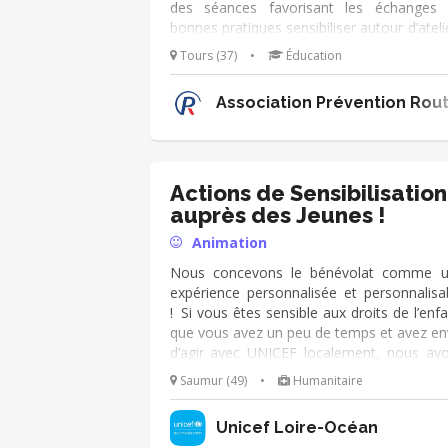
des séances favorisant les échanges
bonnes pratiques sensibiliser autour d’ateli
interactifs et de simulation aider les senio
Tours (37)
•
Éducation
actualiser leurs connaissances en matière
sécurité routière rassurer les senior qu
Association Prévention Rout
leur capacité de déplacement faire émerg
au sein des groupes, les connaissances
comportements nécessaires pour la sécur
de tous
Actions de Sensibilisation
auprès des Jeunes !
Animation
Nous concevons le bénévolat comme 
expérience personnalisée et personnalisa
! Si vous êtes sensible aux droits de l’enfa
que vous avez un peu de temps et avez en
d’agir avec UNICEF localement, nous av
une mission pour vous ! • Co-animer 
Saumur (49)
•
Humanitaire
séances de sensibilisation auprès des enfa
et des jeunes Vous avez envie d’en sav
Unicef Loire-Océan
plus, CONTACTEZ-NOUS et no