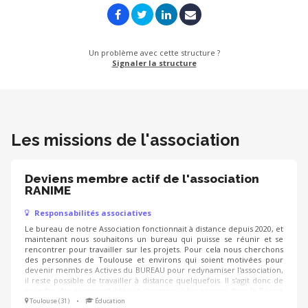
Un problème avec cette structure ?
Signaler la structure
Les missions de l'association
Deviens membre actif de l'association
RANIME
Responsabilités associatives
Le bureau de notre Association fonctionnait à distance depuis 2020, et
maintenant nous souhaitons un bureau qui puisse se réunir et se
rencontrer pour travailler sur les projets. Pour cela nous cherchons
des personnes de Toulouse et environs qui soient motivées pour
devenir membres Actives du BUREAU pour redynamiser l'association,
il reste possible de travailler à distance quelquefois. Il s'agit donc de
prendre des responsabilités et s'engager à les assurer dans la Bonne
Ambiance
Toulouse (31)
•
Éducation