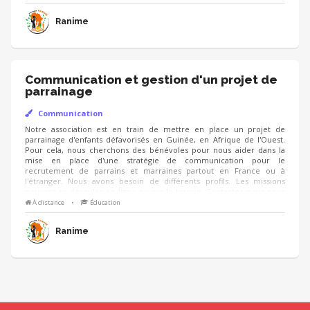
Ranime
Communication et gestion d'un projet de
parrainage
Communication
Notre association est en train de mettre en place un projet de
parrainage d'enfants défavorisés en Guinée, en Afrique de l'Ouest.
Pour cela, nous cherchons des bénévoles pour nous aider dans la
mise en place d'une stratégie de communication pour le
recrutement de parrains et marraines partout en France ou à
l'étranger. Nous avons besoin de différents profils. Les missions
peuvent se dérouler en ligne ou sur le terrain. Contactez-nous pour
plus de détails. Liste de missions non exhaustive ici👇
À distance
•
Éducation
Ranime