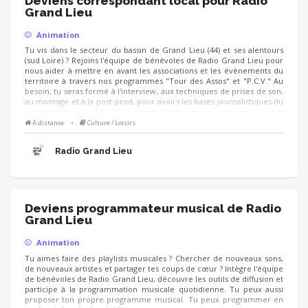
Deviens correspondant local pour Radio
Grand Lieu
Animation
Tu vis dans le secteur du bassin de Grand Lieu (44) et ses alentours
(sud Loire) ? Rejoins l'équipe de bénévoles de Radio Grand Lieu pour
nous aider à mettre en avant les associations et les évènements du
territoire à travers nos programmes "Tour des Assos" et "P.C.V." Au
besoin, tu seras formé à l'interview, aux techniques de prises de son,
au montage et à la post-prod, pour avoirs les bases journalistiques du
correspondant local. Tu pourras évidemment participer à nos
événements live sur le territoire et proposer tes idées de contenus.
À distance
•
Culture / Loisirs
Autre certitude : Tu feras de nouvelles rencontres, riches et
inspirantes.
Radio Grand Lieu
Deviens programmateur musical de Radio
Grand Lieu
Animation
Tu aimes faire des playlists musicales ? Chercher de nouveaux sons,
de nouveaux artistes et partager tes coups de cœur ? Intègre l'équipe
de bénévoles de Radio Grand Lieu, découvre les outils de diffusion et
participe à la programmation musicale quotidienne. Tu peux aussi
proposer ton propre programme musical. Tu peux programmer en