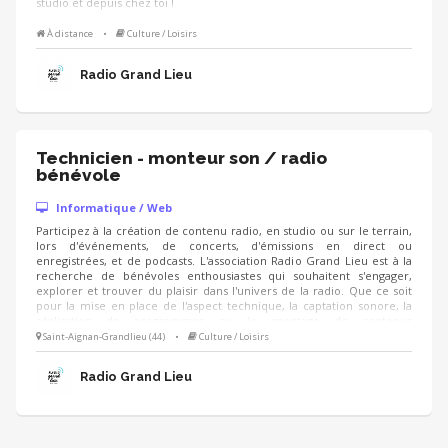
studio et depuis chez toi !
À distance
•
Culture / Loisirs
Radio Grand Lieu
Technicien - monteur son / radio
bénévole
Informatique / Web
Participez à la création de contenu radio, en studio ou sur le terrain,
lors d'événements, de concerts, d'émissions en direct ou
enregistrées, et de podcasts. L'association Radio Grand Lieu est à la
recherche de bénévoles enthousiastes qui souhaitent s'engager,
explorer et trouver du plaisir dans l'univers de la radio. Que ce soit
pour la mise en place de l'aspect technique, la captation sonore, la
réalisation de programmes ou le montage de contenus
radiophoniques, vous aurez l'opportunité de contribuer à des projets
Saint-Aignan-Grandlieu (44)
•
Culture / Loisirs
diversifiés et de grande qualité. Travail en équipe, ambiance
chaleureuse, lieu inspirant et convivial, projets innovants.
Radio Grand Lieu