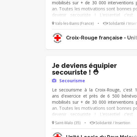
mobilisés sur + de 30 000 interventions 
an. Toutes les motivations sont bonnes p
devenir secouriste ! L’essentiel c’est
s’engager 🙂 Sous la responsabilité d'un c
Vals-les-Bains (France)
•
Solidarité / Inser
d'équipe, vos missions sont : ➔ Assurer
poste de secours lors d'évènement
Croix-Rouge française - Uni
Prendre en charge des victimes en l
apportant assistance et réconfort
Collaborer avec les secours publi
(pompiers, SAMU, police etc.) Accident
quotidien, situation d'urgence ou enc
Je deviens équipier
catastrophe naturelle, vous faites pre
secouriste ! ⛑️
d'adaptabilité, de rigueur, d'humanité
Secourisme
d'altruisme. Vous vous reconnaissez dans 
qualités ? Rejoignez-nous ! ⛑️
Le secourisme à la Croix-Rouge, c'est 
ans d'exercice et près de 6 500 bénévo
mobilisés sur + de 30 000 interventions 
an. Toutes les motivations sont bonnes p
devenir secouriste ! L’essentiel c’est
s’engager 🙂 Sous la responsabilité d'un c
Saint-Malo (35)
•
Solidarité / Insertion
d'équipe, vos missions sont : ➔ Assurer
poste de secours lors d'évènement