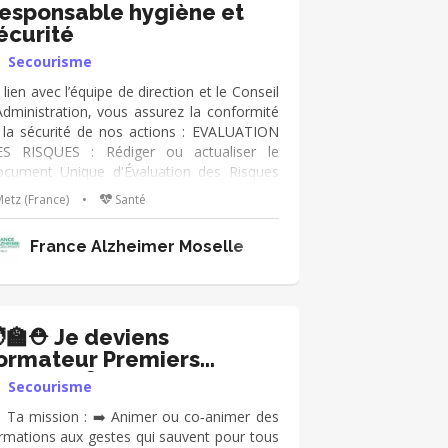
esponsable hygiène et
écurité
Secourisme
 lien avec l’équipe de direction et le Conseil
Administration, vous assurez la conformité
 la sécurité de nos actions : EVALUATION
S RISQUES : Rédiger ou actualiser le
cument Unique d'Évaluation des Risques
ofessionnels (DUERP) en intégrant les
etz (France)
•
Santé
écificités de l’accueil du public vulnérable
CURITE DES EVENEMENTS : Valider les
ritoriale des Pyrénées Orientales
France Alzheimer Moselle
otocoles d'hygiène et de sécurité pour nos
eliers, formations et sorties VEILLE
GLEMENTAIRE : Suivre l'évolution des
rmes sanitaires et de sécurité applicables
NSIBILISATION : Être le référent pour
‍🏫⛑️ Je deviens
pondre aux questions et sensibiliser aux
ormateur Premiers
ns réflexes VISITES DE CONFORMITE :
ecours 🎓
Secourisme
fectuer quelques heures de présence par
is pour nous auditer
 Ta mission : ➡️ Animer ou co‑animer des
rmations aux gestes qui sauvent pour tous