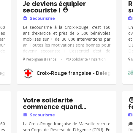
Je deviens équipier
R
secouriste ! ⛑️
s
Secourisme
160
Le secourisme à la Croix-Rouge, c'est 160
En
les
ans d'exercice et près de 6 500 bénévoles
d’
par
mobilisés sur + de 30 000 interventions par
et
our
an. Toutes les motivations sont bonnes pour
DE
 de
devenir secouriste ! L’essentiel c’est de
Do
hef
s’engager 🙂 Sous la responsabilité d'un chef
Pr
Perpignan (France)
•
Solidarité / Insertion
M
 un
d'équipe, vos missions sont : ➔ Assurer un
sp
s ➔
poste de secours lors d'évènements ➔
SE
egation Territoriale des Pyrénées Orientales
Croix-Rouge française - Delegation Ter
eur
Prendre en charge des victimes en leur
pr
 ➔
apportant assistance et réconfort ➔
at
cs
Collaborer avec les secours publics
RE
 du
(pompiers, SAMU, police etc.) Accident du
no
ore
quotidien, situation d'urgence ou encore
SE
Votre solidarité

uve
catastrophe naturelle, vous faites preuve
ré
commence quand
f
 et
d'adaptabilité, de rigueur, d'humanité et
bo
l'Urgence frappe !
S
Secourisme
ces
d'altruisme. Vous vous reconnaissez dans ces
Ef
qualités ? Rejoignez-nous ! ⛑️
mo
160
La Croix-Rouge française de Marseille recrute
🎓
les
son Corps de Réserve de l'Urgence (CRU). En
fo