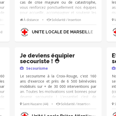
par
cas de crise majeure ou de catastrophe,
le
our
vous renforcez ponctuellement nos équipes
as
 de
pour accueillir, accompagner et soutenir les
ri
hef
personnes sinistrées. Votre engagement : -
pr
tion
À distance
•
Solidarité / Insertion
M
 un
Une formation préalable (pas de panique, on
e
s ➔
vous prépare !). - Une mobilisation
dé
té Locale de Vals Aubenas
UNITE LOCALE DE MARSEILLE
eur
uniquement en cas de besoin critique.
di
 ➔
Quelques jours de votre temps peuvent tout
ta
cs
changer quand tout bascule pour des
no
 du
centaines de personnes. Prêt(e) à faire la
éq
ore
différence ? Rejoignez-nous !
gu
Je deviens équipier
E
uve
à 
secouriste ! ⛑️
s
 et
mo
Secourisme
ces
l’
160
Le secourisme à la Croix-Rouge, c'est 160
No
les
ans d'exercice et près de 6 500 bénévoles
s
par
mobilisés sur + de 30 000 interventions par
in
our
an. Toutes les motivations sont bonnes pour
(c
 de
devenir secouriste ! L’essentiel c’est de
de
hef
s’engager 🙂 Sous la responsabilité d'un chef
co
Saint-Nazaire (44)
•
Solidarité / Insertion
S
 un
d'équipe, vos missions sont : ➔ Assurer un
mi
s ➔
poste de secours lors d'évènements ➔
pr