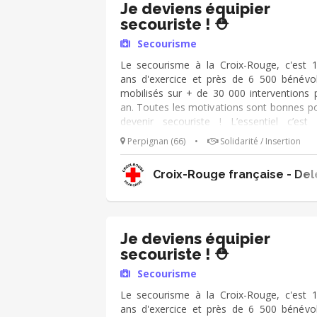
Je deviens équipier
secouriste ! ⛑️
Secourisme
Le secourisme à la Croix-Rouge, c'est 
ans d'exercice et près de 6 500 bénévo
mobilisés sur + de 30 000 interventions 
an. Toutes les motivations sont bonnes p
devenir secouriste ! L’essentiel c’est
s’engager 🙂 Sous la responsabilité d'un c
Perpignan (66)
•
Solidarité / Insertion
d'équipe, vos missions sont : ➔ Assurer
poste de secours lors d'évènement
Croix-Rouge française - Del
Prendre en charge des victimes en l
apportant assistance et réconfort
Collaborer avec les secours publi
(pompiers, SAMU, police etc.) Accident
quotidien, situation d'urgence ou enc
Je deviens équipier
catastrophe naturelle, vous faites pre
secouriste ! ⛑️
d'adaptabilité, de rigueur, d'humanité
Secourisme
d'altruisme. Vous vous reconnaissez dans 
qualités ? Rejoignez-nous ! ⛑️
Le secourisme à la Croix-Rouge, c'est 
ans d'exercice et près de 6 500 bénévo