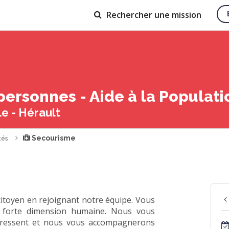
Rechercher
une mission
personnes - Aide à la Populat
le - Hérault
Secourisme
tés
citoyen en rejoignant notre équipe. Vous
à forte dimension humaine. Nous vous
éressent et nous vous accompagnerons