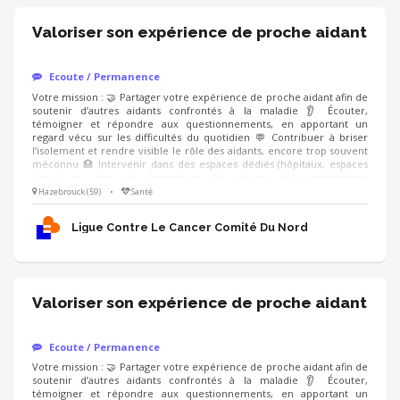
Valoriser son expérience de proche aidant
Ecoute / Permanence
Votre mission : 🤝 Partager votre expérience de proche aidant afin de
soutenir d’autres aidants confrontés à la maladie 👂 Écouter,
témoigner et répondre aux questionnements, en apportant un
regard vécu sur les difficultés du quotidien 💬 Contribuer à briser
l’isolement et rendre visible le rôle des aidants, encore trop souvent
méconnu 🏥 Intervenir dans des espaces dédiés (hôpitaux, espaces
Ligue) ou lors de formations et actions de sensibilisation
(professionnels de santé, entreprises), en étant accompagné.e par un
Hazebrouck (59)
•
Santé
modérateur formé Compétences : ❤️ Écoute bienveillante et
empathie 🗝️ Capacité à prendre du recul sur son vécu 🤐 Respect du
Ligue Contre Le Cancer Comité Du Nord
cadre et de la confidentialité
Valoriser son expérience de proche aidant
Ecoute / Permanence
Votre mission : 🤝 Partager votre expérience de proche aidant afin de
soutenir d’autres aidants confrontés à la maladie 👂 Écouter,
témoigner et répondre aux questionnements, en apportant un