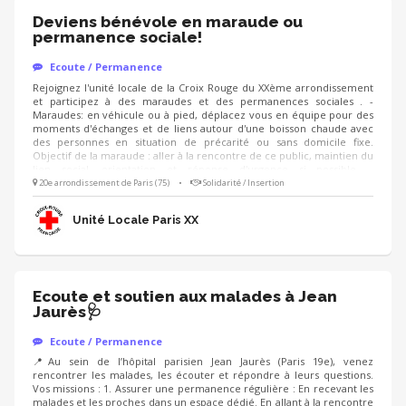
Deviens bénévole en maraude ou
permanence sociale!
Ecoute / Permanence
Rejoignez l'unité locale de la Croix Rouge du XXème arrondissement
et participez à des maraudes et des permanences sociales . -
Maraudes: en véhicule ou à pied, déplacez vous en équipe pour des
moments d'échanges et de liens autour d'une boisson chaude avec
des personnes en situation de précarité ou sans domicile fixe.
Objectif de la maraude : aller à la rencontre de ce public, maintien du
lien social, orientation et réponse d'urgence si possible. -
Permanences : au sein de nos locaux, accueil et orientation du public
20e arrondissement de Paris (75)
•
Solidarité / Insertion
pour les accompagner dans des besoins divers (comprendre des
documents/ les orienter vers les bonnes institutions/ créer un CV.. ).
Unité Locale Paris XX
Ecoute et soutien aux malades à Jean
Jaurès🩺
Ecoute / Permanence
📍Au sein de l’hôpital parisien Jean Jaurès (Paris 19e), venez
rencontrer les malades, les écouter et répondre à leurs questions.
Vos missions : 1. Assurer une permanence régulière : En recevant les
malades et les proches dans un espace dédié. En allant à la rencontre