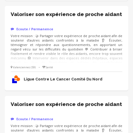
Valoriser son expérience de proche aidant
Ecoute / Permanence
Votre mission : 🤝 Partager votre expérience de proche aidant afin de
soutenir d’autres aidants confrontés à la maladie 👂 Écouter,
témoigner et répondre aux questionnements, en apportant un
regard vécu sur les difficultés du quotidien 💬 Contribuer à briser
l’isolement et rendre visible le rôle des aidants, encore trop souvent
méconnu 🏥 Intervenir dans des espaces dédiés (hôpitaux, espaces
Ligue) ou lors de formations et actions de sensibilisation
(professionnels de santé, entreprises), en étant accompagné.e par un
Valenciennes (59)
•
Santé
modérateur formé Compétences : ❤️ Écoute bienveillante et
empathie 🗝️ Capacité à prendre du recul sur son vécu 🤐 Respect du
Ligue Contre Le Cancer Comité Du Nord
cadre et de la confidentialité
Valoriser son expérience de proche aidant
Ecoute / Permanence
Votre mission : 🤝 Partager votre expérience de proche aidant afin de
soutenir d’autres aidants confrontés à la maladie 👂 Écouter,