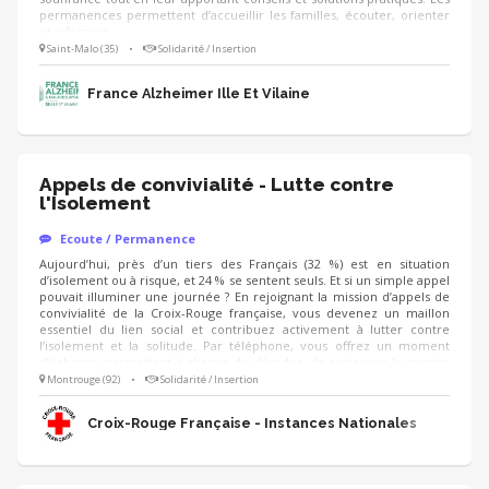
permanences permettent d’accueillir les familles, écouter, orienter
et informer.
Saint-Malo (35)
•
Solidarité / Insertion
France Alzheimer Ille Et Vilaine
Appels de convivialité - Lutte contre
l'Isolement
Ecoute / Permanence
Aujourd’hui, près d’un tiers des Français (32 %) est en situation
d’isolement ou à risque, et 24 % se sentent seuls. Et si un simple appel
pouvait illuminer une journée ? En rejoignant la mission d’appels de
convivialité de la Croix-Rouge française, vous devenez un maillon
essentiel du lien social et contribuez activement à lutter contre
l’isolement et la solitude. Par téléphone, vous offrez un moment
d’échange permettant à chacun de s’évader, de retrouver le sourire
et de se sentir considéré. Cette mission s’adresse à toute personne
Montrouge (92)
•
Solidarité / Insertion
qui en ressent le besoin sans distinction : personnes âgées,
personnes en situation de handicap, aidants, parents isolés, jeunes,
Croix-Rouge Française - Instances Nationales
personnes précaires, …