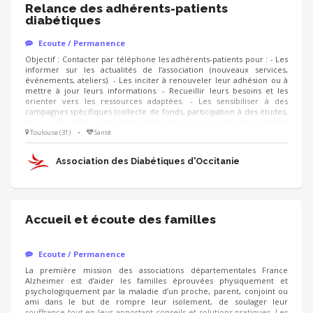
Relance des adhérents-patients
diabétiques
Ecoute / Permanence
Objectif : Contacter par téléphone les adhérents-patients pour : - Les
informer sur les actualités de l’association (nouveaux services,
événements, ateliers). - Les inciter à renouveler leur adhésion ou à
mettre à jour leurs informations. - Recueillir leurs besoins et les
orienter vers les ressources adaptées. - Les sensibiliser à des
campagnes spécifiques (collecte de fonds, participation à des études,
etc.). - Leur offrir un moment d’échange pour recueillir leurs retours
ou répondre à leurs questions. Pourquoi cette mission est
Toulouse (31)
•
Santé
importante ? Vous contribuez directement à améliorer la qualité de
vie des patients. Vous créez du lien et offrez un soutien moral aux
Association des Diabétiques d'Occitanie
adhérents.
Accueil et écoute des familles
Ecoute / Permanence
La première mission des associations départementales France
Alzheimer est d’aider les familles éprouvées physiquement et
psychologiquement par la maladie d’un proche, parent, conjoint ou
ami dans le but de rompre leur isolement, de soulager leur
souffrance tout en leur apportant conseils et solutions pratiques. Les