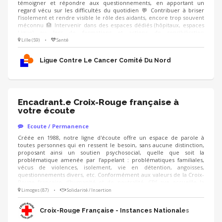
témoigner et répondre aux questionnements, en apportant un
regard vécu sur les difficultés du quotidien 💬 Contribuer à briser
l’isolement et rendre visible le rôle des aidants, encore trop souvent
méconnu 🏥 Intervenir dans des espaces dédiés (hôpitaux, espaces
Ligue) ou lors de formations et actions de sensibilisation
(professionnels de santé, entreprises), en étant accompagné.e par un
Lille (59)
•
Santé
modérateur formé Compétences : ❤️ Écoute bienveillante et
empathie 🗝️ Capacité à prendre du recul sur son vécu 🤐 Respect du
Ligue Contre Le Cancer Comité Du Nord
cadre et de la confidentialité
Encadrant.e Croix-Rouge française à
votre écoute
Ecoute / Permanence
Créée en 1988, notre ligne d'écoute offre un espace de parole à
toutes personnes qui en ressent le besoin, sans aucune distinction,
proposant ainsi un soutien psychosocial, quelle que soit la
problématique amenée par l’appelant : problématiques familiales,
vécus de violences, isolement, vie en détention, angoisses,
questionnements divers, etc. Conformément aux valeurs de la Croix-
Rouge française d’humanité et de neutralité, CRf ave accueille la
parole de toutes les personnes issues de la population générale mais
Limoges (87)
•
Solidarité / Insertion
aussi tous les détenus incarcérés en France. Dans ce cadre, les
bénévoles écoutent en moyenne 140 000 appels par an dont ⅓
Croix-Rouge Française - Instances Nationales
proviennent de personnes placées sous main de justice.