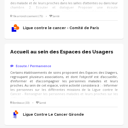
des malade et de leurs proches dans les salles d’attentes ou dans leur
chambre. 2. Ecouter et dialoguer Proposer une écoute
particulièrement attentive aux interlocuteurs (confidences, peurs,
inquiétudes) Informer sur les activités offertes par la Ligue Savoir
19e arrondissement (75)
•
Santé
orienter vers des personnes compétentes Savoir garder toute la
réserve nécessaire afin d’être accueilli et respecté par les équipes
Ligue contre le cancer - Comité de Paris
soignantes
Accueil au sein des Espaces des Usagers
Ecoute / Permanence
Certains établissements de soins proposent des Espaces des Usagers,
regroupant plusieurs associations, et dont l’objectif est d’accueillir,
d’informer et d’accompagner les personnes malades et leurs
proches. Au sein de cet espace, votre activité consistera à : - Informer
les personnes sur les différentes missions de la Ligue contre le
Cancer - Renseigner les personnes malades et leurs proches sur les
différents dispositifs proposés par la Ligue pour les accompagner
dans leur parcours de soins Compétences: - Capacité d’écoute,
Bordeaux (33)
•
Santé
empathie - Respect de la confidentialité - Aisance orale et qualités
relationnelles - Capacité à travailler en équipe et à respecter les
Ligue Contre Le Cancer Gironde
consignes