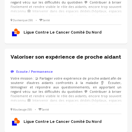
regard vécu sur les difficultés du quotidien 💬 Contribuer à briser
l’isolement et rendre visible le rôle des aidants, encore trop souvent
méconnu 🏥 Intervenir dans des espaces dédiés (hôpitaux, espaces
Ligue) ou lors de formations et actions de sensibilisation
(professionnels de santé, entreprises), en étant accompagné.e par un
Dunkerque (59)
•
Santé
modérateur formé Compétences : ❤️ Écoute bienveillante et
empathie 🗝️ Capacité à prendre du recul sur son vécu 🤐 Respect du
Ligue Contre Le Cancer Comité Du Nord
cadre et de la confidentialité
Valoriser son expérience de proche aidant
Ecoute / Permanence
Votre mission : 🤝 Partager votre expérience de proche aidant afin de
soutenir d’autres aidants confrontés à la maladie 👂 Écouter,
témoigner et répondre aux questionnements, en apportant un
regard vécu sur les difficultés du quotidien 💬 Contribuer à briser
l’isolement et rendre visible le rôle des aidants, encore trop souvent
méconnu 🏥 Intervenir dans des espaces dédiés (hôpitaux, espaces
Ligue) ou lors de formations et actions de sensibilisation
(professionnels de santé, entreprises), en étant accompagné.e par un
Maubeuge (59)
•
Santé
modérateur formé Compétences : ❤️ Écoute bienveillante et
empathie 🗝️ Capacité à prendre du recul sur son vécu 🤐 Respect du
Ligue Contre Le Cancer Comité Du Nord
cadre et de la confidentialité