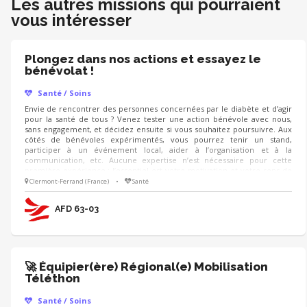
Les autres missions qui pourraient
vous intéresser
Plongez dans nos actions et essayez le
bénévolat !
Santé / Soins
Envie de rencontrer des personnes concernées par le diabète et d’agir
pour la santé de tous ? Venez tester une action bénévole avec nous,
sans engagement, et décidez ensuite si vous souhaitez poursuivre. Aux
côtés de bénévoles expérimentés, vous pourrez tenir un stand,
participer à un événement local, aider à l’organisation et à la
communication, etc. Aucune expertise n’est nécessaire pour cette
première expérience : l’essentiel est votre motivation et votre sens de
l’écoute pour informer et accompagner un public souvent peu
Clermont-Ferrand (France)
•
Santé
sensibilisé. Si vous choisissez de continuer, une formation complète
vous sera proposée.
AFD 63-03
🚀 Équipier(ère) Régional(e) Mobilisation
Téléthon
Santé / Soins