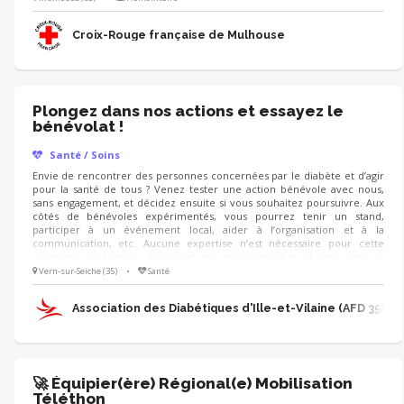
Croix-Rouge française de Mulhouse
Plongez dans nos actions et essayez le
bénévolat !
Santé / Soins
Envie de rencontrer des personnes concernées par le diabète et d’agir
pour la santé de tous ? Venez tester une action bénévole avec nous,
sans engagement, et décidez ensuite si vous souhaitez poursuivre. Aux
côtés de bénévoles expérimentés, vous pourrez tenir un stand,
participer à un événement local, aider à l’organisation et à la
communication, etc. Aucune expertise n’est nécessaire pour cette
première expérience : l’essentiel est votre motivation et votre sens de
l’écoute pour informer et accompagner un public souvent peu
Vern-sur-Seiche (35)
•
Santé
sensibilisé. Si vous choisissez de continuer, une formation complète
vous sera proposée.
Association des Diabétiques d'Ille-et-Vilaine (AFD 35)
🚀 Équipier(ère) Régional(e) Mobilisation
Téléthon