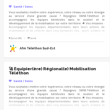
Santé / Soins
Vous souhaitez mettre votre expérience, votre réseau ou votre énergie
au service d'une grande cause ? Rejoignez l'AFM-Téléthon et
accompagnez les équipes bénévoles dans le soutien et le
développement de la mobilisation sur votre territoire. 🌟 Vos missions ·
Accompagner les équipes départementales dans leurs actions de
mobilisation et de collecte dans cinq domaines clés : sport, scolaire et
étudiant, associations, collectivités territoriales et partenaires régionaux
du Téléthon. · Partager les bonnes pratiques et soutenir les initiatives
Épinal (88)
•
Santé
locales. · Contribuer au développement de nouveaux projets et à la
recherche de nouvelles opportunités de mobilisation de nouveaux
Afm Téléthon Sud-Est
partenaires.
🚀 Équipier(ère) Régional(e) Mobilisation
Téléthon
Santé / Soins
Vous souhaitez mettre votre expérience, votre réseau ou votre énergie
au service d'une grande cause ? Rejoignez l'AFM-Téléthon et
accompagnez les équipes bénévoles dans le soutien et le
développement de la mobilisation sur votre territoire. 🌟 Vos missions ·
Accompagner les équipes départementales dans leurs actions de
mobilisation et de collecte dans cinq domaines clés : sport, scolaire et
étudiant, associations, collectivités territoriales et partenaires régionaux