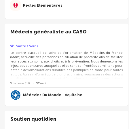
Contenu de la formation : 🚀 Infos pratiques : déroulé, durée, etc. 🚀
Règles Élémentaires
Savoir parler des règles et de la précarité menstruelle 🚀 Savoir
présenter Règles Élémentaires 🚀 Temps d'échanges et questions
Médecin généraliste au CASO
Santé / Soins
Le centre d’accueil de soins et d’orientation de Médecins du Monde
(Mdm) accueille des personnes en situation de précarité afin de faciliter
leur accès aux soins, aux droits et à la prévention. Nous dénonçons les
injustices et entraves auxquelles elles sont confrontées et militons pour
obtenir des améliorations durables des politiques de santé pour toutes
et tous. Au sein d’une équipe pluridisciplinaire, vous assurez des actions
de diagnostic, de prévention et d’éducation à la santé : consultations
médicales et actions de prévention, orientation des patient.e.s vers les
Bordeaux (33)
•
Santé
structures partenaires et de droit commun, participation au recueil de
données et à la vie associative et militante du CASO
Médecins Du Monde - Aquitaine
Soutien quotidien