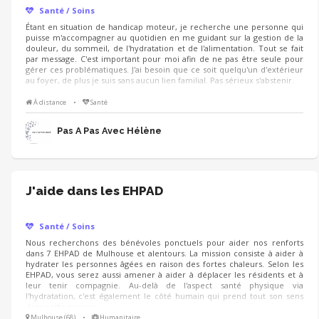
Santé / Soins
Étant en situation de handicap moteur, je recherche une personne qui
puisse m'accompagner au quotidien en me guidant sur la gestion de la
douleur, du sommeil, de l'hydratation et de l'alimentation. Tout se fait
par message. C'est important pour moi afin de ne pas être seule pour
gérer ces problématiques. J'ai besoin que ce soit quelqu'un d'extérieur
au foyer, de plus je suis sans aucun lien familial. Pas sérieux s'abstenir.
À distance
•
Santé
Pas À Pas Avec Hélène
J'aide dans les EHPAD
Santé / Soins
Nous recherchons des bénévoles ponctuels pour aider nos renforts
dans 7 EHPAD de Mulhouse et alentours. La mission consiste à aider à
hydrater les personnes âgées en raison des fortes chaleurs. Selon les
EHPAD, vous serez aussi amener à aider à déplacer les résidents et à
leur tenir compagnie. Au-delà de l'aspect santé physique via
l'hydratation, c'est également le côté humain qui prend tout son sens
dans cette mission.
Mulhouse (68)
•
Humanitaire