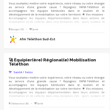
Vous souhaitez mettre votre expérience, votre réseau ou votre énergie
au service d'une grande cause ? Rejoignez l'AFM-Téléthon et
accompagnez les équipes bénévoles dans le soutien et le
développement de la mobilisation sur votre territoire. 🌟 Vos missions ·
Accompagner les équipes départementales dans leurs actions de
mobilisation et de collecte dans cinq domaines clés : sport, scolaire et
étudiant, associations, collectivités territoriales et partenaires régionaux
du Téléthon. · Partager les bonnes pratiques et soutenir les initiatives
Bourges (18)
•
Santé
locales. · Contribuer au développement de nouveaux projets et à la
recherche de nouvelles opportunités de mobilisation de nouveaux
Afm Téléthon Sud-Est
partenaires.
🚀 Équipier(ère) Régional(e) Mobilisation
Téléthon
Santé / Soins
Vous souhaitez mettre votre expérience, votre réseau ou votre énergie
au service d'une grande cause ? Rejoignez l'AFM-Téléthon et
accompagnez les équipes bénévoles dans le soutien et le
développement de la mobilisation sur votre territoire. 🌟 Vos missions ·
Accompagner les équipes départementales dans leurs actions de
mobilisation et de collecte dans cinq domaines clés : sport, scolaire et
étudiant, associations, collectivités territoriales et partenaires régionaux
du Téléthon. · Partager les bonnes pratiques et soutenir les initiatives
Châteauroux (36)
•
Santé
locales. · Contribuer au développement de nouveaux projets et à la