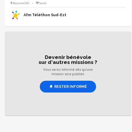
du Téléthon. · Partager les bonnes pratiques et soutenir les initiatives
Bayonne (64)
•
Santé
locales. · Contribuer au développement de nouveaux projets et à la
recherche de nouvelles opportunités de mobilisation de nouveaux
Afm Téléthon Sud-Est
partenaires.
Devenir bénévole
sur d'autres missions ?
Vous serez informé dès qu'une
mission sera publiée
RESTER INFORMÉ