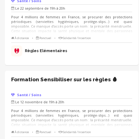
Santé / Soins
Le 22 septembre de 19h à 20h
Pour 4 millions de femmes en France, se procurer des protections
périodiques (serviettes hygiéniques, protège-slips...) est quasi
impossible. Ce manque d’accès porte un nom : la précarité menstruelle.
Cette situation impacte la santé physique et mentale des personnes
concernées. Depuis 2015, Règles Élémentaires lutte contre la précarité
À distance
•
Ponctuel
•
Solidarité / Insertion
menstruelle et la tabou des règles. Tu veux t'engager à nos côtés pour
changer les règles ? Inscris-toi pour découvrir l'association et te
sensibiliser à la précarité menstruelle 🩸 🚀 Présentation de l'association
Règles Élémentaires
: son histoire et ses missions 🚀 Présentation des actions bénévoles 🚀
Sensibilisation aux enjeux autour des règles
Formation Sensibiliser sur les règles 🩸
Santé / Soins
Le 12 novembre de 19h à 20h
Pour 4 millions de femmes en France, se procurer des protections
périodiques (serviettes hygiéniques, protège-slips...) est quasi
impossible. Ce manque d’accès porte un nom : la précarité menstruelle.
Cette situation impacte la santé physique et mentale des personnes
concernées. Depuis 2015, Règles Élémentaires lutte pour changer la
À distance
•
Ponctuel
•
Solidarité / Insertion
perception des règles auprès du grand public ! Tu veux t'engager à nos
côtés et faire de la sensibilisation ? Inscris-toi à cette formation 🩸