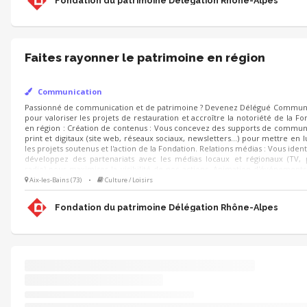
Fondation du patrimoine Délégation Rhône-Alpes
Faites rayonner le patrimoine en région
Communication
Passionné de communication et de patrimoine ? Devenez Délégué Communic
projets de restauration et accroître la notoriété de la Fondation en région
Vous concevez des supports de communication print et digitaux (sit
newsletters...) pour mettre en lumière les projets soutenus et l'action d
médias : Vous identifiez et développez des partenariats avec les médias 
presse, radio) pour maximiser la visibilité de nos actions. Animation d'évén
l'organisation de salons, inaugurations et événements institutionnels ou dé
Aix-les-Bains (73)
•
Culture / Loisirs
Fondation du patrimoine Délégation Rhône-Alpes
Faites rayonner le patrimoine en région
Communication