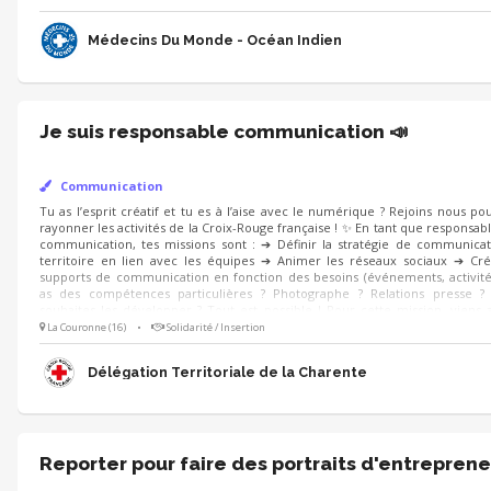
Médecins Du Monde - Océan Indien
Je suis responsable communication 📣
Communication
Tu as l’esprit créatif et tu es à l’aise avec le numérique ? Rejoins nous pour f
de la Croix-Rouge française ! ✨ En tant que responsable de la communicati
Définir la stratégie de communication du territoire en lien avec les équi
sociaux ➔ Créer des supports de communication en fonction des besoins (év
as des compétences particulières ? Photographe ? Relations presse ? Ou tu s
Tout est possible ! Pour cette mission, viens avec ta motivation, ta créativit
La Couronne (16)
•
Solidarité / Insertion
Délégation Territoriale de la Charente
Reporter pour faire des portraits d'entreprene