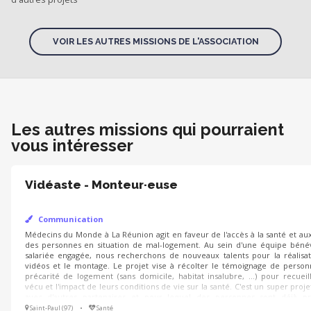
VOIR LES AUTRES MISSIONS DE L'ASSOCIATION
Les autres missions qui pourraient
vous intéresser
Vidéaste - Monteur·euse
Communication
Médecins du Monde à La Réunion agit en faveur de l'accès à la santé et au
situation de mal-logement. Au sein d'une équipe bénévole et salariée enga
nouveaux talents pour la réalisation de vidéos et le montage. Le projet vise
de personnes en précarité de logement (sans domicile, habitat insalubre, ...)
et l'impact de leurs conditions de vie sur la santé. C'est un super pr
partenaires et pour lequel des personnes sont déjà prêtes à témoigner. 
compétences pour la prise d'images, de sons, voire pour le montage ! Faites-
Saint-Paul (97)
•
Santé