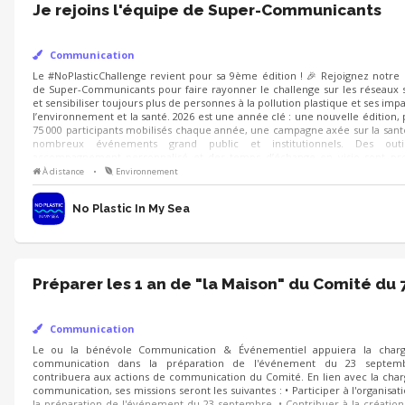
Je rejoins l'équipe de Super-Communicants
Communication
Le #NoPlasticChallenge revient pour sa 9ème édition ! 🎉 Rejoignez
Communicants pour faire rayonner le challenge sur les réseaux sociaux et s
de personnes à la pollution plastique et ses impacts sur l’environnement 
année clé : une nouvelle édition, plus de 75 000 participants mobilisés c
axée sur la santé et de nombreux événements grand public et institut
accompagnement personnalisé et des temps d’échange en visio sont prop
l’aventure ? Contactez-nous
À distance
•
Environnement
No Plastic In My Sea
Préparer les 1 an de "la Maison" du Comité du 
Communication
Le ou la bénévole Communication & Événementiel appuiera la chargée d
préparation de l'événement du 23 septembre et contribuera aux acti
Comité. En lien avec la chargée de communication, ses missions seront les s
l'organisation et à la préparation de l'événement du 23 septembre. • Contrib
programmation de contenus pour les réseaux sociaux. • Participer à la c