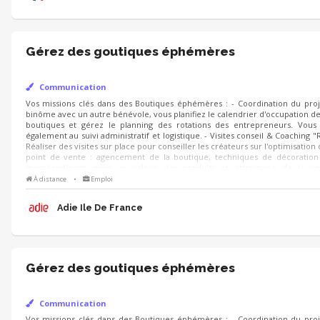
Gérez des goutiques éphémères
Communication
Vos missions clés dans des Boutiques éphémères : - Coordination du pr
autre bénévole, vous planifiez le calendrier d'occupation des deux boutiques
rotations des entrepreneurs. Vous veillez également au suivi administratif
conseil & Coaching "Retail" : Réaliser des visites sur place pour cons
l'optimisation de leur point de vente : agencement de la boutique, techniq
merchandising), mise en valeur des produits et attractivité de la vitrin
vente - Suivi & Amélioration...
À distance
•
Emploi
Adie Ile De France
Gérez des goutiques éphémères
Communication
Vos missions clés dans des Boutiques éphémères : - Coordination du pr