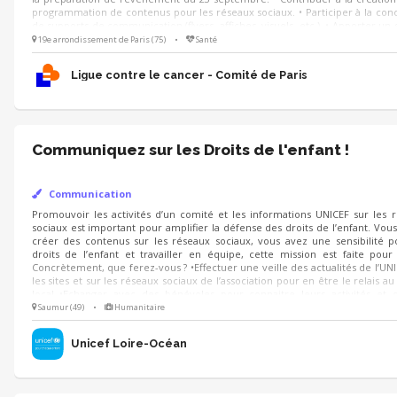
communication (flyers, affiches, visuels, etc.). • Apporter un soutien ponct
communication du Comité selon les besoins.
19e arrondissement de Paris (75)
•
Santé
Ligue contre le cancer - Comité de Paris
Communiquez sur les Droits de l'enfant !
Communication
Promouvoir les activités d’un comité et les informations UNICEF sur les rése
pour amplifier la défense des droits de l’enfant. Vous aimez créer des 
sociaux, vous avez une sensibilité pour les droits de l’enfant et travailler en
faite pour vous ! Concrètement, que ferez-vous ? •Effectuer une veille des a
les sites et sur les réseaux sociaux de l’association pour en être le relais
avec des bénévoles pour connaitre leurs activités et décider ensemble ce q
les réseaux •Créer des contenus pour promouvoir les activités du comité
Saumur (49)
•
Humanitaire
Unicef Loire-Océan