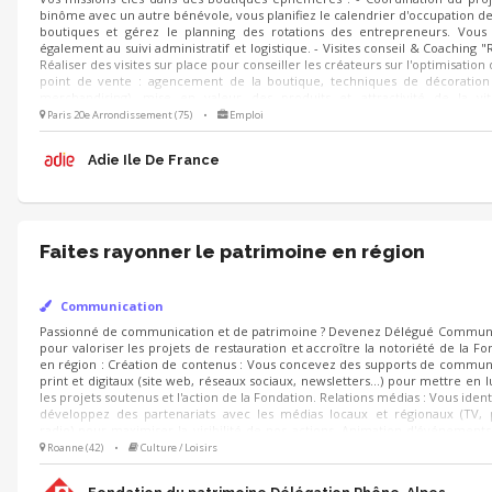
autre bénévole, vous planifiez le calendrier d'occupation des deux boutiques
rotations des entrepreneurs. Vous veillez également au suivi administratif
conseil & Coaching "Retail" : Réaliser des visites sur place pour cons
l'optimisation de leur point de vente : agencement de la boutique, techniq
merchandising), mise en valeur des produits et attractivité de la vitrin
vente - Suivi & Amélioration...
Paris 20e Arrondissement (75)
•
Emploi
Adie Ile De France
Faites rayonner le patrimoine en région
Communication
Passionné de communication et de patrimoine ? Devenez Délégué Communic
projets de restauration et accroître la notoriété de la Fondation en région
Vous concevez des supports de communication print et digitaux (sit
newsletters...) pour mettre en lumière les projets soutenus et l'action d
médias : Vous identifiez et développez des partenariats avec les médias 
presse, radio) pour maximiser la visibilité de nos actions. Animation d'évén
l'organisation de salons, inaugurations et événements institutionnels ou dé
Roanne (42)
•
Culture / Loisirs