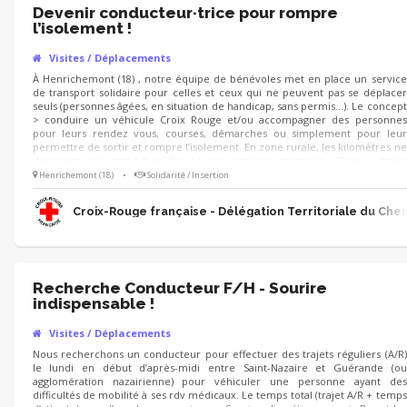
Devenir conducteur·trice pour rompre
l’isolement !
Visites / Déplacements
À Henrichemont (18) , notre équipe de bénévoles met en place un service
de transport solidaire pour celles et ceux qui ne peuvent pas se déplacer
seuls (personnes âgées, en situation de handicap, sans permis…). Le concept
> conduire un véhicule Croix Rouge et/ou accompagner des personnes
pour leurs rendez vous, courses, démarches ou simplement pour leur
permettre de sortir et rompre l’isolement. En zone rurale, les kilomètres ne
devraient pas empêcher l’accès aux services essentiels. Chaque trajet
recrée du lien et apporte du réconfort. On recherche des bénévoles
Henrichemont (18)
•
Solidarité / Insertion
titulaires du permis B, motivés et disponibles quelques heures par semaine !
Croix-Rouge française - Délégation Territoriale du Cher
Recherche Conducteur F/H - Sourire
indispensable !
Visites / Déplacements
Nous recherchons un conducteur pour effectuer des trajets réguliers (A/R)
le lundi en début d’après-midi entre Saint-Nazaire et Guérande (ou
agglomération nazairienne) pour véhiculer une personne ayant des
difficultés de mobilité à ses rdv médicaux. Le temps total (trajet A/R + temps