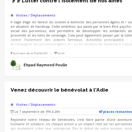
👴👵 Lutter contre l'isolement de nos aînés
Visites / Déplacements
Il s’agit d’agir en faveur du soutien à domicile des personnes âgées et / ou
en situation de handicap. Cette ambition, qui passe par le bien-être psycho-
social des personnes, doit permettre de développer les solidarités de
proximité et les liens de voisinage. Cela peut également passer par la lutte
contre l’isolement des aidants familiaux. Activité(s) principale(s) : -
Accompagner les personnes âgées et / ou en situation de handicap à risque
d’isolement vers l’accès à des services : - Accompagner dans les
déplacements de la vie courante : marché, café, coiffeur, etc. -
Saint-Jean-de-la-Ruelle (45)
•
Santé
Accompagner dans la réalisation des démarches administratives
Ehpad Raymond Poulin
Venez découvrir le bénévolat à l'Adie
Visites / Déplacements
Le 7 septembre de 19h à 20h
47
place
s
restante
s
Rejoindre notre réseau de bénévoles, c'est faire partie d'une aventure
humaine et solidaire, où chaque action a un impact réel sur les personnes
qui souhaitent créer leur entreprise. Dès le début de votre mission, vous