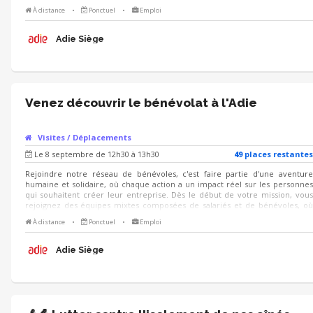
l'intergénérationnel et la diversité des profils créent une richesse mutuelle
À distance
•
Ponctuel
•
Emploi
et favorisent un partage d'expériences unique. Venez rencontrer des
bénévoles de l'Adie le mercredi 9 septembre de 18h30 à 19h30 : nous vous
présenterons l'association et les missions bénévoles proposées, et des
Adie Siège
bénévoles de terrain seront là pour répondre à vos questions !
Venez découvrir le bénévolat à l'Adie
Visites / Déplacements
Le 8 septembre de 12h30 à 13h30
49
place
s
restante
s
Rejoindre notre réseau de bénévoles, c'est faire partie d'une aventure
humaine et solidaire, où chaque action a un impact réel sur les personnes
qui souhaitent créer leur entreprise. Dès le début de votre mission, vous
rejoignez des équipes mixtes composées de salariés et de bénévoles, où
l'intergénérationnel et la diversité des profils créent une richesse mutuelle
À distance
•
Ponctuel
•
Emploi
et favorisent un partage d'expériences unique. Venez rencontrer des
bénévoles de l'Adie le mardi 8 septembre de 12h30 à 13h30 : nous vous
présenterons l'association et les missions bénévoles proposées, et des
Adie Siège
bénévoles de terrain seront là pour répondre à vos questions !