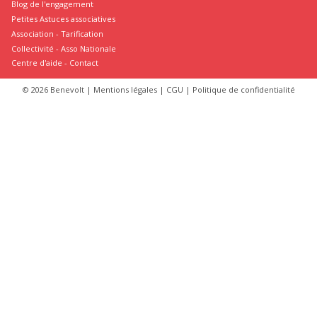
Blog de l'engagement
Petites Astuces associatives
Association
-
Tarification
Collectivité
-
Asso Nationale
Centre d'aide - Contact
© 2026 Benevolt |
Mentions légales
|
CGU
|
Politique de confidentialité