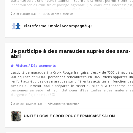
d’attente) sera d’une heure maximum. Sourire, discrétion, permis B sont les
incontournables d’un trajet partagé agréable :) Si vous êtes intéressé(e)s,
nous serons ravis de vous rencontrer afin de vous donner plus de précisions
et échanger sur les modalités d’organisation (participation aux frais, mode
Saint-Nazaire (44)
•
Solidarité / Insertion
de contact, voiture PMR non nécessaire, horaires précis…).
Plateforme Emploi Accompagné 44
Je participe à des maraudes auprès des sans-
abri
Visites / Déplacements
L'activité de maraude à la Croix-Rouge française, c'est + de 7000 bénévoles,
200 équipes et 50 000 personnes rencontrées en 2022. Viens apporter un
renfort aux équipes des maraudes sur différentes activités en fonction des
besoins au niveau local : préparer le matériel, aller à la rencontre des
personnes sans-abri et leur distribuer d’éventuelles aides matérielles
d’urgence. Rejoins-nous ! 🙂
Salon-de-Provence (13)
•
Solidarité / Insertion
UNITE LOCALE CROIX ROUGE FRANCAISE SALON