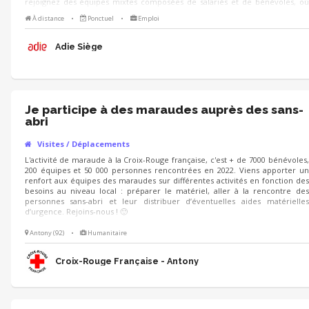
rejoignez des équipes mixtes composées de salariés et de bénévoles, où
l'intergénérationnel et la diversité des profils créent une richesse mutuelle
À distance
•
Ponctuel
•
Emploi
et favorisent un partage d'expériences unique. Venez rencontrer des
bénévoles de l'Adie le lundi 7 septembre de 19h à 20h : nous vous
présenterons l'association et les missions bénévoles proposées, et des
Adie Siège
bénévoles de terrain seront là pour répondre à vos questions !
Je participe à des maraudes auprès des sans-
abri
Visites / Déplacements
L'activité de maraude à la Croix-Rouge française, c'est + de 7000 bénévoles,
200 équipes et 50 000 personnes rencontrées en 2022. Viens apporter un
renfort aux équipes des maraudes sur différentes activités en fonction des
besoins au niveau local : préparer le matériel, aller à la rencontre des
personnes sans-abri et leur distribuer d’éventuelles aides matérielles
d’urgence. Rejoins-nous ! 🙂
Antony (92)
•
Humanitaire
Croix-Rouge Française - Antony