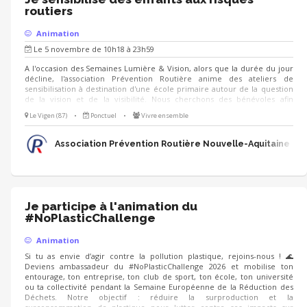
routiers
Animation
Le 5 novembre de 10h18 à 23h59
A l'occasion des Semaines Lumière & Vision, alors que la durée du jour
décline, l'association Prévention Routière anime des ateliers de
sensibilisation à destination d'une école primaire autour de la question
de la vision et de la visibilité. Nous cherchons des bénévoles afin
d'animer des ateliers ludiques et simples à prendre en main : - quiz -
Le Vigen (87)
•
Ponctuel
•
Vivre ensemble
jeux de cherche et trouve - jeux de cartes - ... Nous serons ravis de vous
accueillir à cette occasion !
Association Prévention Routière Nouvelle-Aquitaine
Je participe à l'animation du
#NoPlasticChallenge
Animation
Si tu as envie d’agir contre la pollution plastique, rejoins-nous ! 🌊
Deviens ambassadeur du #NoPlasticChallenge 2026 et mobilise ton
entourage, ton entreprise, ton club de sport, ton école, ton université
ou ta collectivité pendant la Semaine Européenne de la Réduction des
Déchets. Notre objectif : réduire la surproduction et la