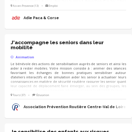
l’Adie et les invitez ■ vous cherchez la mise à disposition d’un lieu (chez
un partenaire, un client...) et préparez la logistique LE JOUR J, vous
Aix-en-Provence (13)
•
Emploi
pouvez co-animer les échanges, recueillir la satisfaction et les attentes
des participants pour d’autres événements
Adie Paca & Corse
J'accompagne les seniors dans leur
mobilité
Animation
Le bénévole des actions de sensibilisation auprès de seniors et ainsi les
aider à rester mobiles. Votre mission consiste à : animer des séances
favorisant les échanges de bonnes pratiques sensibiliser autour
d’ateliers interactifs et de simulation aider les senior à actualiser leurs
connaissances en matière de sécurité routière rassurer les senior quant
leur capacité de déplacement faire émerger, au sein des groupes, les
connaissances et comportements nécessaires pour la sécurité de tous
Tours (37)
•
Éducation
Association Prévention Routière Centre-Val de Loire
Je sensibilise des enfants aux risques