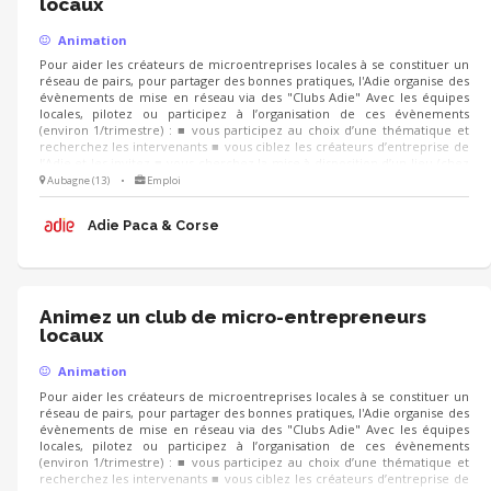
locaux
Animation
Pour aider les créateurs de microentreprises locales à se constituer un
réseau de pairs, pour partager des bonnes pratiques, l'Adie organise des
évènements de mise en réseau via des "Clubs Adie" Avec les équipes
locales, pilotez ou participez à l’organisation de ces évènements
(environ 1/trimestre) : ■ vous participez au choix d’une thématique et
recherchez les intervenants ■ vous ciblez les créateurs d’entreprise de
l’Adie et les invitez ■ vous cherchez la mise à disposition d’un lieu (chez
un partenaire, un client...) et préparez la logistique LE JOUR J, vous
Aubagne (13)
•
Emploi
pouvez co-animer les échanges, recueillir la satisfaction et les attentes
des participants pour d’autres événements
Adie Paca & Corse
Animez un club de micro-entrepreneurs
locaux
Animation
Pour aider les créateurs de microentreprises locales à se constituer un
réseau de pairs, pour partager des bonnes pratiques, l'Adie organise des
évènements de mise en réseau via des "Clubs Adie" Avec les équipes
locales, pilotez ou participez à l’organisation de ces évènements
(environ 1/trimestre) : ■ vous participez au choix d’une thématique et
recherchez les intervenants ■ vous ciblez les créateurs d’entreprise de