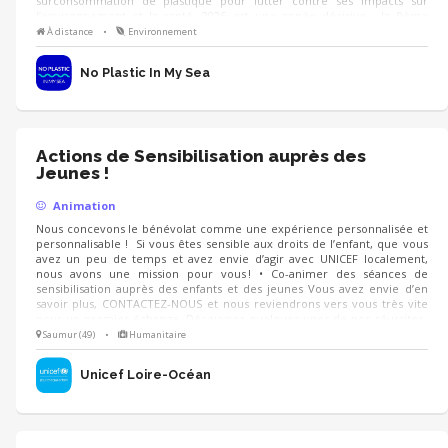
surconsommation de plastique pour lutter contre ses impacts sur
l’environnement et la santé. 2026 est une année décisive : la 9ème
édition du challenge mobilisera plus de 75 000 personnes, avec une
À distance
•
Environnement
campagne axée sur la santé, de nouveaux outils et de nombreux
événements de sensibilisation.
No Plastic In My Sea
Actions de Sensibilisation auprès des
Jeunes !
Animation
Nous concevons le bénévolat comme une expérience personnalisée et
personnalisable ! Si vous êtes sensible aux droits de l’enfant, que vous
avez un peu de temps et avez envie d’agir avec UNICEF localement,
nous avons une mission pour vous ! • Co-animer des séances de
sensibilisation auprès des enfants et des jeunes Vous avez envie d’en
savoir plus, CONTACTEZ-NOUS et nous reviendrons vers vous très vite
pour un premier échange. Découvrez quelques-unes de nos réussites :
Le Prix littérature jeunesse UNICEF, l'anniversaire de la CIDE le 20
Saumur (49)
•
Humanitaire
novembre, la consultation nationale..
Unicef Loire-Océan