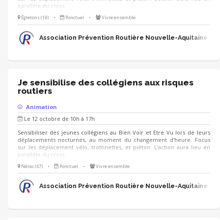
parallèle du cross.
Égletons (19)
•
Ponctuel
•
Vivre ensemble
Association Prévention Routière Nouvelle-Aquitaine
Je sensibilise des collégiens aux risques
routiers
Animation
Le 12 octobre de 10h à 17h
Sensibiliser des jeunes collégiens au Bien Voir et Etre Vu lors de leurs
déplacements nocturnes, au moment du changement d'heure. Focus
sur les déplacement vélo, trottinettes, et piéton. L'action aura lieu en
parallèle du cross.
Nérac (47)
•
Ponctuel
•
Vivre ensemble
Association Prévention Routière Nouvelle-Aquitaine