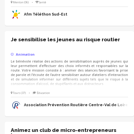
envie à de futurs partenaires de se lancer dans l'aventure pour faire
Menton (06)
•
Santé
grimper la collecte. • Présentez avec votre coeur les combats, les
victoires et l'univers de l'AFM-Téléthon.
Afm Téléthon Sud-Est
Je sensibilise les jeunes au risque routier
Animation
Le bénévole réalise des actions de sensibilisation auprès de jeunes qui
leur permettent d’effectuer des choix informés et responsables sur la
route. Votre mission consiste à : animer des séances favorisant la prise
de parole et l’écoute de l’autre sensibiliser autour d’ateliers d’interaction
et de simulation informer sur différents sujets tels que le risque à la
consommation d’alcool, de stupéfiants et aux distracteurs
Tours (37)
•
Éducation
Association Prévention Routière Centre-Val de Loire
Animez un club de micro-entrepreneurs