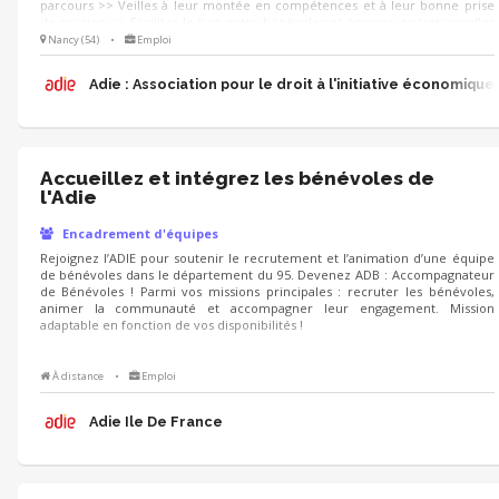
parcours >> Veilles à leur montée en compétences et à leur bonne prise
de mission >> Facilites le lien entre bénévoles et équipes opérationnelles
En conclusion : 👉 Tu fais en sorte que chacun se sente à sa place, utile et
Nancy (54)
•
Emploi
reconnu.
Adie : Association pour le droit à l'initiative économique
Accueillez et intégrez les bénévoles de
l'Adie
Encadrement d'équipes
Rejoignez l’ADIE pour soutenir le recrutement et l’animation d’une équipe
de bénévoles dans le département du 95. Devenez ADB : Accompagnateur
de Bénévoles ! Parmi vos missions principales : recruter les bénévoles,
animer la communauté et accompagner leur engagement. Mission
adaptable en fonction de vos disponibilités !
À distance
•
Emploi
Adie Ile De France