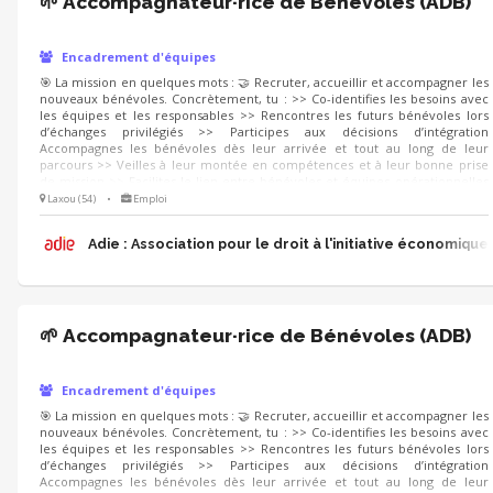
🌱 Accompagnateur·rice de Bénévoles (ADB)
Encadrement d'équipes
🎯 La mission en quelques mots : 🤝 Recruter, accueillir et accompagner les
nouveaux bénévoles. Concrètement, tu : >> Co-identifies les besoins avec
les équipes et les responsables >> Rencontres les futurs bénévoles lors
d’échanges privilégiés >> Participes aux décisions d’intégration
Accompagnes les bénévoles dès leur arrivée et tout au long de leur
parcours >> Veilles à leur montée en compétences et à leur bonne prise
de mission >> Facilites le lien entre bénévoles et équipes opérationnelles
En conclusion : 👉 Tu fais en sorte que chacun se sente à sa place, utile et
Laxou (54)
•
Emploi
reconnu.
Adie : Association pour le droit à l'initiative économique
🌱 Accompagnateur·rice de Bénévoles (ADB)
Encadrement d'équipes
🎯 La mission en quelques mots : 🤝 Recruter, accueillir et accompagner les
nouveaux bénévoles. Concrètement, tu : >> Co-identifies les besoins avec
les équipes et les responsables >> Rencontres les futurs bénévoles lors
d’échanges privilégiés >> Participes aux décisions d’intégration
Accompagnes les bénévoles dès leur arrivée et tout au long de leur