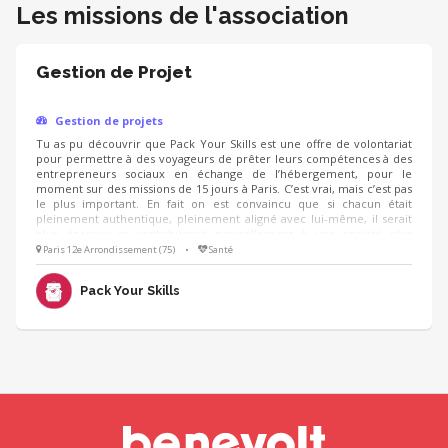
Les missions de l'association
Gestion de Projet
Gestion de projets
Tu as pu découvrir que Pack Your Skills est une offre de volontariat
pour permettre à des voyageurs de prêter leurs compétences à des
entrepreneurs sociaux en échange de l’hébergement, pour le
moment sur des missions de 15 jours à Paris. C’est vrai, mais c’est pas
le plus important. En fait on est convaincu que si chacun était
pleinement authentique, pleinement aligné avec lui-même, il serait
plus épanoui et contribuerait naturellement à une société plus
équilibrée.
Paris 12e Arrondissement (75)
•
Santé
Pack Your Skills