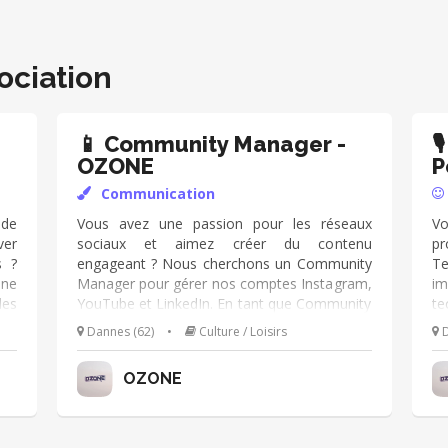
ociation
📱 Community Manager -

OZONE
P
Communication
 de
Vous avez une passion pour les réseaux
Vo
ver
sociaux et aimez créer du contenu
pr
s ?
engageant ? Nous cherchons un Community
Te
ne
Manager pour gérer nos comptes Instagram,
im
les
YouTube et LinkedIn. En tant que Community
te
ans
Manager, vous serez responsable de
Yo
Dannes (62)
•
Culture / Loisirs
D
 en
développer nos communautés en ligne et de
co
ws
publier du contenu captivant. Nous vous
pr
OZONE
 en
fournirons une formation en gestion des
of
mer
réseaux sociaux et vous aurez la chance de
u
sur
participer à nos événements culturels sur la
e
Côte d’Opale. Si vous êtes créatif(ve) et
mé