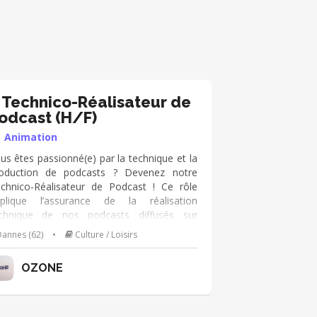
️ Technico-Réalisateur de
odcast (H/F)
Animation
us êtes passionné(e) par la technique et la
oduction de podcasts ? Devenez notre
chnico-Réalisateur de Podcast ! Ce rôle
plique l’assurance de la réalisation
chnique de nos podcasts diffusés sur
uTube. Vous travaillerez en étroite
annes (62)
•
Culture / Loisirs
llaboration avec notre équipe pour
oduire des contenus de qualité. Nous
OZONE
frons une formation interne complète et
ne expérience précieuse dans un
nvironnement créatif. Si vous êtes
ticuleux(se) et enthousiaste, rejoignez-