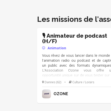
Les missions de l'ass
🎙️ Animateur de podcast
(H/F)
Animation
Vous rêvez de vous lancer dans le monde
l'animation radio ou podcast et de capti
un public avec des formats dynamique
L’Association Ozone vous offre u
opportunité unique sur de vous tester sur 
ondes, en vous formant bénévolement d
Dannes (62)
•
Culture / Loisirs
l’animation de programmes, que ce soit
format flux ou pour des intervie
OZONE
captivantes. La formation s'effectue
interne et vous aurez la possibilité d’ani
des programmes en direct et de travailler 
des projets réels, contactez-nous !