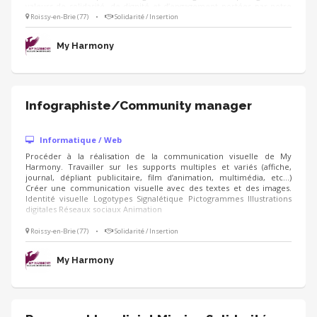
valeurs de solidarité, de dignité et d’engagement portées par notre
association. Missions principales : Assurer le suivi des recettes et des
Roissy-en-Brie (77)
•
Solidarité / Insertion
dépenses de l’association. Veiller à la bonne tenue des comptes.
Participer à l’élaboration et au suivi du budget prévisionnel.
My Harmony
Infographiste/Community manager
Informatique / Web
Procéder à la réalisation de la communication visuelle de My
Harmony. Travailler sur les supports multiples et variés (affiche,
journal, dépliant publicitaire, film d’animation, multimédia, etc...)
Créer une communication visuelle avec des textes et des images.
Identité visuelle Logotypes Signalétique Pictogrammes Illustrations
digitales Réseaux sociaux Animation
Roissy-en-Brie (77)
•
Solidarité / Insertion
My Harmony