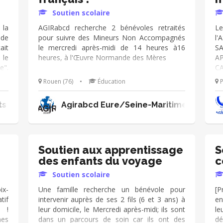
Soutien scolaire
 la
AGIRabcd recherche 2 bénévoles retraités
Le
 de
pour suivre des Mineurs Non Accompagnés
l
ait
le mercredi après-midi de 14 heures à16
SA
 le
heures, à l'Œuvre Normande des Mères
AP
e".
CA
ure
d
Rouen (76)
•
Éducation
P
lui
fr
oir
et
ts
Agirabcd Eure/Seine-Maritime
ieu
le
ité
Soutien aux apprentissage
S
des enfants du voyage
c
Soutien scolaire
ix-
Une famille recherche un bénévole pour
[P
tif
intervenir auprès de ses 2 fils (6 et 3 ans) à
en
e !
leur domicile, le Mercredi après-midi; ils sont
le
nes
dans un parcours de soin car ils ont des
dé