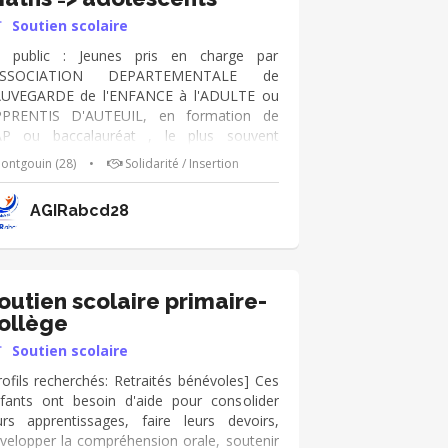
Soutien scolaire
 public : Jeunes pris en charge par
'ASSOCIATION DEPARTEMENTALE de
UVEGARDE de l'ENFANCE à l'ADULTE ou
PRENTIS D'AUTEUIL, en formation de
P ou baccalauréat , le plus souvent
'origine étrangère plus ou moins
ontgouin (28)
•
Solidarité / Insertion
ancophones. Ils viennent avec leurs cours
 il faut les aider à comprendre et à faire
AGIRabcd28
urs exercices.
outien scolaire primaire-
ollège
Soutien scolaire
rofils recherchés: Retraités bénévoles] Ces
fants ont besoin d'aide pour consolider
urs apprentissages, faire leurs devoirs,
velopper la compréhension orale, soutenir