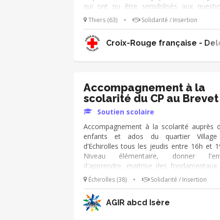
qui ont pu être sensibilisés aux questi
humanitaires et dont les projets solidai
Thiers (63)
•
Solidarité / Insertion
ont eu un impact sur leur communauté.
tant qu'animateur de l'Option Croix-Rou
Croix-Rouge française - Del
tes missions sont : ➔ Animer l
interventions de sensibilisation et de pass
à l’action. Nous souhaitons dévelop
également l'aide aux devoirs. Tu 
pédagogue et aime travailler au contact 
Accompagnement à la
jeunes ? Rejoins-nous ! 😀
scolarité du CP au Brevet
Soutien scolaire
Accompagnement à la scolarité auprès 
enfants et ados du quartier Village
d’Echirolles tous les jeudis entre 16h et 1
Niveau élémentaire, donner l'env
d'apprendre, maitrise des fondamentaux
calcul et lecture. Niveau collège, soutien
Échirolles (38)
•
Solidarité / Insertion
choix des élèves en maths-physique, S
anglais, français et espagnol. Pédagog
AGIR abcd Isère
envie de transmettre et d’être uti
bienveillance, intégré à une équipe convivi