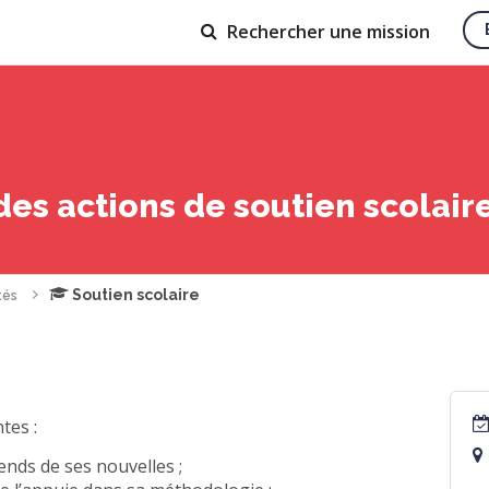
Rechercher
une mission
 des actions de soutien scolair
Soutien scolaire
tés
tes :
ends de ses nouvelles ;