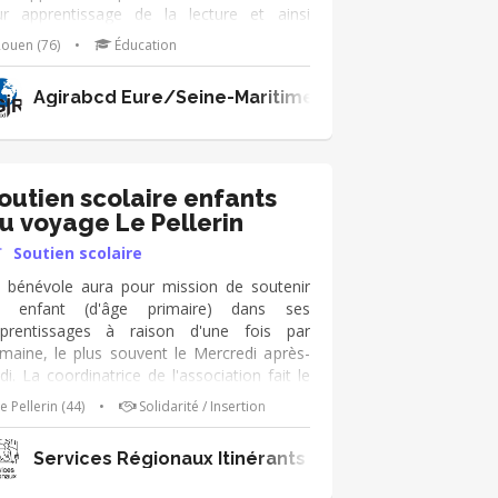
ur apprentissage de la lecture et ainsi
nforcer leur motivation et leur confiance en
ouen (76)
•
Éducation
x.
Agirabcd Eure/Seine-Maritime
outien scolaire enfants
u voyage Le Pellerin
Soutien scolaire
 bénévole aura pour mission de soutenir
n enfant (d'âge primaire) dans ses
prentissages à raison d'une fois par
maine, le plus souvent le Mercredi après-
di. La coordinatrice de l'association fait le
en avec la famille et l'école. L'accent est mis
e Pellerin (44)
•
Solidarité / Insertion
r la lecture; notre structure dispose de
ombreux ouvrages et supports
Services Régionaux Itinérants
dagogiques. Parfois, sans être trop
bitieux, il s'agit de redonner confiance aux