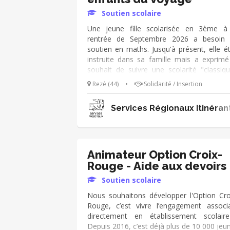
Soutien scolaire
Une jeune fille scolarisée en 3ème à
rentrée de Septembre 2026 a besoin
soutien en maths. Jusqu'à présent, elle ét
instruite dans sa famille mais a exprimé
souhait de suivre une scolarité "classiqu
Elle est très motivée. Si vous avez une he
Rezé (44)
•
Solidarité / Insertion
(ou un peu plus selon vos disponibilités) à 
consacrer, contactez-nous afin de prév
Services Régionaux Itinéran
des séances dès la rentrée. Elles auraient l
au siège de l'association à Rezé (à proxim
du collège)
Animateur Option Croix-
Rouge - Aide aux devoirs
Soutien scolaire
Nous souhaitons développer l'Option Cro
Rouge, c’est vivre l’engagement associa
directement en établissement scolair
Depuis 2016, c’est déjà plus de 10 000 jeu