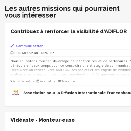
Les autres missions qui pourraient
vous intéresser
Contribuez à renforcer la visibilité d'ADIFLOR
Communication
Du 01/09, 9h au 14/09, 18h
Nous souhaitons toucher davantage de bénéficiaires et de partenaires. *
bénévole en deux temps pour co-construire une stratégie de communication
Découvrez ou redécouvrez ADIFLOR, ses projets et ses enjeux de visibilité
analyse et échangez sur des pistes d’amélioration. * Ce que vous apporter
créativité pour aider ADIFLOR à mieux communiquer. Ensemble, faisons ra
Paris (France)
•
Ponctuel
•
Éducation
Association pour la Diffusion Internationale Francophon
Vidéaste - Monteur·euse