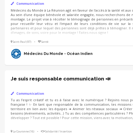
Communication
Médecins du Monde à La Réunion agit en faveur de l'accès à la santé et aux 
Au sein d'une équipe bénévole et salariée engagée, nous recherchons de no
montage. Le projet vise à récolter le témoignage de personnes en précarité 
pour recueillir leur vécu et l'impact de leurs conditions de vie sur la 
partenaires et pour lequel des personnes sont déjà prêtes à témoigner. I
d'images, de sons, voire pour le montage ! Faites-nous signe !
Saint-Paul (97)
•
Santé
Médecins Du Monde - Océan Indien
Je suis responsable communication 📣
Communication
Tu as l’esprit créatif et tu es à l’aise avec le numérique ? Rejoins nous p
française ! ✨ En tant que responsable de la communication, tes missions 
territoire en lien avec les équipes ➔ Animer les réseaux sociaux ➔ Cré
besoins (événements, activités…) Tu as des compétences particulières ? Ph
développer ? Tout est possible ! Pour cette mission, viens avec ta motivation,
La Couronne (16)
•
Solidarité / Insertion