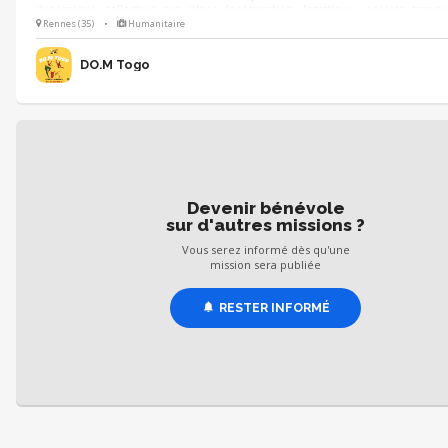
dynamique collective sur place (préparation, logistique, projets transv
Soutenir l’équipe locale dans la mise en place d’actions de sensibilisatio
Rennes (35)
•
Humanitaire
environnement, vivre-ensemble…)
DO.M Togo
Devenir bénévole
sur d'autres missions ?
Vous serez informé dès qu'une
mission sera publiée
RESTER INFORMÉ