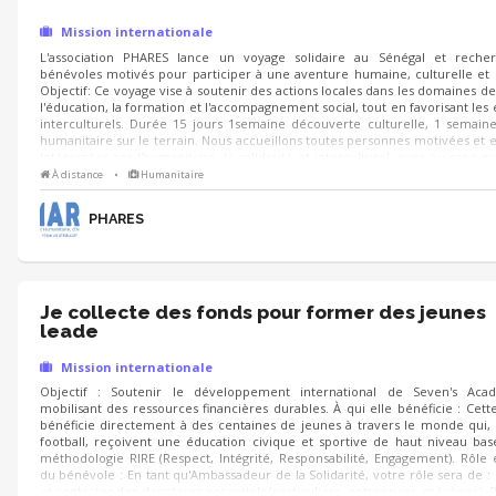
Mission internationale
L'association PHARES lance un voyage solidaire au Sénégal et reche
bénévoles motivés pour participer à une aventure humaine, culturelle et s
Objectif: Ce voyage vise à soutenir des actions locales dans les domaines de 
l'éducation, la formation et l'accompagnement social, tout en favorisant les
interculturels. Durée 15 jours 1semaine découverte culturelle, 1 semain
humanitaire sur le terrain. Nous accueillons toutes personnes motivées et 
Intéressées par l'humanitaire, la solidarité et interculturel, avec ou sans e
associative.
À distance
•
Humanitaire
PHARES
Je collecte des fonds pour former des jeunes
leade
Mission internationale
Objectif : Soutenir le développement international de Seven's Ac
mobilisant des ressources financières durables. À qui elle bénéficie : Cett
bénéficie directement à des centaines de jeunes à travers le monde qui,
football, reçoivent une éducation civique et sportive de haut niveau bas
méthodologie RIRE (Respect, Intégrité, Responsabilité, Engagement). Rôle 
du bénévole : En tant qu'Ambassadeur de la Solidarité, votre rôle sera de : I
et contacter des donateurs potentiels (particuliers, entreprises, mécènes). 