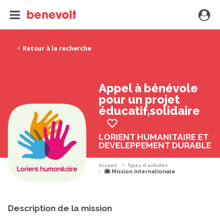
Retour à la recherche
Appel à bénévole
pour un projet
éducatif,solidaire
LORIENT HUMANITAIRE ET
DEVELEPPEMENT DURABLE
Accueil
Types d'activités
Mission internationale
Description de la mission