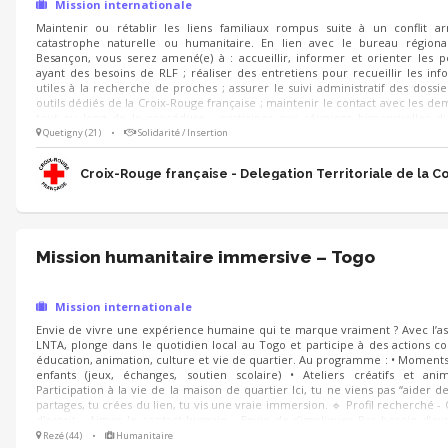
Mission internationale
Maintenir ou rétablir les liens familiaux rompus suite à un conflit a
catastrophe naturelle ou humanitaire. En lien avec le bureau régiona
Besançon, vous serez amené(e) à : accueillir, informer et orienter les 
ayant des besoins de RLF ; réaliser des entretiens pour recueillir les inf
utiles à la recherche de proches ; assurer le suivi administratif des dossier
outils dédiés de la Croix-Rouge française ; maintenir le contact avec les d
tout au long de la procédure ; participer aux réunions bimensuelles d
régional à Besançon ; contribuer à des actions de sensibilisation auprès de
Quetigny (21)
•
Solidarité / Insertion
sociaux de la région.
Croix-Rouge française - Delegation Territoriale de la C
Mission humanitaire immersive – Togo
Mission internationale
Envie de vivre une expérience humaine qui te marque vraiment ? Avec l’as
LNTA, plonge dans le quotidien local au Togo et participe à des actions co
éducation, animation, culture et vie de quartier. Au programme : • Moments
enfants (jeux, échanges, soutien scolaire) • Ateliers créatifs et ani
Participation à la vie de la maison de quartier Ici, tu ne viens pas “aider de
partages, tu crées du lien, tu vis une vraie immersion. 🔹 Profil recherché - 
d’esprit - Aimer le contact humain - Envie de s’impliquer Pas besoin d’ex
juste de la motivation
Rezé (44)
•
Humanitaire