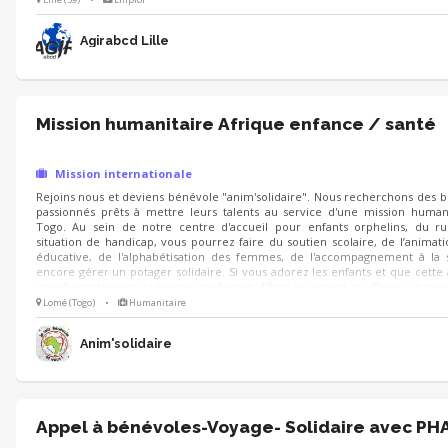
Agirabcd Lille
Mission humanitaire Afrique enfance / santé
Mission internationale
Rejoins nous et deviens bénévole "anim'solidaire". Nous recherchons des 
passionnés prêts à mettre leurs talents au service d'une mission human
Togo. Au sein de notre centre d'accueil pour enfants orphelins, du r
situation de handicap, vous pourrez faire du soutien scolaire, de l’animati
éducative, de l'alphabétisation des femmes, de l'accompagnement à la 
encore gérer un potager solidaire. Si vous adorez les enfants et que cette
enrichissante vous intéresse, pas besoin d’être un expert ou d’avoir un proje
c’est avant tout une question d’envie. Seul.e ou à plusieurs, vo
Lomé (Togo)
•
Humanitaire
accompagné.e.s dans votre démarche.
Anim'solidaire
Appel à bénévoles-Voyage- Solidaire avec PH