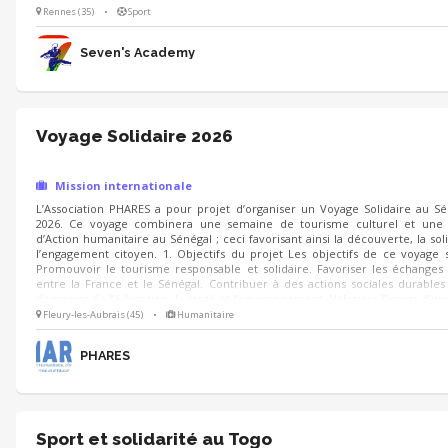
la vision de Seven's Academy et l'impact de nos actions internationales. P
Rennes (35)
•
Sport
et mettre en place des dons mensuels
Seven's Academy
Voyage Solidaire 2026
Mission internationale
L’Association PHARES a pour projet d’organiser un Voyage Solidaire au S
2026. Ce voyage combinera une semaine de tourisme culturel et une
d’Action humanitaire au Sénégal ; ceci favorisant ainsi la découverte, la soli
l’engagement citoyen. 1. Objectifs du projet Les objectifs de ce voyage 
Promouvoir le tourisme responsable et solidaire. Favoriser les échanges 
entre la France et le Sénégal. Contribuer à des actions sociales durables
domaines de l’éducation, la santé et l’environnement. Valoriser l’image d’un
accueillante, créative et solidaire 2. Dates du voyage Le voyage se dérouler
Fleury-les-Aubrais (45)
•
Humanitaire
juin au 15 juin2026.
PHARES
Sport et solidarité au Togo