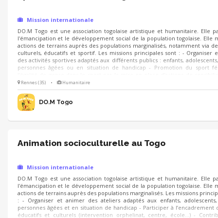
Mission internationale
DO.M Togo est une association togolaise artistique et humanitaire. Elle pa
l'émancipation et le développement social de la population togolaise. Elle
actions de terrains auprès des populations marginalisés, notamment via de
culturels, éducatifs et sportif. Les missions principales sont : - Organiser 
des activités sportives adaptés aux différents publics : enfants, adolescents,
personnes âgées ou en situation de handicap - Promotion du sport fé
l'égalité de genre dans le sport par la mise en place d'actions de sensibilis
d'ateliers - Contribuer à la dynamique collective sur place (préparation, lo
Rennes (35)
•
Humanitaire
projets transversaux)
DO.M Togo
Animation socioculturelle au Togo
Mission internationale
DO.M Togo est une association togolaise artistique et humanitaire. Elle pa
l'émancipation et le développement social de la population togolaise. Elle
actions de terrains auprès des populations marginalisés. Les missions princip
: - Organiser et animer des ateliers adaptés aux enfants, adolescents,
personnes âgées et en situation de handicap - Participer à l’encadrement
éducatifs et culturels (intervention orphelinat, centre, école...) - Contri