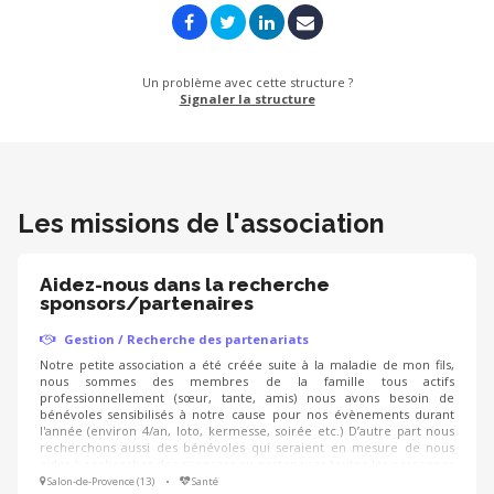
Un problème avec cette structure ?
Signaler la structure
Les missions de l'association
Aidez-nous dans la recherche
sponsors/partenaires
Gestion / Recherche des partenariats
Notre petite association a été créée suite à la maladie de mon fils,
nous sommes des membres de la famille tous actifs
professionnellement (sœur, tante, amis) nous avons besoin de
bénévoles sensibilisés à notre cause pour nos évènements durant
l'année (environ 4/an, loto, kermesse, soirée etc.) D’autre part nous
recherchons aussi des bénévoles qui seraient en mesure de nous
aider à rechercher des sponsors ou partenaires toutes les personnes
seront les bienvenues notre association il suffit de venir avec le
Salon-de-Provence (13)
•
Santé