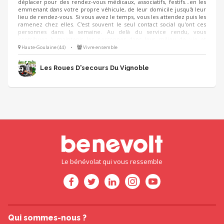
déplacer pour des rendez-vous médicaux, associatifs, festifs...en les
emmenant dans votre propre véhicule, de leur domicile jusqu'à leur
lieu de rendez-vous. Si vous avez le temps, vous les attendez puis les
ramenez chez elles. C'est souvent le seul contact social qu'ont ces
personnes dans la semaine. Au delà du service rendu, vous
contribuez à maintenir les personnes dans leur milieu de vie et
retardez d'autant leur entrée en EHPAD.
Haute-Goulaine (44)
•
Vivre ensemble
Les Roues D'secours Du Vignoble
Le bénévolat qui vous ressemble
Qui sommes-nous ?