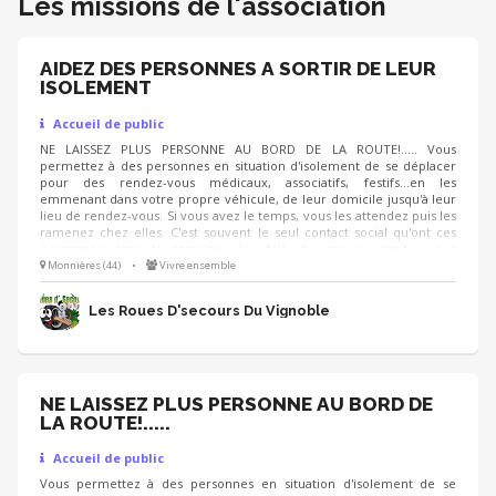
Les missions de l'association
AIDEZ DES PERSONNES A SORTIR DE LEUR
ISOLEMENT
Accueil de public
NE LAISSEZ PLUS PERSONNE AU BORD DE LA ROUTE!..... Vous
permettez à des personnes en situation d'isolement de se déplacer
pour des rendez-vous médicaux, associatifs, festifs...en les
emmenant dans votre propre véhicule, de leur domicile jusqu'à leur
lieu de rendez-vous. Si vous avez le temps, vous les attendez puis les
ramenez chez elles. C'est souvent le seul contact social qu'ont ces
personnes dans la semaine. Au delà du service rendu, vous
contribuez à maintenir les personnes dans leur milieu
Monnières (44)
•
Vivre ensemble
Les Roues D'secours Du Vignoble
NE LAISSEZ PLUS PERSONNE AU BORD DE
LA ROUTE!.....
Accueil de public
Vous permettez à des personnes en situation d'isolement de se