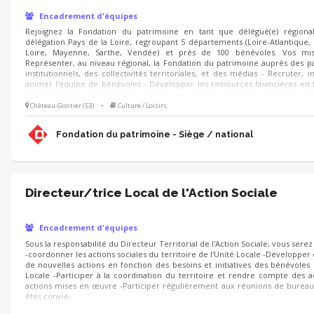
Encadrement d'équipes
Rejoignez la Fondation du patrimoine en tant que délégué(e) régional
délégation Pays de la Loire, regroupant 5 départements (Loire-Atlantique,
Loire, Mayenne, Sarthe, Vendée) et près de 100 bénévoles. Vos mis
Représenter, au niveau régional, la Fondation du patrimoine auprès des p
institutionnels, des collectivités territoriales, et des médias - Recruter, i
animer l’équipe de bénévoles - Développer les ressources financières en
patrimoine en mobilisant les partenaires privés et publics régionaux - 
oeuvre dans la région les axes stratégiques de la Fondation, au bé
Château-Gontier (53)
•
Culture / Loisirs
patrimoine et des territoires
Fondation du patrimoine - Siège / national
Directeur/trice Local de l'Action Sociale
Encadrement d'équipes
Sous la responsabilité du Directeur Territorial de l'Action Sociale, vous sere
-coordonner les actions sociales du territoire de l'Unité Locale -Développer
de nouvelles actions en fonction des besoins et initiatives des bénévoles 
Locale -Participer à la coordination du territoire et rendre compte des ac
actions mises en œuvre -Participer régulièrement aux réunions de bureau
êtes convié.