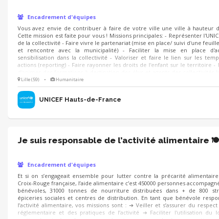
Encadrement d'équipes
Vous avez envie de contribuer à faire de votre ville une ville à hauteur d
Cette mission est faite pour vous ! Missions principales: - Représenter l'UNI
de la collectivité - Faire vivre le partenariat (mise en place/ suivi d'une feuil
et rencontre avec la municipalité) - Faciliter la mise en place d'a
sensibilisation dans la collectivité - Valoriser et faire le lien sur les temp
actions (reporting) - Faire rayonner les droits de l'enfant sur le territoire - 
d'animer des formations à destination des élus et agents des collectivités l
la prise en main des projets UNICEF
Lille (59)
•
Humanitaire
UNICEF Hauts-de-France
Je suis responsable de l’activité alimentaire 🍽
Encadrement d'équipes
Et si on s’engageait ensemble pour lutter contre la précarité alimentaire
Croix-Rouge française, l’aide alimentaire c’est 450000 personnes accompagn
bénévoles, 31000 tonnes de nourriture distribuées dans + de 800 str
épiceries sociales et centres de distribution. En tant que bénévole resp
l’activité alimentaire, vos missions sont : ➔ Veiller et s’assurer du respec
réglementaire et des pratiques de l’activité ➔ Faciliter l'utilisation du l