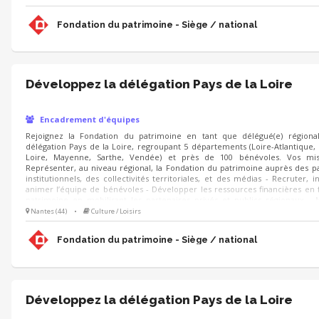
patrimoine et des territoires
Fondation du patrimoine - Siège / national
Développez la délégation Pays de la Loire
Encadrement d'équipes
Rejoignez la Fondation du patrimoine en tant que délégué(e) régional
délégation Pays de la Loire, regroupant 5 départements (Loire-Atlantique,
Loire, Mayenne, Sarthe, Vendée) et près de 100 bénévoles. Vos mis
Représenter, au niveau régional, la Fondation du patrimoine auprès des p
institutionnels, des collectivités territoriales, et des médias - Recruter, i
animer l’équipe de bénévoles - Développer les ressources financières en
patrimoine en mobilisant les partenaires privés et publics régionaux - 
oeuvre dans la région les axes stratégiques de la Fondation, au bé
Nantes (44)
•
Culture / Loisirs
patrimoine et des territoires
Fondation du patrimoine - Siège / national
Développez la délégation Pays de la Loire