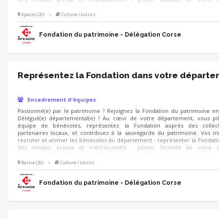
départementale (projets, adhésions, etc.) - développer des ressour
Fondation dans votre département, en activant des partenariats, des
Ajaccio (20)
•
Culture / Loisirs
mécènes, des collectes, etc.
Fondation du patrimoine - Délégation Corse
Représentez la Fondation dans votre départ
Encadrement d'équipes
Passionné(e) par le patrimoine ? Rejoignez la Fondation du patrimoine e
Délégué(e) départemental(e) ! Au cœur de votre département, vous pi
équipe de bénévoles, représentez la Fondation auprès des collect
partenaires locaux, et contribuez à la sauvegarde du patrimoine. Vos mi
recruter et animer les bénévoles du département - représenter la Fondat
des médias, presse et institutionnels - piloter l'activité de votre d
départementale (projets, adhésions, etc.) - développer des ressour
Fondation dans votre département, en activant des partenariats, des
Bastia (20)
•
Culture / Loisirs
mécènes, des collectes, etc.
Fondation du patrimoine - Délégation Corse