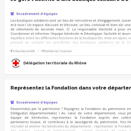
Encadrement d'équipes
Les boutiques solidaires sont un lieu de rencontres et d'engagement, ouver
et à tous ! Un espace d'accueil et d'écoute, un lieu convivial et bien sûr un
de vêtements de seconde main. 👕 Le responsable d'activité a pour mi
Coordonner et informer l'équipe bénévole ➔ Développer l'activité et œuv
équilibre entre les différentes fonctions de la boutique (tri, mise en rayon, v
prenant en compte les spécificités des boutiques solidaires de la Cr
française Tu as un bon relationnel et aimes travailler en équipe ? Rejoins-nou
Villeurbanne (69)
•
Solidarité / Insertion
Délégation territoriale du Rhône
Représentez la Fondation dans votre départ
Encadrement d'équipes
Passionné(e) par le patrimoine ? Rejoignez la Fondation du patrimoine e
Délégué(e) départemental(e) ! Au cœur de votre département, vous pi
équipe de bénévoles, représentez la Fondation auprès des collect
partenaires locaux, et contribuez à la sauvegarde du patrimoine. Vos mi
recruter et animer les bénévoles du département - représenter la Fondat
des médias, presse et institutionnels - piloter l'activité de votre d