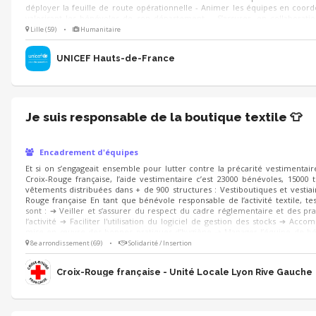
déployer la feuille de route opérationnelle - Animer les équipes en coor
valorisant les bénévoles de son département. - S’assurer, en collaborati
référent en charge de la trésorerie et de la comptabilité, de la bonne ges
Lille (59)
•
Humanitaire
Délégation
UNICEF Hauts-de-France
Je suis responsable de la boutique textile 👕
Encadrement d'équipes
Et si on s’engageait ensemble pour lutter contre la précarité vestimentair
Croix-Rouge française, l’aide vestimentaire c’est 23000 bénévoles, 15000
vêtements distribuées dans + de 900 structures : Vestiboutiques et vestiai
Rouge française En tant que bénévole responsable de l’activité textile, te
sont : ➔ Veiller et s’assurer du respect du cadre réglementaire et des pr
l’activité ➔ Faciliter l'utilisation du logiciel de gestion des stocks ➔ Acco
mise en œuvre des bonnes pratiques d’hygiène ➔ Manager l’équipe de b
Superviser l'approvisionnement des denrées Rejoins-nous ! 😀
8e arrondissement (69)
•
Solidarité / Insertion
Croix-Rouge française - Unité Locale Lyon Rive Gauche