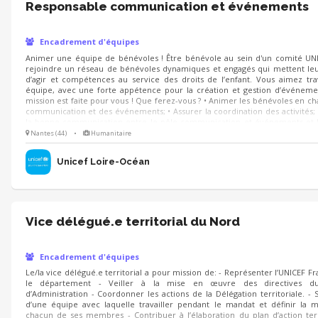
Responsable communication et événements
Encadrement d'équipes
Animer une équipe de bénévoles ! Être bénévole au sein d'un comité UNIC
rejoindre un réseau de bénévoles dynamiques et engagés qui mettent leu
d’agir et compétences au service des droits de l’enfant. Vous aimez tra
équipe, avec une forte appétence pour la création et gestion d’événemen
mission est faite pour vous ! Que ferez-vous ? • Animer les bénévoles en ch
communication et des événements; • Assurer la coordination des activités; •
la bonne communication entre le pôle communication et événements et l
activités du comité; • Développer et fidéliser un réseau de partenaires évè
Nantes (44)
•
Humanitaire
et médias locaux.
Unicef Loire-Océan
Vice délégué.e territorial du Nord
Encadrement d'équipes
Le/la vice délégué.e territorial a pour mission de: - Représenter l’UNICEF F
le département - Veiller à la mise en œuvre des directives du
d’Administration - Coordonner les actions de la Délégation territoriale. - 
d’une équipe avec laquelle travailler pendant le mandat et définir la m
chacun de ses membres - Contribuer à l’élaboration du plan d’action terr