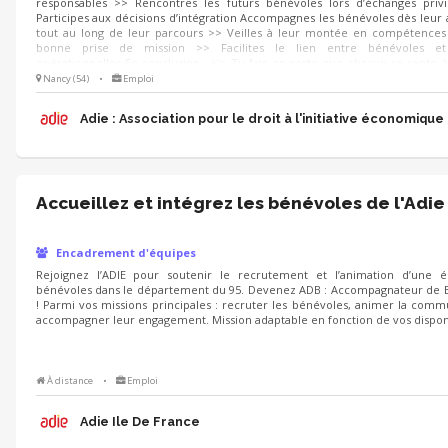
responsables >> Rencontres les futurs bénévoles lors d’échanges privi
Participes aux décisions d’intégration Accompagnes les bénévoles dès leur 
tout au long de leur parcours >> Veilles à leur montée en compétences 
bonne prise de mission >> Facilites le lien entre bénévoles et
opérationnelles En conclusion : 👉 Tu fais en sorte que chacun se sente à
utile et reconnu.
Nancy (54)
•
Emploi
Adie : Association pour le droit à l'initiative économique
Accueillez et intégrez les bénévoles de l'Adie
Encadrement d'équipes
Rejoignez l’ADIE pour soutenir le recrutement et l’animation d’une 
bénévoles dans le département du 95. Devenez ADB : Accompagnateur de 
! Parmi vos missions principales : recruter les bénévoles, animer la com
accompagner leur engagement. Mission adaptable en fonction de vos disponib
À distance
•
Emploi
Adie Ile De France