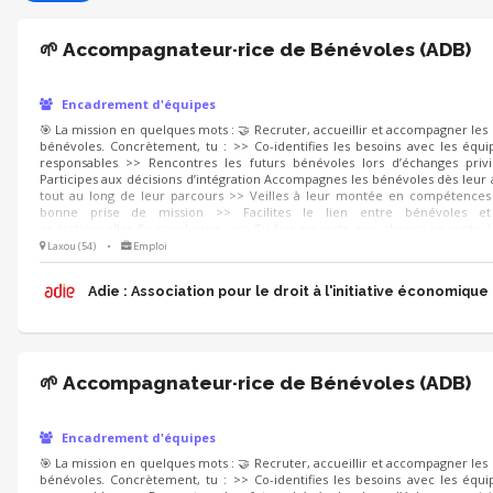
🌱 Accompagnateur·rice de Bénévoles (ADB)
Encadrement d'équipes
🎯 La mission en quelques mots : 🤝 Recruter, accueillir et accompagner le
bénévoles. Concrètement, tu : >> Co-identifies les besoins avec les équi
responsables >> Rencontres les futurs bénévoles lors d’échanges privi
Participes aux décisions d’intégration Accompagnes les bénévoles dès leur 
tout au long de leur parcours >> Veilles à leur montée en compétences 
bonne prise de mission >> Facilites le lien entre bénévoles et
opérationnelles En conclusion : 👉 Tu fais en sorte que chacun se sente à
utile et reconnu.
Laxou (54)
•
Emploi
Adie : Association pour le droit à l'initiative économique
🌱 Accompagnateur·rice de Bénévoles (ADB)
Encadrement d'équipes
🎯 La mission en quelques mots : 🤝 Recruter, accueillir et accompagner le
bénévoles. Concrètement, tu : >> Co-identifies les besoins avec les équi