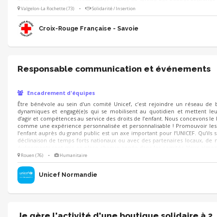
gestion des stocks ➔ Accompagner la mise en œuvre des bonnes pratiques 
➔ Manager l’équipe de bénévole ➔ Superviser l'approvisionnement de
Valgelon-La Rochette (73)
•
Solidarité / Insertion
Rejoignez-nous ! 😀
Croix-Rouge Française - Savoie
Responsable communication et événements
Encadrement d'équipes
Être bénévole au sein d'un comité Unicef, c’est rejoindre un réseau de 
dynamiques et engagé(e)s qui se mobilisent au quotidien et mettent leu
d’agir et compétences au service des droits de l’enfant. Nous concevons le
comme une expérience personnalisée et personnalisable ! Promouvoir les 
l’enfant auprès du grand public est un axe important pour l’UNICEF. Qu’ils 
déclinaison de temps forts nationaux ou avec des partenaires locaux, de
événements sont mis en place chaque année dans les comités. Vous aimez 
en équipe, avec une forte appétence pour la création et gestion d’événeme
Rouen (76)
•
Humanitaire
mission est faite pour vous !
Unicef Normandie
Je gère l'activité d'une boutique solidaire à 2