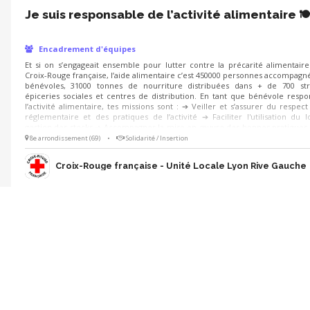
Je suis responsable de l’activité alimentaire 🍽
Encadrement d'équipes
Et si on s’engageait ensemble pour lutter contre la précarité alimentaire
Croix-Rouge française, l’aide alimentaire c’est 450000 personnes accompagn
bénévoles, 31000 tonnes de nourriture distribuées dans + de 700 str
épiceries sociales et centres de distribution. En tant que bénévole resp
l’activité alimentaire, tes missions sont : ➔ Veiller et s’assurer du respec
réglementaire et des pratiques de l’activité ➔ Faciliter l'utilisation du l
gestion des stocks ➔ Accompagner la mise en œuvre des bonnes pratiques 
➔ Manager l’équipe de bénévole ➔ Superviser l'approvisionnement de
8e arrondissement (69)
•
Solidarité / Insertion
Rejoins-nous ! 😀
Croix-Rouge française - Unité Locale Lyon Rive Gauche
Je suis référent.e territorial aide alimentaire
Encadrement d'équipes
L’aide alimentaire est une activité essentielle… mais aussi exigeante. Elle i
nombreux défis, qu’ils soient réglementaires, sur l'hygiène ou le suivi des d
ces dernières années, la situation s’est complexifiée : Plus de personnes à a
Une diminution de la qualité et la quantité des denrées disponibles, Dans ce