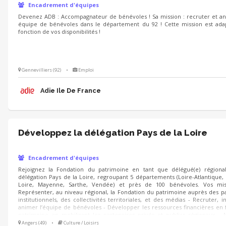
Encadrement d'équipes
Devenez ADB : Accompagnateur de bénévoles ! Sa mission : recruter et a
équipe de bénévoles dans le département du 92 ! Cette mission est ada
fonction de vos disponibilités !
Gennevilliers (92)
•
Emploi
Adie Ile De France
Développez la délégation Pays de la Loire
Encadrement d'équipes
Rejoignez la Fondation du patrimoine en tant que délégué(e) régional
délégation Pays de la Loire, regroupant 5 départements (Loire-Atlantique,
Loire, Mayenne, Sarthe, Vendée) et près de 100 bénévoles. Vos mis
Représenter, au niveau régional, la Fondation du patrimoine auprès des p
institutionnels, des collectivités territoriales, et des médias - Recruter, i
animer l’équipe de bénévoles - Développer les ressources financières en
patrimoine en mobilisant les partenaires privés et publics régionaux - 
oeuvre dans la région les axes stratégiques de la Fondation, au bé
Angers (49)
•
Culture / Loisirs