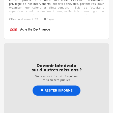
privilégié de nos intervenants (experts bénévoles, partenaires) pour
organiser leur calendrier d'intervention. - Suivi de l'activité :
superviser le volume des inscriptions, veiller à la bonne logistique
des sessions et s'assurer que les participants reçoivent les bonnes
informations. - Amélioration continue : suivre les questionnaires de
19e arrondissement (75)
•
Emploi
satisfaction des créateurs d'entreprise pour analyser les retours et
proposer des ajustements ou de nouvelles thématiques d’un
Adie Ile De France
trimestre à l’autre.
Devenir bénévole
sur d'autres missions ?
Vous serez informé dès qu'une
mission sera publiée
RESTER INFORMÉ