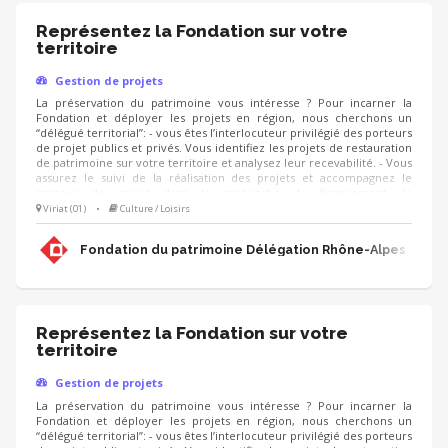
Représentez la Fondation sur votre
territoire
Gestion de projets
La préservation du patrimoine vous intéresse ? Pour incarner la
Fondation et déployer les projets en région, nous cherchons un
“délégué territorial”: - vous êtes l’interlocuteur privilégié des porteurs
de projet publics et privés. Vous identifiez les projets de restauration
de patrimoine sur votre territoire et analysez leur recevabilité. - Vous
assurez le suivi de la réalisation des projets et accompagnez le
porteur de projet dans la recherche de financement, la
communication, l'animation de sa collecte, jusqu'à la clôture du
Viriat (01)
•
Culture / Loisirs
projet. - Vous contribuez au développement des adhésions et des
ressources (mécènes, donateurs, partenariats, etc.) pour pérenniser
Fondation du patrimoine Délégation Rhône-Alpes
les actions de la Fondation.
Représentez la Fondation sur votre
territoire
Gestion de projets
La préservation du patrimoine vous intéresse ? Pour incarner la
Fondation et déployer les projets en région, nous cherchons un
“délégué territorial”: - vous êtes l’interlocuteur privilégié des porteurs