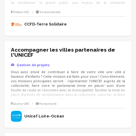
et sensibiliser le grand public aux enjeux de la solidarité
internationale. De nombreuses missions sont à pourvoir :
communication, logistique, recherche de partenaires/mécènes, etc.
Orléans (45)
•
Vivre ensemble
NB : l’édition 2027 aura lieu le dimanche 21 mars.
CCFD-Terre Solidaire
Accompagner les villes partenaires de
l'UNICEF
Gestion de projets
Vous avez envie de contribuer à faire de votre ville une ville à
hauteur d’enfants ? Cette mission est faite pour vous ! Concrètement,
vos missions principales seront : représenter l’UNICEF auprès de la
collectivité, faire vivre le partenariat (mise en place/ suivi d’une
feuille de route et rencontre avec la municipalité), faciliter la mise en
place d’actions de sensibilisation dans la collectivité, valoriser et faire
le lien sur les temps forts et actions (reporting), faire rayonner les
droits de l’enfant sur le territoire. Vous aurez la possibilité d’animer
Saumur (49)
•
Humanitaire
des formations à destination des élus et agents des collectivités
locales sur la prise en main des projets UNICEF.
Unicef Loire-Océan