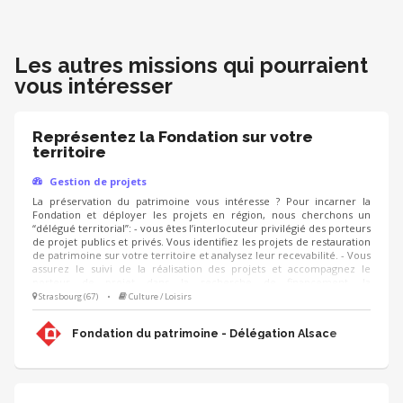
Les autres missions qui pourraient
vous intéresser
Représentez la Fondation sur votre
territoire
Gestion de projets
La préservation du patrimoine vous intéresse ? Pour incarner la
Fondation et déployer les projets en région, nous cherchons un
“délégué territorial”: - vous êtes l’interlocuteur privilégié des porteurs
de projet publics et privés. Vous identifiez les projets de restauration
de patrimoine sur votre territoire et analysez leur recevabilité. - Vous
assurez le suivi de la réalisation des projets et accompagnez le
porteur de projet dans la recherche de financement, la
communication, l'animation de sa collecte, jusqu'à la clôture du
Strasbourg (67)
•
Culture / Loisirs
projet. - Vous contribuez au développement des adhésions et des
ressources (mécènes, donateurs, partenariats, etc.) pour pérenniser
Fondation du patrimoine - Délégation Alsace
les actions de la Fondation.