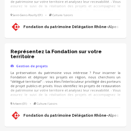
de patrimoine sur votre territoire et analysez leur recevabilité. - Vous
assurez le suivi de la réalisation des projets et accompagnez le
porteur de projet dans la recherche de financement, la
communication, l'animation de sa collecte, jusqu'à la clôture du
Saint-Genis-Pouilly (01)
•
Culture / Loisirs
projet. - Vous contribuez au développement des adhésions et des
ressources (mécènes, donateurs, partenariats, etc.) pour pérenniser
Fondation du patrimoine Délégation Rhône-Alpes
les actions de la Fondation.
Représentez la Fondation sur votre
territoire
Gestion de projets
La préservation du patrimoine vous intéresse ? Pour incarner la
Fondation et déployer les projets en région, nous cherchons un
“délégué territorial”: - vous êtes l’interlocuteur privilégié des porteurs
de projet publics et privés. Vous identifiez les projets de restauration
de patrimoine sur votre territoire et analysez leur recevabilité. - Vous
assurez le suivi de la réalisation des projets et accompagnez le
porteur de projet dans la recherche de financement, la
communication, l'animation de sa collecte, jusqu'à la clôture du
Arbent (01)
•
Culture / Loisirs
projet. - Vous contribuez au développement des adhésions et des
ressources (mécènes, donateurs, partenariats, etc.) pour pérenniser
Fondation du patrimoine Délégation Rhône-Alpes
les actions de la Fondation.