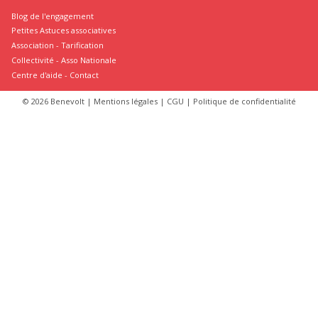
Blog de l'engagement
Petites Astuces associatives
Association
-
Tarification
Collectivité
-
Asso Nationale
Centre d'aide - Contact
© 2026 Benevolt |
Mentions légales
|
CGU
|
Politique de confidentialité