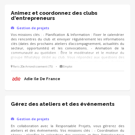
Animez et coordonnez des clubs
d'entrepreneurs
Gestion de projets
Vos missions clés : - Planification & Information : Fixer le calendrier
des rencontres du club et envoyer régulièrement les informations
clés (dates des prochains ateliers d'accompagnement, actualités du
secteur, opportunités) et les convocations.. - Animation de la
communauté au quotidien : Être le modérateur et le moteur du
groupe WhatsApp dédié au club. Vous répondez aux questions des
entrepreneurs, lancez des discussions constructives et facilitez
l'entraide entre les membres. - Suivi et Qualité : Suivre le niveau
Paris 20e Arrondissement (75)
•
Emploi
d'engagement des membres du club, analyser les retours via des
questionnaires de satisfaction ou des bilans réguliers, et proposer de
Adie Ile De France
nouvelles thématiques de rencontres.
Gérez des ateliers et des événements
Gestion de projets
En collaboration avec la Responsable Projets, vous gérerez des
ateliers et des événements. Vos missions clés : - Coordination du
réseau : planifier le calendrier des sessions et être l'interlocuteur