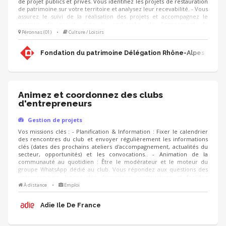
de projet publics et privés. Vous identifiez les projets de restauration
de patrimoine sur votre territoire et analysez leur recevabilité. - Vous
assurez le suivi de la réalisation des projets et accompagnez le
porteur de projet dans la recherche de financement, la
communication, l'animation de sa collecte, jusqu'à la clôture du
Péronnas (01)
•
Culture / Loisirs
projet. - Vous contribuez au développement des adhésions et des
ressources (mécènes, donateurs, partenariats, etc.) pour pérenniser
Fondation du patrimoine Délégation Rhône-Alpes
les actions de la Fondation.
Animez et coordonnez des clubs
d'entrepreneurs
Gestion de projets
Vos missions clés : - Planification & Information : Fixer le calendrier
des rencontres du club et envoyer régulièrement les informations
clés (dates des prochains ateliers d'accompagnement, actualités du
secteur, opportunités) et les convocations.. - Animation de la
communauté au quotidien : Être le modérateur et le moteur du
groupe WhatsApp dédié au club. Vous répondez aux questions des
entrepreneurs, lancez des discussions constructives et facilitez
l'entraide entre les membres. - Suivi et Qualité : Suivre le niveau
À distance
•
Emploi
d'engagement des membres du club, analyser les retours via des
questionnaires de satisfaction ou des bilans réguliers, et proposer de
Adie Ile De France
nouvelles thématiques de rencontres.