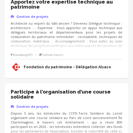
Apportez votre expertise technique au
patrimoine
Gestion de projets
Architecte ou expert du bâti ancien ? Devenez Délégué technique -
architecture : - Expertise : Vous apportez un appui technique aux
délégués territoriaux et départementaux pour les projets de
restauration du patrimoine immobilier : recevabilité, techniques de
restauration, matériaux. - Accompagnement : Vous aidez au suivi
technique des projets et participez aux visites auprès des porteurs de
projets selon les besoins. - Instruction : Vous contribuez lors des
réunions et comités à l'instruction des dossiers et facilitez les
Strasbourg (67)
•
Culture / Loisirs
relations avec les partenaires (DRAC, Architectes des Bâtiments de
France, UDAP). - Sensibilisation : Vous partagez les bonnes pratiques
Fondation du patrimoine - Délégation Alsace
au sein de l'équipe régionale.
Participe à l’organisation d’une course
solidaire
Gestion de projets
Depuis 5 ans, les bénévoles du CCFD-Terre Solidaire du Loiret
organisent une course solidaire au Parc de Loire (anciennement Île
Charlemagne). A travers cet évènement - qui a réuni 800
participant.es en 2026 - les bénévoles entendent collecter des fonds
pour les partenaires de l’association, booster la notoriété de celle-ci,