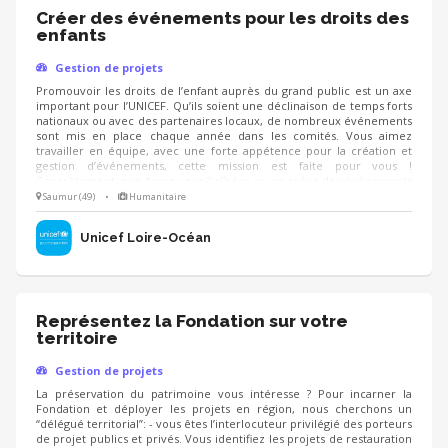
Créer des événements pour les droits des
enfants
Gestion de projets
Promouvoir les droits de l’enfant auprès du grand public est un axe
important pour l’UNICEF. Qu’ils soient une déclinaison de temps forts
nationaux ou avec des partenaires locaux, de nombreux événements
sont mis en place chaque année dans les comités. Vous aimez
travailler en équipe, avec une forte appétence pour la création et
gestion d’événements, cette mission est faite pour vous !
Concrètement, que ferez-vous ? •Créer ou co-créer des événements
autour du sport, de la culture… pour faire connaitre les droits de
Saumur (49)
•
Humanitaire
l’enfant et collecter des fonds •Co-piloter l’organisation d’événements
•Décliner les grands temps forts nationaux localement
Unicef Loire-Océan
Représentez la Fondation sur votre
territoire
Gestion de projets
La préservation du patrimoine vous intéresse ? Pour incarner la
Fondation et déployer les projets en région, nous cherchons un
“délégué territorial”: - vous êtes l’interlocuteur privilégié des porteurs
de projet publics et privés. Vous identifiez les projets de restauration