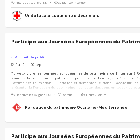
Ambarès-et-Lagrave (33)
•
Solidarité / Insertion
Unité locale coeur entre deux mers
Participe aux Journées Européennes du Patrim
Accueil de public
Du 19 au 20 sept.
Tu veux vivre les Journées européennes du patrimoine de l’intérieur ? R
stand de la Fondation du patrimoine pour les prochaines Journées Europ
Patrimoine! Ta mission : - installer et démonter le stand - accueillir les v
présenter la Fondation du patrimoine - collecter des dons en faveur du pat
le cas échéant participer à l'exécution des animations prévues sur le stand
Villeneuve-lès-Avignon (30)
•
Ponctuel
•
Culture / Loisirs
échéant, animer des visites du lieu 🗓 Quand ? Les 19 et 20 septembr
formation au préalable 🌱 Pour qui ? Toute personne motivée ayant le 
participer à la valorisation du patrimoine ! (Étudiants en environnement, 
Fondation du patrimoine Occitanie-Méditerranée
tourisme, paysage, développement local).
Participe aux Journées Européennes du Patrim