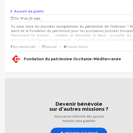
Accueil de public
Du 19 au 20 sept.
Tu veux vivre les Journées européennes du patrimoine de l’intérieur ? R
stand de la Fondation du patrimoine pour les prochaines Journées Europ
Patrimoine! Ta mission : - installer et démonter le stand - accueillir les v
présenter la Fondation du patrimoine - collecter des dons en faveur du pat
le cas échéant participer à l'exécution des animations prévues sur le stand
Port-Vendres (66)
•
Ponctuel
•
Culture / Loisirs
échéant, animer des visites du lieu 🗓 Quand ? Les 19 et 20 septembr
formation au préalable 🌱 Pour qui ? Toute personne motivée ayant le 
participer à la valorisation du patrimoine ! (Étudiants en environnement, 
Fondation du patrimoine Occitanie-Méditerranée
tourisme, paysage, développement local).
Devenir bénévole
sur d'autres missions ?
Vous serez informé dès qu'une
mission sera publiée