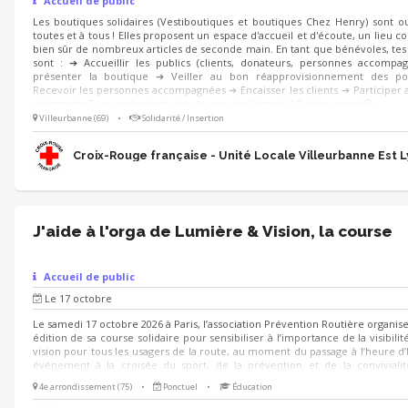
Accueil de public
Les boutiques solidaires (Vestiboutiques et boutiques Chez Henry) sont o
toutes et à tous ! Elles proposent un espace d'accueil et d'écoute, un lieu co
bien sûr de nombreux articles de seconde main. En tant que bénévoles, tes
sont : ➔ Accueillir les publics (clients, donateurs, personnes accompa
présenter la boutique ➔ Veiller au bon réapprovisionnement des po
Recevoir les personnes accompagnées ➔ Encaisser les clients ➔ Participer a
vêtements Tu es polyvalent et as le sens de l'écoute ? Rejoins-nous 😀
Villeurbanne (69)
•
Solidarité / Insertion
Croix-Rouge française - Unité Locale Villeurbanne Est 
J'aide à l'orga de Lumière & Vision, la course
Accueil de public
Le 17 octobre
Le samedi 17 octobre 2026 à Paris, l’association Prévention Routière organis
édition de sa course solidaire pour sensibiliser à l’importance de la visibilit
vision pour tous les usagers de la route, au moment du passage à l’heure d’
évènement à la croisée du sport, de la prévention et de la conviviali
recherchons des bénévoles enthousiastes pour contribuer au bon déroul
4e arrondissement (75)
•
Ponctuel
•
Éducation
l’événement. Plusieurs missions sont proposées : - Retrait des dossards, a
orientation, vestiaires et consignes... - Animation d'un stand sur le villag