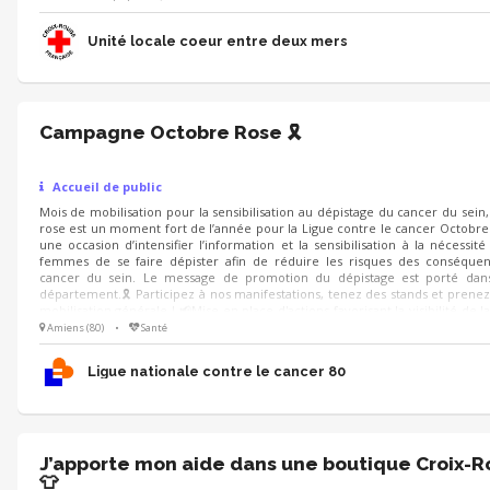
Unité locale coeur entre deux mers
Campagne Octobre Rose 🎗️
Accueil de public
Mois de mobilisation pour la sensibilisation au dépistage du cancer du sein
rose est un moment fort de l’année pour la Ligue contre le cancer Octobre
une occasion d’intensifier l’information et la sensibilisation à la nécessité
femmes de se faire dépister afin de réduire les risques des conséquen
cancer du sein. Le message de promotion du dépistage est porté dans
département.🎗️ Participez à nos manifestations, tenez des stands et prenez 
mobilisation générale ! 📢Mise en place d'actions favorisant la visibilité de l
la collecte ❤Envie de s’investir au sein d’une équipe 😁Bonne humeur 💡
Amiens (80)
•
Santé
logistique Rejoignez-nous!
Ligue nationale contre le cancer 80
J’apporte mon aide dans une boutique Croix-
👕