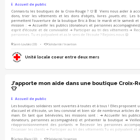
Accueil de public
Connais-tu les boutiques de la Croix-Rouge ? 👕👖 Viens nous aider à accue
dons, trier les vêtements et les dons d'objets, livres ,jouets..etc. Les 
permettent l’ouverture de la boutique Bric à Brac le mardi et le samedi et
mission : ➔ Accueillir les publics (donateurs et personnes accompagnées
esprit d’écoute et de convivialité ➔ Participer au tri des vêtements ➔ Rec
personnes. Tu es polyvalent et as le sens de l'écoute ? Rejoins-nous 😀
Saint-Loubès (33)
•
Solidarité / Insertion
Unité locale coeur entre deux mers
J’apporte mon aide dans une boutique Croix-
👕
Accueil de public
Les boutiques solidaires sont ouvertes à toutes et à tous ! Elles proposent 
d'accueil et d'écoute, un lieu convivial et bien sûr de nombreux articles d
main. En tant que bénévoles, tes missions sont : ➔ Accueillir les publics 
donateurs, personnes accompagnées) et présenter la boutique ➔ Veille
réapprovisionnement des portants ➔ Recevoir les personnes accomp
Encaisser les clients ➔ Participer au tri des vêtements Tu es polyvalent et a
de l'écoute ? Rejoins-nous 😀
Carbon-Blanc (33)
•
Solidarité / Insertion