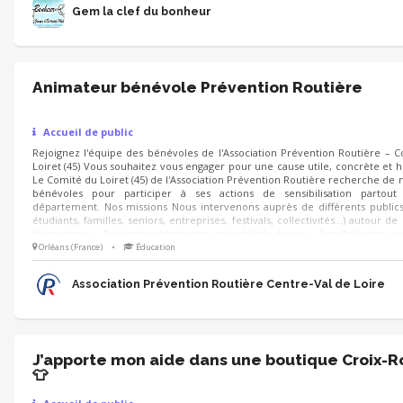
Gem la clef du bonheur
Animateur bénévole Prévention Routière
Accueil de public
Rejoignez l'équipe des bénévoles de l'Association Prévention Routière – 
Loiret (45) Vous souhaitez vous engager pour une cause utile, concrète et 
Le Comité du Loiret (45) de l'Association Prévention Routière recherche de
bénévoles pour participer à ses actions de sensibilisation partout
département. Nos missions Nous intervenons auprès de différents publics
étudiants, familles, seniors, entreprises, festivals, collectivités…) autour de
thématiques : Prévention trottinette et mobilités douces ; Sensibilisation au
liés à l'alcool et à la conduite ; Réflexes, visibilité et sécurité routière ; Parco
Orléans (France)
•
Éducation
et ateliers pédag
Association Prévention Routière Centre-Val de Loire
J’apporte mon aide dans une boutique Croix-
👕