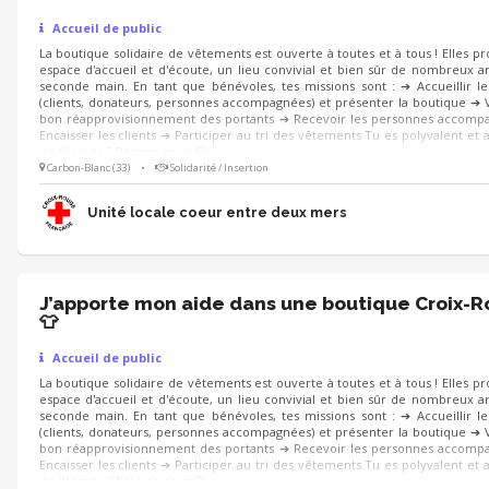
Accueil de public
La boutique solidaire de vêtements est ouverte à toutes et à tous ! Elles p
espace d'accueil et d'écoute, un lieu convivial et bien sûr de nombreux ar
seconde main. En tant que bénévoles, tes missions sont : ➔ Accueillir le
(clients, donateurs, personnes accompagnées) et présenter la boutique ➔ V
bon réapprovisionnement des portants ➔ Recevoir les personnes accomp
Encaisser les clients ➔ Participer au tri des vêtements Tu es polyvalent et a
de l'écoute ? Rejoins-nous 😀
Carbon-Blanc (33)
•
Solidarité / Insertion
Unité locale coeur entre deux mers
J’apporte mon aide dans une boutique Croix-
👕
Accueil de public
La boutique solidaire de vêtements est ouverte à toutes et à tous ! Elles p
espace d'accueil et d'écoute, un lieu convivial et bien sûr de nombreux ar
seconde main. En tant que bénévoles, tes missions sont : ➔ Accueillir le
(clients, donateurs, personnes accompagnées) et présenter la boutique ➔ V
bon réapprovisionnement des portants ➔ Recevoir les personnes accomp
Encaisser les clients ➔ Participer au tri des vêtements Tu es polyvalent et a
de l'écoute ? Rejoins-nous 😀