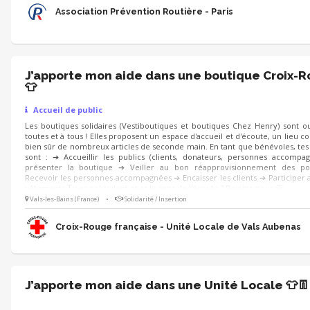
Paris - Commissariat de course, ravitaillement...
Association Prévention Routière - Paris
J’apporte mon aide dans une boutique Croix-
👕
Accueil de public
Les boutiques solidaires (Vestiboutiques et boutiques Chez Henry) sont o
toutes et à tous ! Elles proposent un espace d'accueil et d'écoute, un lieu co
bien sûr de nombreux articles de seconde main. En tant que bénévoles, tes
sont : ➔ Accueillir les publics (clients, donateurs, personnes accompa
présenter la boutique ➔ Veiller au bon réapprovisionnement des po
Recevoir les personnes accompagnées ➔ Encaisser les clients ➔ Participer a
vêtements Tu es polyvalent et as le sens de l'écoute ? Rejoins-nous 😀
Vals-les-Bains (France)
•
Solidarité / Insertion
Croix-Rouge française - Unité Locale de Vals Aubenas
J’apporte mon aide dans une Unité Locale 👕👖