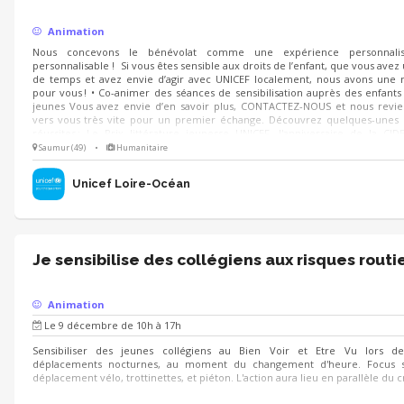
Animation
Nous concevons le bénévolat comme une expérience personnali
personnalisable ! Si vous êtes sensible aux droits de l’enfant, que vous avez
de temps et avez envie d’agir avec UNICEF localement, nous avons une 
pour vous ! • Co-animer des séances de sensibilisation auprès des enfants
jeunes Vous avez envie d’en savoir plus, CONTACTEZ-NOUS et nous revi
vers vous très vite pour un premier échange. Découvrez quelques-unes
réussites : Le Prix littérature jeunesse UNICEF, l'anniversaire de la CID
novembre, la consultation nationale..
Saumur (49)
•
Humanitaire
Unicef Loire-Océan
Je sensibilise des collégiens aux risques routi
Animation
Le 9 décembre de 10h à 17h
Sensibiliser des jeunes collégiens au Bien Voir et Etre Vu lors de
déplacements nocturnes, au moment du changement d'heure. Focus s
déplacement vélo, trottinettes, et piéton. L'action aura lieu en parallèle du c