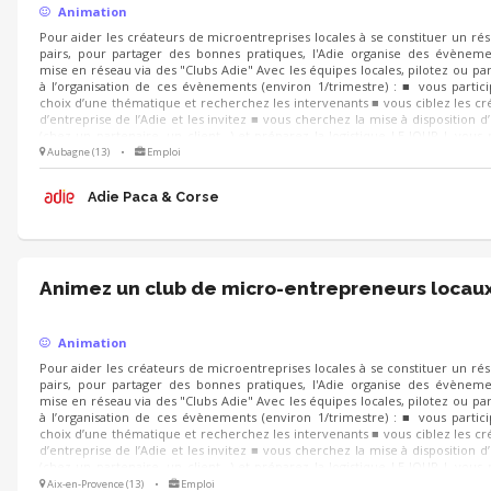
Animation
Pour aider les créateurs de microentreprises locales à se constituer un ré
pairs, pour partager des bonnes pratiques, l'Adie organise des évènem
mise en réseau via des "Clubs Adie" Avec les équipes locales, pilotez ou par
à l’organisation de ces évènements (environ 1/trimestre) : ■ vous partic
choix d’une thématique et recherchez les intervenants ■ vous ciblez les cr
d’entreprise de l’Adie et les invitez ■ vous cherchez la mise à disposition d’
(chez un partenaire, un client...) et préparez la logistique LE JOUR J, vous
co-animer les échanges, recueillir la satisfaction et les attentes des parti
Aubagne (13)
•
Emploi
pour d’autres événements
Adie Paca & Corse
Animez un club de micro-entrepreneurs locau
Animation
Pour aider les créateurs de microentreprises locales à se constituer un ré
pairs, pour partager des bonnes pratiques, l'Adie organise des évènem
mise en réseau via des "Clubs Adie" Avec les équipes locales, pilotez ou par
à l’organisation de ces évènements (environ 1/trimestre) : ■ vous partic
choix d’une thématique et recherchez les intervenants ■ vous ciblez les cr
d’entreprise de l’Adie et les invitez ■ vous cherchez la mise à disposition d’
(chez un partenaire, un client...) et préparez la logistique LE JOUR J, vous
co-animer les échanges, recueillir la satisfaction et les attentes des parti
Aix-en-Provence (13)
•
Emploi