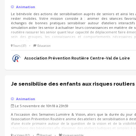
Animation
Le bénévole des actions de sensibilisation auprès de seniors et ainsi les 
rester mobiles. Votre mission consiste à : animer des séances favoris
échanges de bonnes pratiques sensibiliser autour d’ateliers interactif
simulation aider les senior à actualiser leurs connaissances en matière de s
routière rassurer les senior quant leur capacité de déplacement faire émer
sein des groupes, les connaissances et comportements nécessaires p
sécurité de tous
Tours (37)
•
Éducation
Association Prévention Routière Centre-Val de Loire
Je sensibilise des enfants aux risques routiers
Animation
Le 5 novembre de 10h18 à 23h59
A l'occasion des Semaines Lumière & Vision, alors que la durée du jour d
l'association Prévention Routière anime des ateliers de sensibilisation à dest
d'une école primaire autour de la question de la vision et de la visibilit
cherchons des bénévoles afin d'animer des ateliers ludiques et simples à 
en main : - quiz - jeux de cherche et trouve - jeux de cartes - ... Nous seron
Le Vigen (87)
•
Ponctuel
•
Vivre ensemble