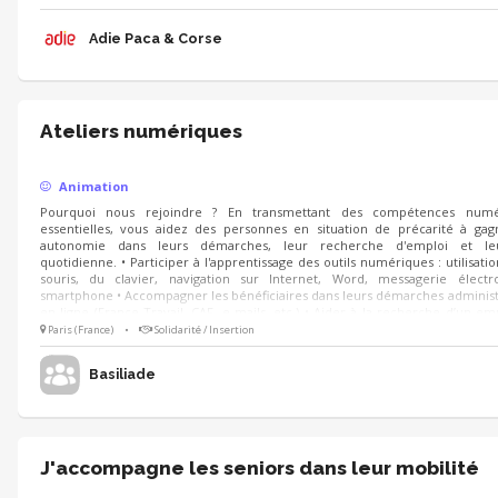
pour d’autres événements
Adie Paca & Corse
Ateliers numériques
Animation
Pourquoi nous rejoindre ? En transmettant des compétences numé
essentielles, vous aidez des personnes en situation de précarité à ga
autonomie dans leurs démarches, leur recherche d'emploi et le
quotidienne. • Participer à l'apprentissage des outils numériques : utilisatio
souris, du clavier, navigation sur Internet, Word, messagerie électr
smartphone • Accompagner les bénéficiaires dans leurs démarches administ
en ligne (France Travail, CAF, e-mails, etc.) • Aider à la recherche d’un em
d’une formation, rédaction de CV, de courriers Qualités recherchées : • 
Paris (France)
•
Solidarité / Insertion
avec les outils numériques • Patience, pédagogie et bienveillance
Basiliade
J'accompagne les seniors dans leur mobilité