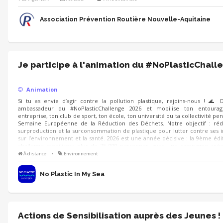
de vous accueillir à cette occasion !
Association Prévention Routière Nouvelle-Aquitaine
Je participe à l'animation du #NoPlasticChall
Animation
Si tu as envie d’agir contre la pollution plastique, rejoins-nous ! 🌊 
ambassadeur du #NoPlasticChallenge 2026 et mobilise ton entourag
entreprise, ton club de sport, ton école, ton université ou ta collectivité pe
Semaine Européenne de la Réduction des Déchets. Notre objectif : réd
surproduction et la surconsommation de plastique pour lutter contre ses 
sur l’environnement et la santé. 2026 est une année décisive : la 9ème édi
challenge mobilisera plus de 75 000 personnes, avec une campagne axée
santé, de nouveaux outils et de nombreux événements de sensibilisation.
À distance
•
Environnement
No Plastic In My Sea
Actions de Sensibilisation auprès des Jeunes !