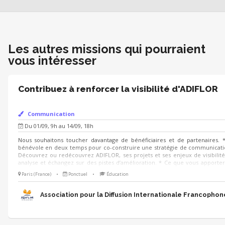
Les autres missions qui pourraient
vous intéresser
Contribuez à renforcer la visibilité d'ADIFLOR
Communication
Du 01/09, 9h au 14/09, 18h
Nous souhaitons toucher davantage de bénéficiaires et de partenaires. *
bénévole en deux temps pour co-construire une stratégie de communication
Découvrez ou redécouvrez ADIFLOR, ses projets et ses enjeux de visibilité
analyse et échangez sur des pistes d’amélioration. * Ce que vous apporter
créativité pour aider ADIFLOR à mieux communiquer. Ensemble, faisons ra
Paris (France)
•
Ponctuel
•
Éducation
Association pour la Diffusion Internationale Francophon