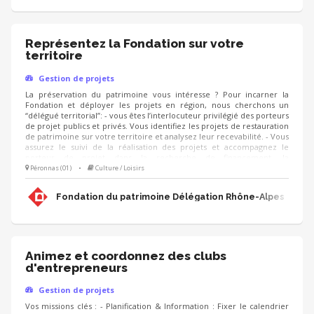
Représentez la Fondation sur votre
territoire
Gestion de projets
La préservation du patrimoine vous intéresse ? Pour incarner la
Fondation et déployer les projets en région, nous cherchons un
“délégué territorial”: - vous êtes l’interlocuteur privilégié des porteurs
de projet publics et privés. Vous identifiez les projets de restauration
de patrimoine sur votre territoire et analysez leur recevabilité. - Vous
assurez le suivi de la réalisation des projets et accompagnez le
porteur de projet dans la recherche de financement, la
communication, l'animation de sa collecte, jusqu'à la clôture du
Péronnas (01)
•
Culture / Loisirs
projet. - Vous contribuez au développement des adhésions et des
ressources (mécènes, donateurs, partenariats, etc.) pour pérenniser
Fondation du patrimoine Délégation Rhône-Alpes
les actions de la Fondation.
Animez et coordonnez des clubs
d'entrepreneurs
Gestion de projets
Vos missions clés : - Planification & Information : Fixer le calendrier