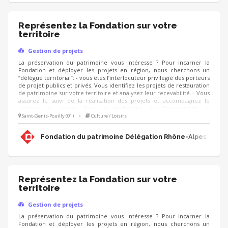
Représentez la Fondation sur votre
territoire
Gestion de projets
La préservation du patrimoine vous intéresse ? Pour incarner la
Fondation et déployer les projets en région, nous cherchons un
“délégué territorial”: - vous êtes l’interlocuteur privilégié des porteurs
de projet publics et privés. Vous identifiez les projets de restauration
de patrimoine sur votre territoire et analysez leur recevabilité. - Vous
assurez le suivi de la réalisation des projets et accompagnez le
porteur de projet dans la recherche de financement, la
communication, l'animation de sa collecte, jusqu'à la clôture du
Saint-Genis-Pouilly (01)
•
Culture / Loisirs
projet. - Vous contribuez au développement des adhésions et des
ressources (mécènes, donateurs, partenariats, etc.) pour pérenniser
Fondation du patrimoine Délégation Rhône-Alpes
les actions de la Fondation.
Représentez la Fondation sur votre
territoire
Gestion de projets
La préservation du patrimoine vous intéresse ? Pour incarner la
Fondation et déployer les projets en région, nous cherchons un