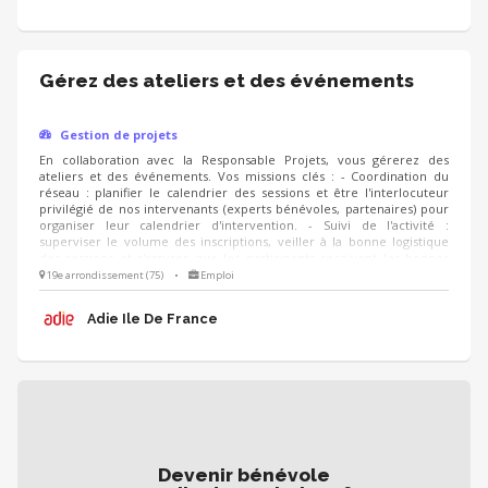
Gérez des ateliers et des événements
Gestion de projets
En collaboration avec la Responsable Projets, vous gérerez des
ateliers et des événements. Vos missions clés : - Coordination du
réseau : planifier le calendrier des sessions et être l'interlocuteur
privilégié de nos intervenants (experts bénévoles, partenaires) pour
organiser leur calendrier d'intervention. - Suivi de l'activité :
superviser le volume des inscriptions, veiller à la bonne logistique
des sessions et s'assurer que les participants reçoivent les bonnes
informations. - Amélioration continue : suivre les questionnaires de
19e arrondissement (75)
•
Emploi
satisfaction des créateurs d'entreprise pour analyser les retours et
proposer des ajustements ou de nouvelles thématiques d’un
Adie Ile De France
trimestre à l’autre.
Devenir bénévole