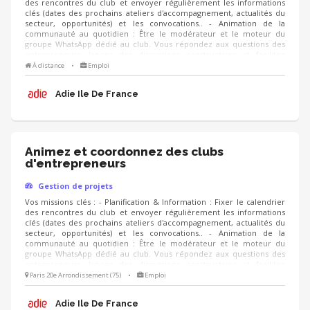
des rencontres du club et envoyer régulièrement les informations
clés (dates des prochains ateliers d'accompagnement, actualités du
secteur, opportunités) et les convocations.. - Animation de la
communauté au quotidien : Être le modérateur et le moteur du
groupe WhatsApp dédié au club. Vous répondez aux questions des
entrepreneurs, lancez des discussions constructives et facilitez
l'entraide entre les membres. - Suivi et Qualité : Suivre le niveau
À distance
•
Emploi
d'engagement des membres du club, analyser les retours via des
questionnaires de satisfaction ou des bilans réguliers, et proposer de
Adie Ile De France
nouvelles thématiques de rencontres.
Animez et coordonnez des clubs
d'entrepreneurs
Gestion de projets
Vos missions clés : - Planification & Information : Fixer le calendrier
des rencontres du club et envoyer régulièrement les informations
clés (dates des prochains ateliers d'accompagnement, actualités du
secteur, opportunités) et les convocations.. - Animation de la
communauté au quotidien : Être le modérateur et le moteur du
groupe WhatsApp dédié au club. Vous répondez aux questions des
entrepreneurs, lancez des discussions constructives et facilitez
l'entraide entre les membres. - Suivi et Qualité : Suivre le niveau
Paris 20e Arrondissement (75)
•
Emploi
d'engagement des membres du club, analyser les retours via des
questionnaires de satisfaction ou des bilans réguliers, et proposer de
Adie Ile De France
nouvelles thématiques de rencontres.