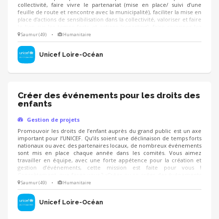
collectivité, faire vivre le partenariat (mise en place/ suivi d’une
feuille de route et rencontre avec la municipalité), faciliter la mise en
place d’actions de sensibilisation dans la collectivité, valoriser et faire
le lien sur les temps forts et actions (reporting), faire rayonner les
droits de l’enfant sur le territoire. Vous aurez la possibilité d’animer
Saumur (49)
•
Humanitaire
des formations à destination des élus et agents des collectivités
locales sur la prise en main des projets UNICEF.
Unicef Loire-Océan
Créer des événements pour les droits des
enfants
Gestion de projets
Promouvoir les droits de l’enfant auprès du grand public est un axe
important pour l’UNICEF. Qu’ils soient une déclinaison de temps forts
nationaux ou avec des partenaires locaux, de nombreux événements
sont mis en place chaque année dans les comités. Vous aimez
travailler en équipe, avec une forte appétence pour la création et
gestion d’événements, cette mission est faite pour vous !
Concrètement, que ferez-vous ? •Créer ou co-créer des événements
autour du sport, de la culture… pour faire connaitre les droits de
Saumur (49)
•
Humanitaire
l’enfant et collecter des fonds •Co-piloter l’organisation d’événements
•Décliner les grands temps forts nationaux localement
Unicef Loire-Océan