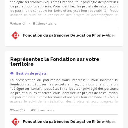
“délégué territorial”: - vous êtes l’interlocuteur privilégié des porteurs
de projet publics et privés. Vous identifiez les projets de restauration
de patrimoine sur votre territoire et analysez leur recevabilité. - Vous
assurez le suivi de la réalisation des projets et accompagnez le
porteur de projet dans la recherche de financement, la
communication, l'animation de sa collecte, jusqu'à la clôture du
Arbent (01)
•
Culture / Loisirs
projet. - Vous contribuez au développement des adhésions et des
ressources (mécènes, donateurs, partenariats, etc.) pour pérenniser
Fondation du patrimoine Délégation Rhône-Alpes
les actions de la Fondation.
Représentez la Fondation sur votre
territoire
Gestion de projets
La préservation du patrimoine vous intéresse ? Pour incarner la
Fondation et déployer les projets en région, nous cherchons un
“délégué territorial”: - vous êtes l’interlocuteur privilégié des porteurs
de projet publics et privés. Vous identifiez les projets de restauration
de patrimoine sur votre territoire et analysez leur recevabilité. - Vous
assurez le suivi de la réalisation des projets et accompagnez le
porteur de projet dans la recherche de financement, la
communication, l'animation de sa collecte, jusqu'à la clôture du
Viriat (01)
•
Culture / Loisirs
projet. - Vous contribuez au développement des adhésions et des
ressources (mécènes, donateurs, partenariats, etc.) pour pérenniser
Fondation du patrimoine Délégation Rhône-Alpes
les actions de la Fondation.