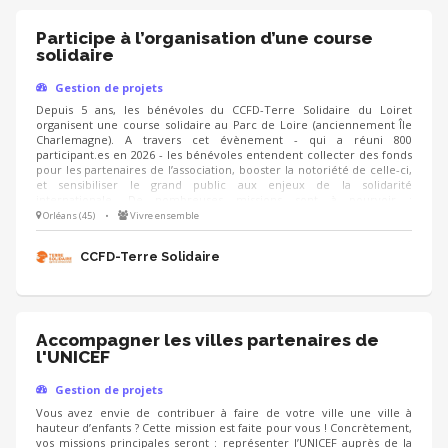
Participe à l’organisation d’une course
solidaire
Gestion de projets
Depuis 5 ans, les bénévoles du CCFD-Terre Solidaire du Loiret
organisent une course solidaire au Parc de Loire (anciennement Île
Charlemagne). A travers cet évènement - qui a réuni 800
participant.es en 2026 - les bénévoles entendent collecter des fonds
pour les partenaires de l’association, booster la notoriété de celle-ci,
et sensibiliser le grand public aux enjeux de la solidarité
internationale. De nombreuses missions sont à pourvoir :
communication, logistique, recherche de partenaires/mécènes, etc.
Orléans (45)
•
Vivre ensemble
NB : l’édition 2027 aura lieu le dimanche 21 mars.
CCFD-Terre Solidaire
Accompagner les villes partenaires de
l'UNICEF
Gestion de projets
Vous avez envie de contribuer à faire de votre ville une ville à
hauteur d’enfants ? Cette mission est faite pour vous ! Concrètement,
vos missions principales seront : représenter l’UNICEF auprès de la