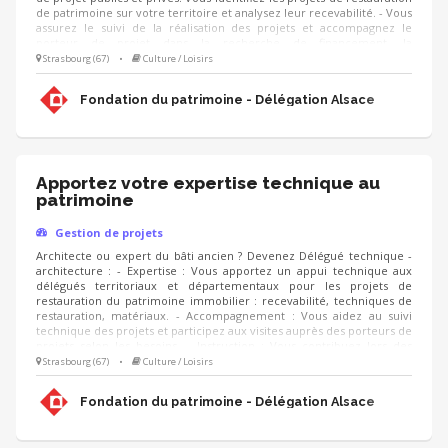
de patrimoine sur votre territoire et analysez leur recevabilité. - Vous
assurez le suivi de la réalisation des projets et accompagnez le
porteur de projet dans la recherche de financement, la
communication, l'animation de sa collecte, jusqu'à la clôture du
Strasbourg (67)
•
Culture / Loisirs
projet. - Vous contribuez au développement des adhésions et des
ressources (mécènes, donateurs, partenariats, etc.) pour pérenniser
Fondation du patrimoine - Délégation Alsace
les actions de la Fondation.
Apportez votre expertise technique au
patrimoine
Gestion de projets
Architecte ou expert du bâti ancien ? Devenez Délégué technique -
architecture : - Expertise : Vous apportez un appui technique aux
délégués territoriaux et départementaux pour les projets de
restauration du patrimoine immobilier : recevabilité, techniques de
restauration, matériaux. - Accompagnement : Vous aidez au suivi
technique des projets et participez aux visites auprès des porteurs de
projets selon les besoins. - Instruction : Vous contribuez lors des
réunions et comités à l'instruction des dossiers et facilitez les
Strasbourg (67)
•
Culture / Loisirs
relations avec les partenaires (DRAC, Architectes des Bâtiments de
France, UDAP). - Sensibilisation : Vous partagez les bonnes pratiques
Fondation du patrimoine - Délégation Alsace
au sein de l'équipe régionale.