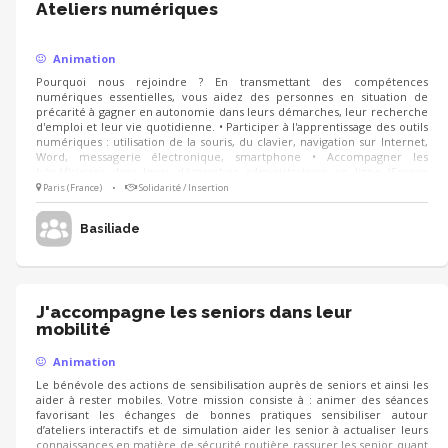
Ateliers numériques
Animation
Pourquoi nous rejoindre ? En transmettant des compétences
numériques essentielles, vous aidez des personnes en situation de
précarité à gagner en autonomie dans leurs démarches, leur recherche
d'emploi et leur vie quotidienne. • Participer à l'apprentissage des outils
numériques : utilisation de la souris, du clavier, navigation sur Internet,
Word, messagerie électronique, smartphone • Accompagner les
bénéficiaires dans leurs démarches administratives en ligne (France
Travail, CAF, e-mails, etc.) • Aider à la recherche d’un emploi ou d’une
Paris (France)
•
Solidarité / Insertion
formation, rédaction de CV, de courriers Qualités recherchées : •
Aisance avec les outils numériques • Patience, pédagogie et
Basiliade
bienveillance
J'accompagne les seniors dans leur
mobilité
Animation
Le bénévole des actions de sensibilisation auprès de seniors et ainsi les
aider à rester mobiles. Votre mission consiste à : animer des séances
favorisant les échanges de bonnes pratiques sensibiliser autour
d’ateliers interactifs et de simulation aider les senior à actualiser leurs
connaissances en matière de sécurité routière rassurer les senior quant