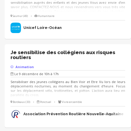
sensibilisation auprès des enfants et des jeunes Vous avez envie d’en
savoir plus, CONTACTEZ-NOUS et nous reviendrons vers vous très vite
pour un premier échange. Découvrez quelques-unes de nos réussites :
Le Prix littérature jeunesse UNICEF, l'anniversaire de la CIDE le 20
Saumur (49)
•
Humanitaire
novembre, la consultation nationale..
Unicef Loire-Océan
Je sensibilise des collégiens aux risques
routiers
Animation
Le 9 décembre de 10h à 17h
Sensibiliser des jeunes collégiens au Bien Voir et Etre Vu lors de leurs
déplacements nocturnes, au moment du changement d'heure. Focus
sur les déplacement vélo, trottinettes, et piéton. L'action aura lieu en
parallèle du cross.
Bordeaux (33)
•
Ponctuel
•
Vivre ensemble
Association Prévention Routière Nouvelle-Aquitaine