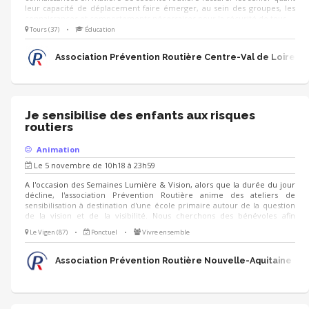
leur capacité de déplacement faire émerger, au sein des groupes, les
connaissances et comportements nécessaires pour la sécurité de tous
Tours (37)
•
Éducation
Association Prévention Routière Centre-Val de Loire
Je sensibilise des enfants aux risques
routiers
Animation
Le 5 novembre de 10h18 à 23h59
A l'occasion des Semaines Lumière & Vision, alors que la durée du jour
décline, l'association Prévention Routière anime des ateliers de
sensibilisation à destination d'une école primaire autour de la question
de la vision et de la visibilité. Nous cherchons des bénévoles afin
d'animer des ateliers ludiques et simples à prendre en main : - quiz -
Le Vigen (87)
•
Ponctuel
•
Vivre ensemble
jeux de cherche et trouve - jeux de cartes - ... Nous serons ravis de vous
accueillir à cette occasion !
Association Prévention Routière Nouvelle-Aquitaine