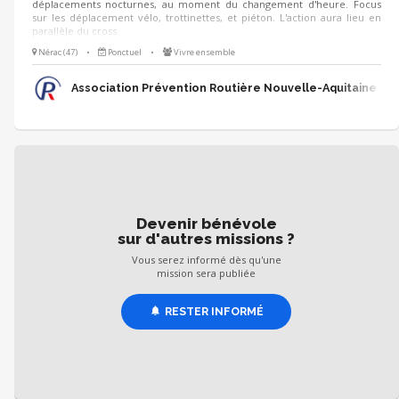
déplacements nocturnes, au moment du changement d'heure. Focus
sur les déplacement vélo, trottinettes, et piéton. L'action aura lieu en
parallèle du cross.
Nérac (47)
•
Ponctuel
•
Vivre ensemble
Association Prévention Routière Nouvelle-Aquitaine
Devenir bénévole
sur d'autres missions ?
Vous serez informé dès qu'une
mission sera publiée
RESTER INFORMÉ