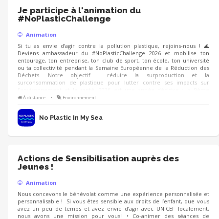
Je participe à l'animation du
#NoPlasticChallenge
Animation
Si tu as envie d’agir contre la pollution plastique, rejoins-nous ! 🌊
Deviens ambassadeur du #NoPlasticChallenge 2026 et mobilise ton
entourage, ton entreprise, ton club de sport, ton école, ton université
ou ta collectivité pendant la Semaine Européenne de la Réduction des
Déchets. Notre objectif : réduire la surproduction et la
surconsommation de plastique pour lutter contre ses impacts sur
l’environnement et la santé. 2026 est une année décisive : la 9ème
édition du challenge mobilisera plus de 75 000 personnes, avec une
À distance
•
Environnement
campagne axée sur la santé, de nouveaux outils et de nombreux
événements de sensibilisation.
No Plastic In My Sea
Actions de Sensibilisation auprès des
Jeunes !
Animation
Nous concevons le bénévolat comme une expérience personnalisée et
personnalisable ! Si vous êtes sensible aux droits de l’enfant, que vous
avez un peu de temps et avez envie d’agir avec UNICEF localement,
nous avons une mission pour vous ! • Co-animer des séances de