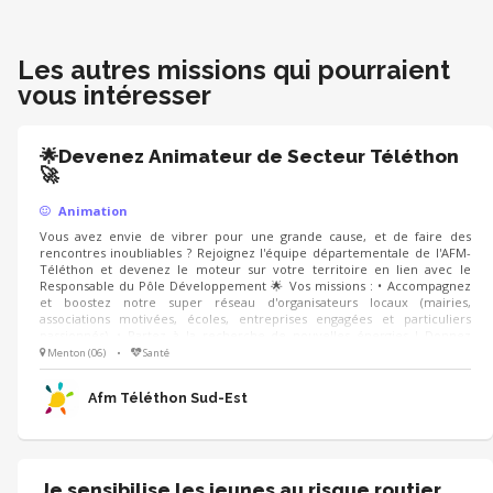
Les autres missions qui pourraient
vous intéresser
🌟Devenez Animateur de Secteur Téléthon
🚀
Animation
Vous avez envie de vibrer pour une grande cause, et de faire des
rencontres inoubliables ? Rejoignez l'équipe départementale de l'AFM-
Téléthon et devenez le moteur sur votre territoire en lien avec le
Responsable du Pôle Développement 🌟 Vos missions : • Accompagnez
et boostez notre super réseau d'organisateurs locaux (mairies,
associations motivées, écoles, entreprises engagées et particuliers
passionnés). • Partez à la recherche de nouvelles énergies ! Donnez
envie à de futurs partenaires de se lancer dans l'aventure pour faire
Menton (06)
•
Santé
grimper la collecte. • Présentez avec votre coeur les combats, les
victoires et l'univers de l'AFM-Téléthon.
Afm Téléthon Sud-Est
Je sensibilise les jeunes au risque routier