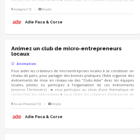
l’Adie et les invitez ■ vous cherchez la mise à disposition d’un lieu (chez
un partenaire, un client...) et préparez la logistique LE JOUR J, vous
Aubagne (13)
•
Emploi
pouvez co-animer les échanges, recueillir la satisfaction et les attentes
des participants pour d’autres événements
Adie Paca & Corse
Animez un club de micro-entrepreneurs
locaux
Animation
Pour aider les créateurs de microentreprises locales à se constituer un
réseau de pairs, pour partager des bonnes pratiques, l'Adie organise des
évènements de mise en réseau via des "Clubs Adie" Avec les équipes
locales, pilotez ou participez à l’organisation de ces évènements
(environ 1/trimestre) : ■ vous participez au choix d’une thématique et
recherchez les intervenants ■ vous ciblez les créateurs d’entreprise de
l’Adie et les invitez ■ vous cherchez la mise à disposition d’un lieu (chez
un partenaire, un client...) et préparez la logistique LE JOUR J, vous
Aix-en-Provence (13)
•
Emploi
pouvez co-animer les échanges, recueillir la satisfaction et les attentes
des participants pour d’autres événements
Adie Paca & Corse