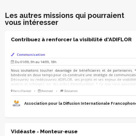
Les autres missions qui pourraient
vous intéresser
Contribuez à renforcer la visibilité d'ADIFLOR
Communication
Du 01/09, 9h au 14/09, 18h
Nous souhaitons toucher davantage de bénéficiaires et de partenaires. *
bénévole en deux temps pour co-construire une stratégie de communication
Découvrez ou redécouvrez ADIFLOR, ses projets et ses enjeux de visibilité
analyse et échangez sur des pistes d’amélioration. * Ce que vous apporter
créativité pour aider ADIFLOR à mieux communiquer. Ensemble, faisons ra
Paris (France)
•
Ponctuel
•
Éducation
Association pour la Diffusion Internationale Francophon
Vidéaste - Monteur·euse