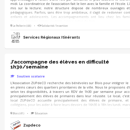
midi. La coordinatrice de l'association fait le lien avec la famille et l'école. L
mis sur la lecture; notre structure dispose de nombreux ouvrages et
pédagogiques. Parfois, sans être trop ambitieux, il s'agit de redonner con
enfants et adolescents. Les accompagnements ont lieu chez les famill
d'accueil, terrains privés, parking...) pour créer du lien.
Le Pellerin (44)
•
Solidarité / Insertion
Services Régionaux Itinérants
J’accompagne des élèves en difficulté
1h30/semaine
Soutien scolaire
L’Association ZUPdeCO recherche des bénévoles sur Blois pour intégrer le l
en pleins cœurs des quartiers prioritaires de la ville. Nous te proposons d'
selon tes disponibilités, à travers un RDV de 1h30 par semaine pour a
principalement des élèves de primaires dans leur réussite. Le local, c’est
local ZUPdeCO accueille principalement des élèves de primaire, et
collégiens, pour les aider à faire leurs devoirs de 16h30 à 18h les lundi, mard
vendredi.En plus du soutien scolaire, nous leur proposons des activités pé
lorsque les devoirs sont terminés. Cette expérience est ouverte à tout le m
Blois (41)
•
Éducation
Zupdeco