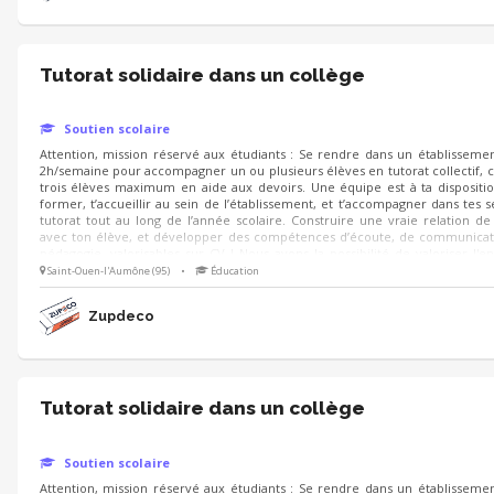
Tutorat solidaire dans un collège
Soutien scolaire
Attention, mission réservé aux étudiants : Se rendre dans un établissemen
2h/semaine pour accompagner un ou plusieurs élèves en tutorat collectif, c’
trois élèves maximum en aide aux devoirs. Une équipe est à ta dispositi
former, t’accueillir au sein de l’établissement, et t’accompagner dans tes 
tutorat tout au long de l’année scolaire. Construire une vraie relation de
avec ton élève, et développer des compétences d’écoute, de communicat
pédagogie, valorisables sur CV ! Nous avons la possibilité de valoriser l'
sous forme de stage. Pour en savoir plus n'hésitez pas à nous écrire, merci !
Saint-Ouen-l'Aumône (95)
•
Éducation
Zupdeco
Tutorat solidaire dans un collège
Soutien scolaire
Attention, mission réservé aux étudiants : Se rendre dans un établissemen