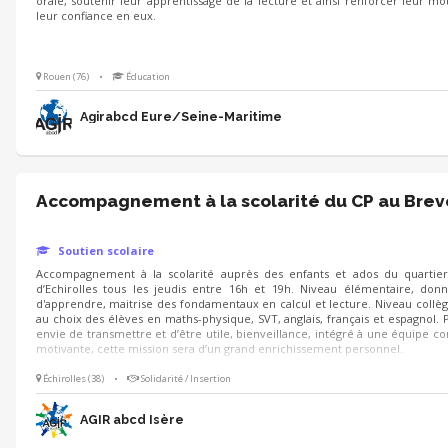
orale, soutenir leur apprentissage de la lecture et ainsi renforcer leur mot
leur confiance en eux.
Rouen (76)
•
Éducation
Agirabcd Eure/Seine-Maritime
Accompagnement à la scolarité du CP au Brev
Soutien scolaire
Accompagnement à la scolarité auprès des enfants et ados du quartier 
d’Echirolles tous les jeudis entre 16h et 19h. Niveau élémentaire, donn
d'apprendre, maitrise des fondamentaux en calcul et lecture. Niveau collèg
au choix des élèves en maths-physique, SVT, anglais, français et espagnol. 
envie de transmettre et d’être utile, bienveillance, intégré à une équipe co
motivante, cette mission sera d’un grand enrichissement personnel.
Échirolles (38)
•
Solidarité / Insertion
AGIR abcd Isère