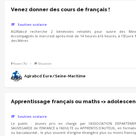
Venez donner des cours de français !
Soutien scolaire
AGIRabcd recherche 2 bénévoles retraités pour suivre des Min
Accompagnés le mercredi après-midi de 14 heures à16 heures, à l'Œuvre
des Mères
Rouen (76)
•
Éducation
Agirabcd Eure/Seine-Maritime
Apprentissage français ou maths => adolescen
Soutien scolaire
Le public : Jeunes pris en charge par l'ASSOCIATION DEPARTEME
SAUVEGARDE de l'ENFANCE à l'ADULTE ou APPRENTIS D'AUTEUIL, en formati
ou baccalauréat , le plus souvent d'origine étrangère plus ou moins francop