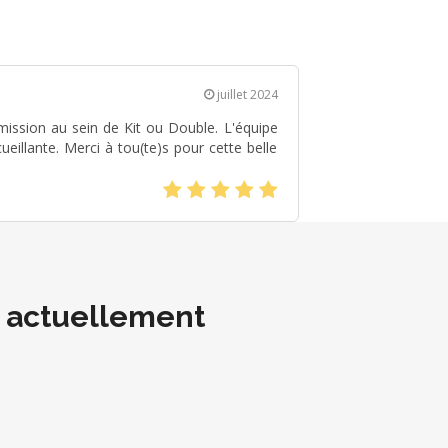
juillet 2024
 mission au sein de Kit ou Double. L'équipe
eillante. Merci à tou(te)s pour cette belle
(*)
(*)
(*)
(*)
(*)
t actuellement