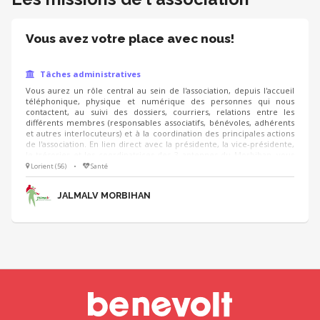
Vous avez votre place avec nous!
Tâches administratives
Vous aurez un rôle central au sein de l'association, depuis l'accueil
téléphonique, physique et numérique des personnes qui nous
contactent, au suivi des dossiers, courriers, relations entre les
différents membres (responsables associatifs, bénévoles, adhérents
et autres interlocuteurs) et à la coordination des principales actions
de l'association. En lien direct avec la présidente, la vice-présidente,
le trésorier et les coordinatrices des 3 antennes du Morbihan, vous
intégrerez une équipe dynamique et impliquée et serez invitée à
Lorient (56)
•
Santé
partager vos talents pour pérenniser nos actions auprès des plus
vulnérables.
JALMALV MORBIHAN