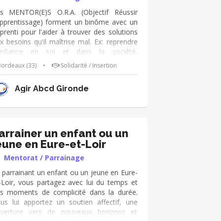
s MENTOR(E)S O.R.A. (Objectif Réussir
Apprentissage) forment un binôme avec un
prenti pour l'aider à trouver des solutions
x besoins qu'il maîtrise mal. Ex: reprendre
nfiance en soi et dans la société,
nstruire son projet professionnel, l'aider
ordeaux (33)
•
Solidarité / Insertion
ns sa scolarité et son organisation de
avail. Il peut aussi lui apporter de l'aide
Agir Abcd Gironde
ans un cadre confidentiel) pour trouver des
ponses aux difficultés relationnelles soit
ec ses collègues, ses encadrants ou son
ployeur. Le mentor(e) peut l'accompagner
our retrouver un contrat en cas de
arrainer un enfant ou un
angement d'orientation. Publics visés: Tous
eune en Eure-et-Loir
s Apprentis jusqu'à 29 ans (CFA/GRETA)
Mentorat / Parrainage
ncernés par une problématique qu'il
uhaite traiter.
 parrainant un enfant ou un jeune en Eure-
-Loir, vous partagez avec lui du temps et
s moments de complicité dans la durée.
us lui apportez un soutien affectif, une
verture vers de nouveaux horizons et