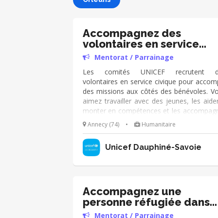
Accompagnez des
volontaires en service
civique !
Mentorat / Parrainage
Les comités UNICEF recrutent d
volontaires en service civique pour accomp
des missions aux côtés des bénévoles. V
aimez travailler avec des jeunes, les aide
monter en compétences et les accompag
dans leur projet d’avenir ? Notre mission 
Annecy (74)
•
Humanitaire
faite pour vous ! Concrètement, que fer
vous ? •Au sein d’une équipe bénévole, v
Unicef Dauphiné-Savoie
accompagnerez les volontaires et veillere
leur épanouissement •Vous participerez
recrutement des futurs volontaires •V
participerez à leur accueil au sein de l’équ
bénévole locale pour faciliter leur intégrat
Accompagnez une
•Vous organiserez un suivi régulier de l
personne réfugiée dans
activité et de leurs missions •Vous les aide
l'insertion
Mentorat / Parrainage
à construire leur projet d'avenir