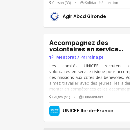
construire son projet professionnel, l'ai
Cursan (33)
•
Solidarité / Insertion
dans sa scolarité et son organisation
travail. Il peut aussi lui apporter de l'a
Agir Abcd Gironde
(dans un cadre confidentiel) pour trouver 
réponses aux difficultés relationnelles s
avec ses collègues, ses encadrants ou 
employeur. Le mentor(e) peut l'accompag
pour retrouver un contrat en cas 
Accompagnez des
changement d'orientation. Publics visés: T
volontaires en service
des Apprentis jusqu'à 29 ans (CFA/GRE
civique !
Mentorat / Parrainage
concernés par une problématique qu
souhaite traiter.
Les comités UNICEF recrutent d
volontaires en service civique pour accomp
des missions aux côtés des bénévoles. V
aimez travailler avec des jeunes, les aide
monter en compétences et les accompag
dans leur projet d’avenir ? Notre mission 
Grigny (91)
•
Humanitaire
faite pour vous ! Concrètement, que fer
vous ? •Au sein d’une équipe bénévole, v
UNICEF Île-de-France
accompagnerez les volontaires et veillere
leur épanouissement •Vous participerez
recrutement des futurs volontaires •V
participerez à leur accueil au sein de l’équ