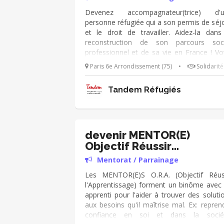
Devenez accompagnateur(trice) d'u
personne réfugiée qui a son permis de séj
et le droit de travailler. Aidez-la dans
reconstruction de son parcours soc
professionnel et de sa vie en France ! Vo
mission : • bâtir une relation de confia
Paris 6e Arrondissement (75)
•
Solidarité
dans la durée • aider la personne réfug
dans les démarches administratives liée
Tandem Réfugiés
l'emploi, au logement et la santé • soutenir
personne réfugiée dans les difficultés qu'e
peut rencontrer • l'encourager dans sa pr
d'autonomie et son intégration
devenir MENTOR(E)
Objectif Réussir
l'Apprentissage
Mentorat / Parrainage
Les MENTOR(E)S O.R.A. (Objectif Réus
l'Apprentissage) forment un binôme avec
apprenti pour l'aider à trouver des soluti
aux besoins qu'il maîtrise mal. Ex: repren
confiance en soi et dans la socié