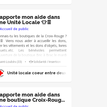
éapprovisionnement des portants ➔
cevoir les personnes accompagnées ➔
caisser les clients ➔ Participer au tri des
tements Tu es polyvalent et as le sens de
’apporte mon aide dans
écoute ? Rejoins-nous 😀
ne Unité Locale 👕👖
Accueil de public
nnais-tu les boutiques de la Croix-Rouge ?
👖 Viens nous aider à accueillir les dons,
ier les vêtements et les dons d'objets, livres
ouets..etc. Les bénévoles permettent
ouverture de la boutique Bric à Brac le mardi
 le samedi et ont pour mission : ➔ Accueillir
aint-Loubès (33)
•
Solidarité / Insertion
es publics (donateurs et personnes
compagnées) dans un esprit d’écoute et de
e Vals Aubenas
Unité locale coeur entre deux mers
nvivialité ➔ Participer au tri des vêtements
Recevoir les personnes. Tu es polyvalent
 as le sens de l'écoute ? Rejoins-nous 😀
’apporte mon aide dans
ne boutique Croix-Rouge

Accueil de public