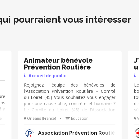
qui pourraient vous intéresser
Animateur bénévole
J
Prévention Routière
u

Accueil de public
Rejoignez l'équipe des bénévoles de
Le
l'Association Prévention Routière – Comité
bo
bre
du Loiret (45) Vous souhaitez vous engager
to
ons
pour une cause utile, concrète et humaine ?
d'
3 à
Le Comité du Loiret (45) de l'Association
sû
h a
Prévention Routière recherche de nouveaux
En
e
Orléans (France)
•
Éducation
V
 de
bénévoles pour participer à ses actions de
Ac
rer
sensibilisation partout dans le département.
pe
Association Prévention Routière Centre
s a
Nos missions Nous intervenons auprès de
b