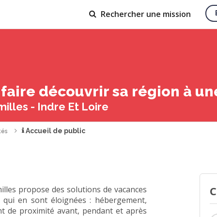
Rechercher
une mission
 faire découvrir sa région à u
lles - Indre Et Loire
Accueil de public
tés
C
illes propose des solutions de vacances
s qui en sont éloignées : hébergement,
 de proximité avant, pendant et après