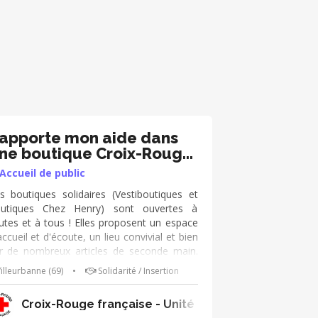
’apporte mon aide dans
ne boutique Croix-Rouge

Accueil de public
s boutiques solidaires (Vestiboutiques et
utiques Chez Henry) sont ouvertes à
utes et à tous ! Elles proposent un espace
accueil et d'écoute, un lieu convivial et bien
r de nombreux articles de seconde main.
 tant que bénévoles, tes missions sont : ➔
illeurbanne (69)
•
Solidarité / Insertion
cueillir les publics (clients, donateurs,
rsonnes accompagnées) et présenter la
-Val de Loire
Croix-Rouge française - Unité Locale Villeurbanne
outique ➔ Veiller au bon