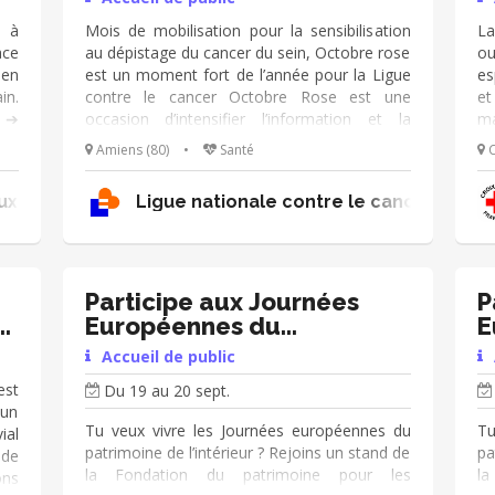
e,
s à
Mois de mobilisation pour la sensibilisation
La
ace
au dépistage du cancer du sein, Octobre rose
ou
ien
est un moment fort de l’année pour la Ligue
es
in.
contre le cancer Octobre Rose est une
et
: ➔
occasion d’intensifier l’information et la
ma
rs,
sensibilisation à la nécessité pour les
so
Amiens (80)
•
Santé
C
 la
femmes de se faire dépister afin de réduire
do
on
les risques des conséquences d'un cancer du
pr
eux mers
Ligue nationale contre le cancer 80
 ➔
sein. Le message de promotion du dépistage
r
s ➔
est porté dans tout le département.🎗️
Re
des
Participez à nos manifestations, tenez des
En
 de
stands et prenez part à la mobilisation
vê
générale ! 📢Mise en place d'actions
l'
Participe aux Journées
P
favorisant la visibilité de la Ligue et la collecte
e
Européennes du
E
❤Envie de s’investir au sein d’une équipe 😁
Patrimoine!
P
Accueil de public
Bonne humeur 💡Un peu de logistique
Rejoignez-nous!
est
Du 19 au 20 sept.
 un
Tu veux vivre les Journées européennes du
Tu
ial
patrimoine de l’intérieur ? Rejoins un stand de
pa
nde
la Fondation du patrimoine pour les
l
ons