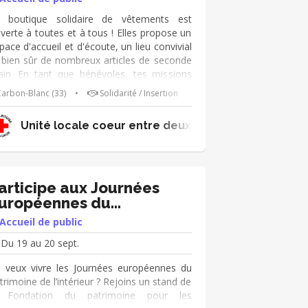
 boutique solidaire de vêtements est
verte à toutes et à tous ! Elles propose un
pace d'accueil et d'écoute, un lieu convivial
 bien sûr de nombreux articles de seconde
in. En tant que bénévoles, tes missions
nt : ➔ Accueillir les publics (clients,
arbon-Blanc (33)
•
Solidarité / Insertion
nateurs, personnes accompagnées) et
ésenter la boutique ➔ Veiller au bon
Unité locale coeur entre deux mers
éapprovisionnement des portants ➔
cevoir les personnes accompagnées ➔
caisser les clients ➔ Participer au tri des
tements Tu es polyvalent et as le sens de
écoute ? Rejoins-nous 😀
articipe aux Journées
uropéennes du
atrimoine!
Accueil de public
Du 19 au 20 sept.
 veux vivre les Journées européennes du
trimoine de l’intérieur ? Rejoins un stand de
a Fondation du patrimoine pour les