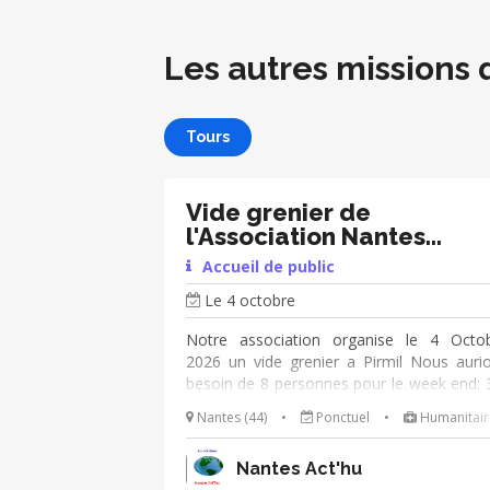
Les autres missions 
Tours
Vide grenier de
l'Association Nantes
Act'Hu
Accueil de public
Le 4 octobre
Notre association organise le 4 Octo
2026 un vide grenier a Pirmil Nous auri
besoin de 8 personnes pour le week end: 
4 personnes le samedi 3 Octobre de 16 
Nantes (44)
•
Ponctuel
•
Humanitair
20h 30 pour faire de la surveillance
parking afin d’empêcher les gens de se ga
Nantes Act'hu
sous le parking de Pirmil (horaire