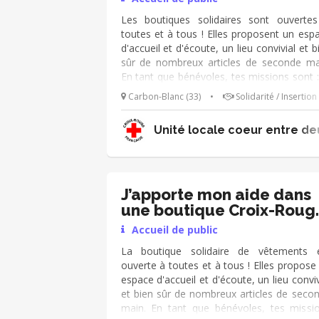
Paris - Commissariat de cours
Les boutiques solidaires sont ouverte
ravitaillement...
toutes et à tous ! Elles proposent un esp
d'accueil et d'écoute, un lieu convivial et b
sûr de nombreux articles de seconde ma
En tant que bénévoles, tes missions sont 
Accueillir les publics (clients, donateu
Carbon-Blanc (33)
•
Solidarité / Insertion
personnes accompagnées) et présenter
boutique ➔ Veiller au b
Unité locale coeur entre d
réapprovisionnement des portants
Recevoir les personnes accompagnée
Encaisser les clients ➔ Participer au tri 
vêtements Tu es polyvalent et as le sens
l'écoute ? Rejoins-nous 😀
J’apporte mon aide dans
une boutique Croix-Roug
👕
Accueil de public
La boutique solidaire de vêtements 
ouverte à toutes et à tous ! Elles propose
espace d'accueil et d'écoute, un lieu conviv
et bien sûr de nombreux articles de seco
main. En tant que bénévoles, tes missi