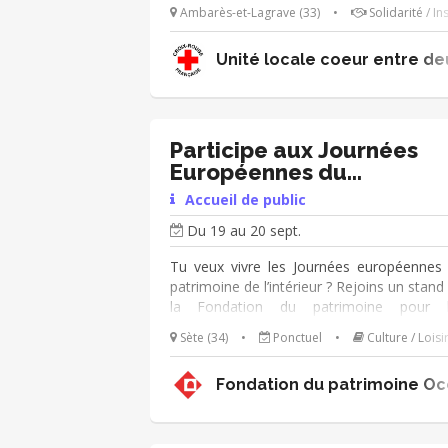
sont : ➔ Accueillir les publics (clien
Ambarès-et-Lagrave (33)
•
Solidarité / In
donateurs, personnes accompagnées)
présenter la boutique ➔ Veiller au 
Unité locale coeur entre d
réapprovisionnement des portants
Recevoir les personnes accompagnée
Encaisser les clients ➔ Participer au tri 
vêtements Tu es polyvalent et as le sens
l'écoute ? Rejoins-nous 😀
Participe aux Journées
Européennes du
Patrimoine!
Accueil de public
Du 19 au 20 sept.
Tu veux vivre les Journées européennes
patrimoine de l’intérieur ? Rejoins un stand
la Fondation du patrimoine pour l
prochaines Journées Européennes 
Sète (34)
•
Ponctuel
•
Culture / Loisi
Patrimoine! Ta mission : - installer
démonter le stand - accueillir les visiteu
Fondation du patrimoine Oc
présenter la Fondation du patrimoin
collecter des dons en faveur du patrimoin
le cas échéant participer à l'exécution 
animations prévues sur le stand - le 