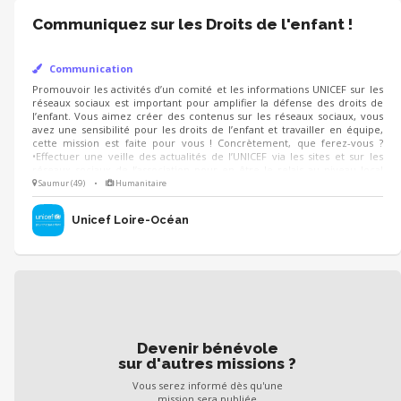
Communiquez sur les Droits de l'enfant !
Communication
Promouvoir les activités d’un comité et les informations UNICEF sur les
réseaux sociaux est important pour amplifier la défense des droits de
l’enfant. Vous aimez créer des contenus sur les réseaux sociaux, vous
avez une sensibilité pour les droits de l’enfant et travailler en équipe,
cette mission est faite pour vous ! Concrètement, que ferez-vous ?
•Effectuer une veille des actualités de l’UNICEF via les sites et sur les
réseaux sociaux de l’association pour en être le relais au niveau local
•Echanger avec des bénévoles pour connaitre leurs activités et décider
Saumur (49)
•
Humanitaire
ensemble ce qui peut être partager sur les réseaux •Créer des contenus
pour promouvoir les activités du comité
Unicef Loire-Océan
Devenir bénévole
sur d'autres missions ?
Vous serez informé dès qu'une
mission sera publiée