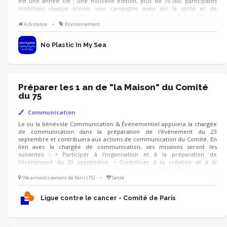
est une année clé : une nouvelle édition, plus de 75 000 participants
mobilisés chaque année, une campagne axée sur la santé et de
nombreux événements grand public et institutionnels. Des outils, un
accompagnement personnalisé et des temps d’échange en visio sont
À distance
•
Environnement
proposés. Envie de rejoindre l’aventure ? Contactez-nous
No Plastic In My Sea
Préparer les 1 an de "la Maison" du Comité
du 75
Communication
Le ou la bénévole Communication & Événementiel appuiera la chargée
de communication dans la préparation de l'événement du 23
septembre et contribuera aux actions de communication du Comité. En
lien avec la chargée de communication, ses missions seront les
suivantes : • Participer à l'organisation et à la préparation de
l'événement du 23 septembre. • Contribuer à la création et à la
programmation de contenus pour les réseaux sociaux. • Participer à la
conception de supports de communication (flyers, affiches, visuels, etc.).
19e arrondissement de Paris (75)
•
Santé
• Apporter un soutien ponctuel aux autres projets de communication du
Comité selon les besoins.
Ligue contre le cancer - Comité de Paris