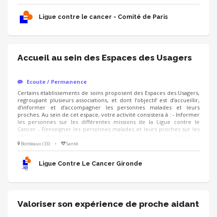
orienter vers des personnes compétentes Savoir garder toute la
réserve nécessaire afin d’être accueilli et respecté par les équipes
Ligue contre le cancer - Comité de Paris
soignantes
Accueil au sein des Espaces des Usagers
Ecoute / Permanence
Certains établissements de soins proposent des Espaces des Usagers,
regroupant plusieurs associations, et dont l’objectif est d’accueillir,
d’informer et d’accompagner les personnes malades et leurs
proches. Au sein de cet espace, votre activité consistera à : - Informer
les personnes sur les différentes missions de la Ligue contre le
Cancer - Renseigner les personnes malades et leurs proches sur les
différents dispositifs proposés par la Ligue pour les accompagner
dans leur parcours de soins Compétences: - Capacité d’écoute,
Bordeaux (33)
•
Santé
empathie - Respect de la confidentialité - Aisance orale et qualités
relationnelles - Capacité à travailler en équipe et à respecter les
Ligue Contre Le Cancer Gironde
consignes
Valoriser son expérience de proche aidant