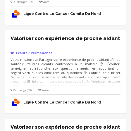
(professionnels de santé, entreprises), en étant accompagné.e par un
Dunkerque (59)
•
Santé
modérateur formé Compétences : ❤️ Écoute bienveillante et
empathie 🗝️ Capacité à prendre du recul sur son vécu 🤐 Respect du
Ligue Contre Le Cancer Comité Du Nord
cadre et de la confidentialité
Valoriser son expérience de proche aidant
Ecoute / Permanence
Votre mission : 🤝 Partager votre expérience de proche aidant afin de
soutenir d’autres aidants confrontés à la maladie 👂 Écouter,
témoigner et répondre aux questionnements, en apportant un
regard vécu sur les difficultés du quotidien 💬 Contribuer à briser
l’isolement et rendre visible le rôle des aidants, encore trop souvent
méconnu 🏥 Intervenir dans des espaces dédiés (hôpitaux, espaces
Ligue) ou lors de formations et actions de sensibilisation
(professionnels de santé, entreprises), en étant accompagné.e par un
Maubeuge (59)
•
Santé
modérateur formé Compétences : ❤️ Écoute bienveillante et
empathie 🗝️ Capacité à prendre du recul sur son vécu 🤐 Respect du
Ligue Contre Le Cancer Comité Du Nord
cadre et de la confidentialité
Valoriser son expérience de proche aidant