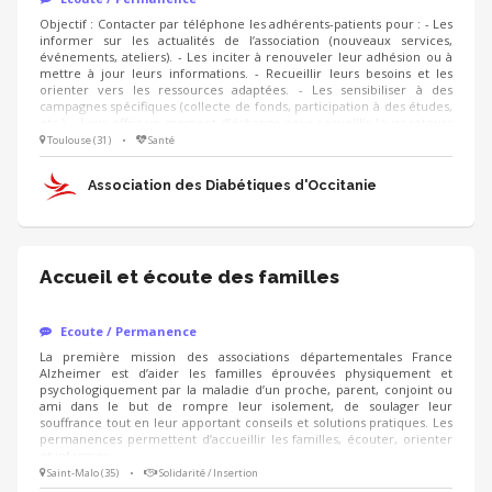
Objectif : Contacter par téléphone les adhérents-patients pour : - Les
informer sur les actualités de l’association (nouveaux services,
événements, ateliers). - Les inciter à renouveler leur adhésion ou à
mettre à jour leurs informations. - Recueillir leurs besoins et les
orienter vers les ressources adaptées. - Les sensibiliser à des
campagnes spécifiques (collecte de fonds, participation à des études,
etc.). - Leur offrir un moment d’échange pour recueillir leurs retours
ou répondre à leurs questions. Pourquoi cette mission est
Toulouse (31)
•
Santé
importante ? Vous contribuez directement à améliorer la qualité de
vie des patients. Vous créez du lien et offrez un soutien moral aux
Association des Diabétiques d'Occitanie
adhérents.
Accueil et écoute des familles
Ecoute / Permanence
La première mission des associations départementales France
Alzheimer est d’aider les familles éprouvées physiquement et
psychologiquement par la maladie d’un proche, parent, conjoint ou
ami dans le but de rompre leur isolement, de soulager leur
souffrance tout en leur apportant conseils et solutions pratiques. Les
permanences permettent d’accueillir les familles, écouter, orienter
et informer.
Saint-Malo (35)
•
Solidarité / Insertion