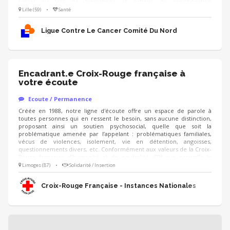
Ligue) ou lors de formations et actions de sensibilisation
(professionnels de santé, entreprises), en étant accompagné.e par un
Lille (59)
•
Santé
modérateur formé Compétences : ❤️ Écoute bienveillante et
empathie 🗝️ Capacité à prendre du recul sur son vécu 🤐 Respect du
Ligue Contre Le Cancer Comité Du Nord
cadre et de la confidentialité
Encadrant.e Croix-Rouge française à
votre écoute
Ecoute / Permanence
Créée en 1988, notre ligne d'écoute offre un espace de parole à
toutes personnes qui en ressent le besoin, sans aucune distinction,
proposant ainsi un soutien psychosocial, quelle que soit la
problématique amenée par l’appelant : problématiques familiales,
vécus de violences, isolement, vie en détention, angoisses,
questionnements divers, etc. Conformément aux valeurs de la Croix-
Rouge française d’humanité et de neutralité, CRf ave accueille la
parole de toutes les personnes issues de la population générale mais
Limoges (87)
•
Solidarité / Insertion
aussi tous les détenus incarcérés en France. Dans ce cadre, les
bénévoles écoutent en moyenne 140 000 appels par an dont ⅓
Croix-Rouge Française - Instances Nationales
proviennent de personnes placées sous main de justice.