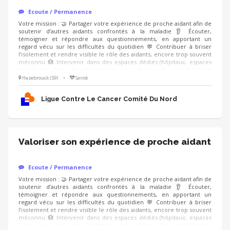
Ecoute / Permanence
Votre mission : 🤝 Partager votre expérience de proche aidant afin de
soutenir d’autres aidants confrontés à la maladie 👂 Écouter,
témoigner et répondre aux questionnements, en apportant un
regard vécu sur les difficultés du quotidien 💬 Contribuer à briser
l’isolement et rendre visible le rôle des aidants, encore trop souvent
méconnu 🏥 Intervenir dans des espaces dédiés (hôpitaux, espaces
Ligue) ou lors de formations et actions de sensibilisation
(professionnels de santé, entreprises), en étant accompagné.e par un
Hazebrouck (59)
•
Santé
modérateur formé Compétences : ❤️ Écoute bienveillante et
empathie 🗝️ Capacité à prendre du recul sur son vécu 🤐 Respect du
Ligue Contre Le Cancer Comité Du Nord
cadre et de la confidentialité
Valoriser son expérience de proche aidant
Ecoute / Permanence
Votre mission : 🤝 Partager votre expérience de proche aidant afin de
soutenir d’autres aidants confrontés à la maladie 👂 Écouter,
témoigner et répondre aux questionnements, en apportant un
regard vécu sur les difficultés du quotidien 💬 Contribuer à briser
l’isolement et rendre visible le rôle des aidants, encore trop souvent
méconnu 🏥 Intervenir dans des espaces dédiés (hôpitaux, espaces
Ligue) ou lors de formations et actions de sensibilisation