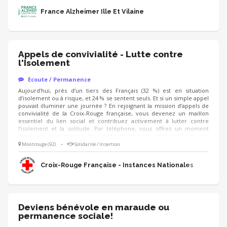
France Alzheimer Ille Et Vilaine
Appels de convivialité - Lutte contre
l'Isolement
Ecoute / Permanence
Aujourd’hui, près d’un tiers des Français (32 %) est en situation
d’isolement ou à risque, et 24 % se sentent seuls. Et si un simple appel
pouvait illuminer une journée ? En rejoignant la mission d’appels de
convivialité de la Croix-Rouge française, vous devenez un maillon
essentiel du lien social et contribuez activement à lutter contre
l’isolement et la solitude. Par téléphone, vous offrez un moment
d’échange permettant à chacun de s’évader, de retrouver le sourire
et de se sentir considéré. Cette mission s’adresse à toute personne
Montrouge (92)
•
Solidarité / Insertion
qui en ressent le besoin sans distinction : personnes âgées,
personnes en situation de handicap, aidants, parents isolés, jeunes,
Croix-Rouge Française - Instances Nationales
personnes précaires, …
Deviens bénévole en maraude ou
permanence sociale!