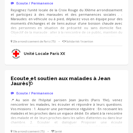
Ecoute / Permanence
Rejoignez l'unité locale de la Croix Rouge du XXème arrondissement
et participez à des maraudes et des permanences sociales . -
Maraudes: en véhicule ou à pied, déplacez vous en équipe pour des
moments d'échanges et de liens autour d'une boisson chaude avec
des personnes en situation de précarité ou sans domicile fixe.
Objectif de la maraude : aller à la rencontre de ce public, maintien du
lien social, orientation et réponse d'urgence si possible. -
Permanences : au sein de nos locaux, accueil et orientation du public
20e arrondissement de Paris (75)
•
Solidarité / Insertion
pour les accompagner dans des besoins divers (comprendre des
documents/ les orienter vers les bonnes institutions/ créer un CV.. ).
Unité Locale Paris XX
Ecoute et soutien aux malades à Jean
Jaurès🩺
Ecoute / Permanence
📍Au sein de l’hôpital parisien Jean Jaurès (Paris 19e), venez
rencontrer les malades, les écouter et répondre à leurs questions.
Vos missions : 1. Assurer une permanence régulière : En recevant les
malades et les proches dans un espace dédié. En allant à la rencontre
des malade et de leurs proches dans les salles d’attentes ou dans leur
chambre. 2. Ecouter et dialoguer Proposer une écoute
particulièrement attentive aux interlocuteurs (confidences, peurs,
inquiétudes) Informer sur les activités offertes par la Ligue Savoir
19e arrondissement (75)
•
Santé