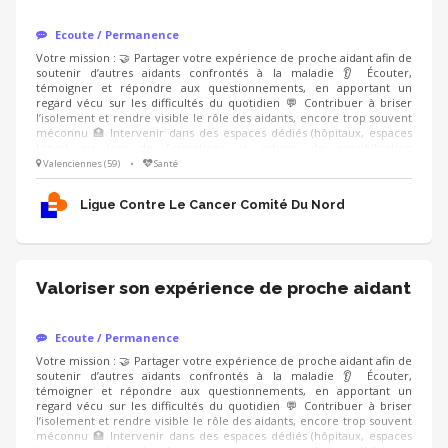
Ecoute / Permanence
Votre mission : 🤝 Partager votre expérience de proche aidant afin de
soutenir d’autres aidants confrontés à la maladie 👂 Écouter,
témoigner et répondre aux questionnements, en apportant un
regard vécu sur les difficultés du quotidien 💬 Contribuer à briser
l’isolement et rendre visible le rôle des aidants, encore trop souvent
méconnu 🏥 Intervenir dans des espaces dédiés (hôpitaux, espaces
Ligue) ou lors de formations et actions de sensibilisation
(professionnels de santé, entreprises), en étant accompagné.e par un
Valenciennes (59)
•
Santé
modérateur formé Compétences : ❤️ Écoute bienveillante et
empathie 🗝️ Capacité à prendre du recul sur son vécu 🤐 Respect du
Ligue Contre Le Cancer Comité Du Nord
cadre et de la confidentialité
Valoriser son expérience de proche aidant
Ecoute / Permanence
Votre mission : 🤝 Partager votre expérience de proche aidant afin de
soutenir d’autres aidants confrontés à la maladie 👂 Écouter,
témoigner et répondre aux questionnements, en apportant un
regard vécu sur les difficultés du quotidien 💬 Contribuer à briser
l’isolement et rendre visible le rôle des aidants, encore trop souvent
méconnu 🏥 Intervenir dans des espaces dédiés (hôpitaux, espaces